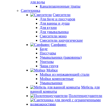
для воды
Канализационные трапы
Сантехника
Смесители
Для биде и писсуаров
Для ванны и душа
Для кухни
Для умывальника
Смесители моно
Смесители хирургические
Санфаянс
Биде
Писсуары
Умывальники (раковины)
Унитазы
Чаша генуя
Мойки
Мойки из нержавеющей стали
Мойки композитные
Умывальники
Мебель для
ванной комнаты
Полотенцесушители