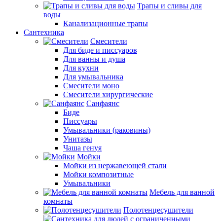
Трапы и сливы для
воды
Канализационные трапы
Сантехника
Смесители
Для биде и писсуаров
Для ванны и душа
Для кухни
Для умывальника
Смесители моно
Смесители хирургические
Санфаянс
Биде
Писсуары
Умывальники (раковины)
Унитазы
Чаша генуя
Мойки
Мойки из нержавеющей стали
Мойки композитные
Умывальники
Мебель для ванной
комнаты
Полотенцесушители