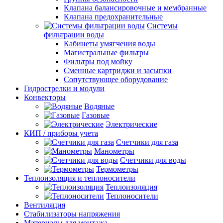
Клапана балансировочные и мембранные
Клапана предохранительные
Системы
фильтрации воды
Кабинеты умягчения воды
Магистральные фильтры
Фильтры под мойку
Сменные картриджи и засыпки
Сопутствующее оборудование
Гидрострелки и модули
Конвекторы
Водяные
Газовые
Электрические
КИП / приборы учета
Счетчики для газа
Манометры
Счетчики для воды
Термометры
Теплоизоляция и теплоносители
Теплоизоляция
Теплоносители
Вентиляция
Стабилизаторы напряжения
Материалы для монтажа