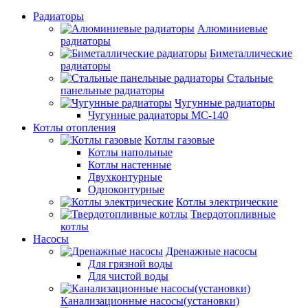
Радиаторы
Алюминиевые
радиаторы
Биметаллические
радиаторы
Стальные
панельные радиаторы
Чугунные радиаторы
Чугунные радиаторы МС-140
Котлы отопления
Котлы газовые
Котлы напольные
Котлы настенные
Двухконтурные
Одноконтурные
Котлы электрические
Твердотопливные
котлы
Насосы
Дренажные насосы
Для грязной воды
Для чистой воды
Канализационные насосы(установки)