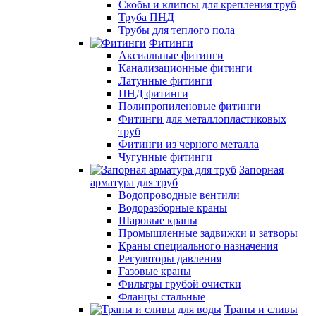
Скобы и клипсы для крепления труб
Труба ПНД
Трубы для теплого пола
Фитинги
Аксиальные фитинги
Канализационные фитинги
Латунные фитинги
ПНД фитинги
Полипропиленовые фитинги
Фитинги для металлопластиковых
труб
Фитинги из черного металла
Чугунные фитинги
Запорная
арматура для труб
Водопроводные вентили
Водоразборные краны
Шаровые краны
Промышленные задвижки и затворы
Краны специального назначения
Регуляторы давления
Газовые краны
Фильтры грубой очистки
Фланцы стальные
Трапы и сливы