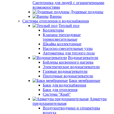
Сантехника для людей с ограниченными
возможностями
Душевые поддоны
Ванны
Системы отопления и водоснабжения
Теплый пол
Коллекторы
Клапана трехходовые
термосмесительные
Шкафы коллекторные
Насосно-смесительные узлы
Автоматика для теплого пола
Водонагреватели
Бойлеры косвенного нагрева
Электрические водонагреватели
Газовые водонагреватели
Проточные водонагреватели
Баки мембранные
Баки для водоснабжения
Баки для отопления
Система "Краб"
Арматура
предохранительная
Воздухоотводчики и сепараторы
воздуха