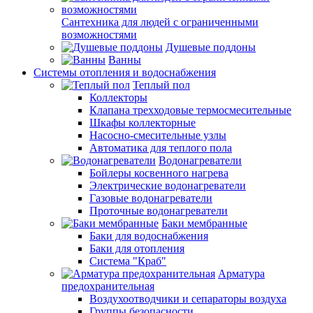
Сантехника для людей с ограниченными
возможностями
Душевые поддоны
Ванны
Системы отопления и водоснабжения
Теплый пол
Коллекторы
Клапана трехходовые термосмесительные
Шкафы коллекторные
Насосно-смесительные узлы
Автоматика для теплого пола
Водонагреватели
Бойлеры косвенного нагрева
Электрические водонагреватели
Газовые водонагреватели
Проточные водонагреватели
Баки мембранные
Баки для водоснабжения
Баки для отопления
Система "Краб"
Арматура
предохранительная
Воздухоотводчики и сепараторы воздуха
Группы безопасности