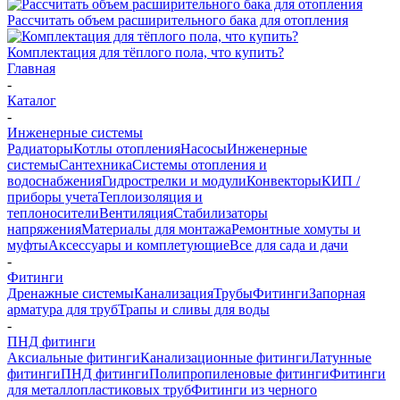
Рассчитать объем расширительного бака для отопления
Комплектация для тёплого пола, что купить?
Главная
-
Каталог
-
Инженерные системы
Радиаторы
Котлы отопления
Насосы
Инженерные
системы
Сантехника
Системы отопления и
водоснабжения
Гидрострелки и модули
Конвекторы
КИП /
приборы учета
Теплоизоляция и
теплоносители
Вентиляция
Стабилизаторы
напряжения
Материалы для монтажа
Ремонтные хомуты и
муфты
Аксессуары и комплетующие
Все для сада и дачи
-
Фитинги
Дренажные системы
Канализация
Трубы
Фитинги
Запорная
арматура для труб
Трапы и сливы для воды
-
ПНД фитинги
Аксиальные фитинги
Канализационные фитинги
Латунные
фитинги
ПНД фитинги
Полипропиленовые фитинги
Фитинги
для металлопластиковых труб
Фитинги из черного