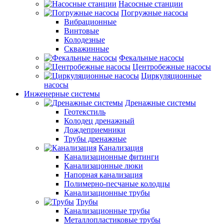
Насосные станции
Погружные насосы
Вибрационные
Винтовые
Колодезные
Скважинные
Фекальные насосы
Центробежные насосы
Циркуляционные
насосы
Инженерные системы
Дренажные системы
Геотекстиль
Колодец дренажный
Дождеприемники
Трубы дренажные
Канализация
Канализационные фитинги
Канализацонные люки
Напорная канализация
Полимерно-песчаные колодцы
Канализационные трубы
Трубы
Канализационные трубы
Металлопластиковые трубы