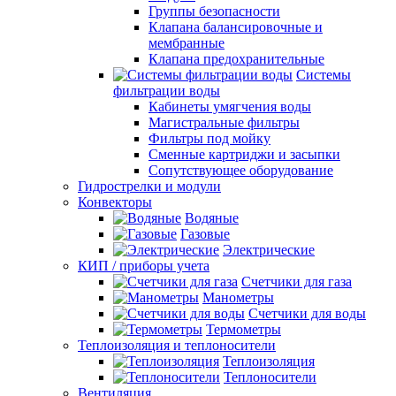
Группы безопасности
Клапана балансировочные и
мембранные
Клапана предохранительные
Системы
фильтрации воды
Кабинеты умягчения воды
Магистральные фильтры
Фильтры под мойку
Сменные картриджи и засыпки
Сопутствующее оборудование
Гидрострелки и модули
Конвекторы
Водяные
Газовые
Электрические
КИП / приборы учета
Счетчики для газа
Манометры
Счетчики для воды
Термометры
Теплоизоляция и теплоносители
Теплоизоляция
Теплоносители
Вентиляция