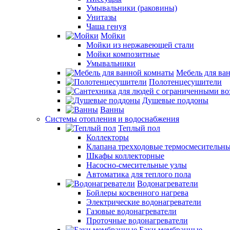
Умывальники (раковины)
Унитазы
Чаша генуя
Мойки
Мойки из нержавеющей стали
Мойки композитные
Умывальники
Мебель для ва
Полотенцесушители
Душевые поддоны
Ванны
Системы отопления и водоснабжения
Теплый пол
Коллекторы
Клапана трехходовые термосмесительн
Шкафы коллекторные
Насосно-смесительные узлы
Автоматика для теплого пола
Водонагреватели
Бойлеры косвенного нагрева
Электрические водонагреватели
Газовые водонагреватели
Проточные водонагреватели
Баки мембранные