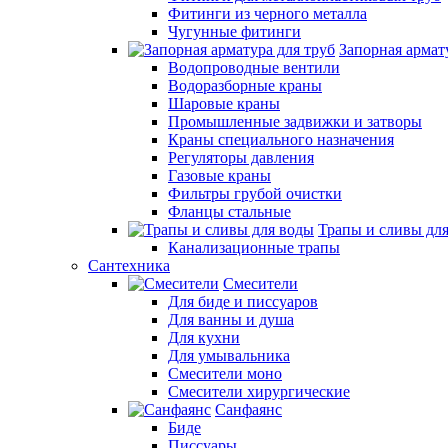
Фитинги из черного металла
Чугунные фитинги
Запорная армат
Водопроводные вентили
Водоразборные краны
Шаровые краны
Промышленные задвижки и затворы
Краны специального назначения
Регуляторы давления
Газовые краны
Фильтры грубой очистки
Фланцы стальные
Трапы и сливы дл
Канализационные трапы
Сантехника
Смесители
Для биде и писсуаров
Для ванны и душа
Для кухни
Для умывальника
Смесители моно
Смесители хирургические
Санфаянс
Биде
Писсуары