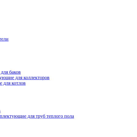
тели
для баков
ующие для коллекторов
 для котлов
в
плектующие для труб теплого пола