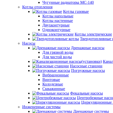
Чугунные радиаторы МС-140
Котлы отопления
Котлы газовые
Котлы напольные
Котлы настенные
Двухконтурные
Одноконтурные
Котлы электрические
Твердотопливные 
Насосы
Дренажные насосы
Для грязной воды
Для чистой воды
Канал
Насосные станции
Погружные насосы
Вибрационные
Винтовые
Колодезные
Скважинные
Фекальные насосы
Центробежные насо
Циркуляционные 
Инженерные системы
Дренажные системы