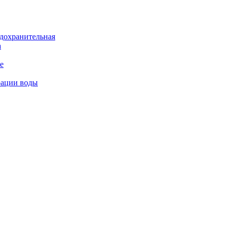
дохранительная
а
е
рации воды