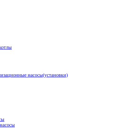
котлы
изационные насосы(установки)
сы
насосы