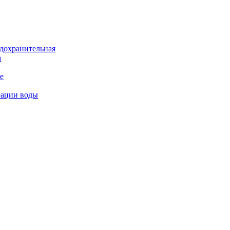
дохранительная
а
е
рации воды