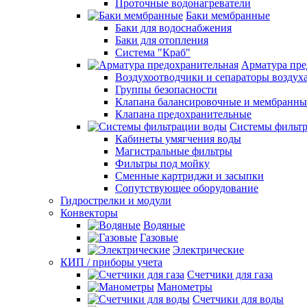
Проточные водонагреватели
Баки мембранные
Баки для водоснабжения
Баки для отопления
Система "Краб"
Арматура пре
Воздухоотводчики и сепараторы воздух
Группы безопасности
Клапана балансировочные и мембранны
Клапана предохранительные
Системы фильт
Кабинеты умягчения воды
Магистральные фильтры
Фильтры под мойку
Сменные картриджи и засыпки
Сопутствующее оборудование
Гидрострелки и модули
Конвекторы
Водяные
Газовые
Электрические
КИП / приборы учета
Счетчики для газа
Манометры
Счетчики для воды