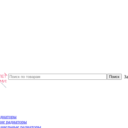
З
диаторы
ие радиаторы
панельные радиаторы