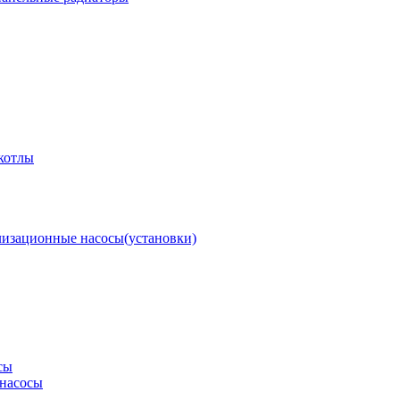
котлы
изационные насосы(установки)
сы
насосы