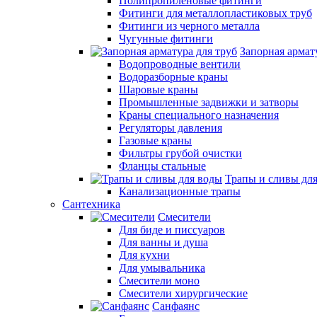
Полипропиленовые фитинги
Фитинги для металлопластиковых труб
Фитинги из черного металла
Чугунные фитинги
Запорная армат
Водопроводные вентили
Водоразборные краны
Шаровые краны
Промышленные задвижки и затворы
Краны специального назначения
Регуляторы давления
Газовые краны
Фильтры грубой очистки
Фланцы стальные
Трапы и сливы дл
Канализационные трапы
Сантехника
Смесители
Для биде и писсуаров
Для ванны и душа
Для кухни
Для умывальника
Смесители моно
Смесители хирургические
Санфаянс