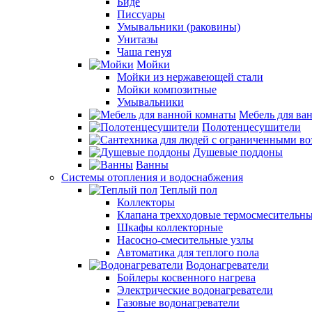
Биде
Писсуары
Умывальники (раковины)
Унитазы
Чаша генуя
Мойки
Мойки из нержавеющей стали
Мойки композитные
Умывальники
Мебель для ва
Полотенцесушители
Душевые поддоны
Ванны
Системы отопления и водоснабжения
Теплый пол
Коллекторы
Клапана трехходовые термосмесительн
Шкафы коллекторные
Насосно-смесительные узлы
Автоматика для теплого пола
Водонагреватели
Бойлеры косвенного нагрева
Электрические водонагреватели
Газовые водонагреватели