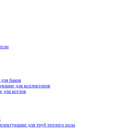
тели
для баков
ующие для коллекторов
 для котлов
в
плектующие для труб теплого пола