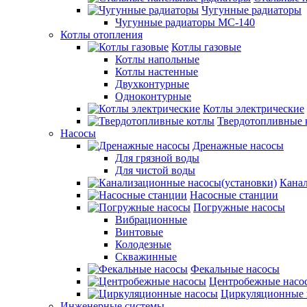
Чугунные радиаторы
Чугунные радиаторы МС-140
Котлы отопления
Котлы газовые
Котлы напольные
Котлы настенные
Двухконтурные
Одноконтурные
Котлы электрические
Твердотопливные 
Насосы
Дренажные насосы
Для грязной воды
Для чистой воды
Канал
Насосные станции
Погружные насосы
Вибрационные
Винтовые
Колодезные
Скважинные
Фекальные насосы
Центробежные насо
Циркуляционные 
Инженерные системы