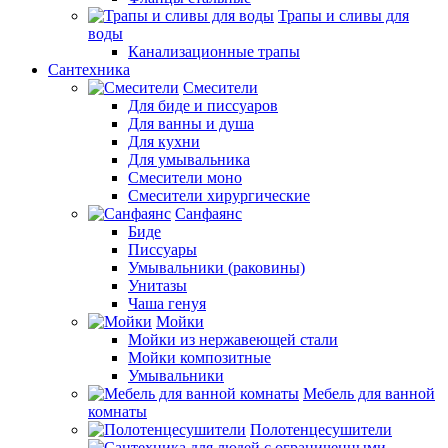
Трапы и сливы для
воды
Канализационные трапы
Сантехника
Смесители
Для биде и писсуаров
Для ванны и душа
Для кухни
Для умывальника
Смесители моно
Смесители хирургические
Санфаянс
Биде
Писсуары
Умывальники (раковины)
Унитазы
Чаша генуя
Мойки
Мойки из нержавеющей стали
Мойки композитные
Умывальники
Мебель для ванной
комнаты
Полотенцесушители