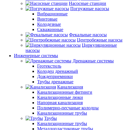
Насосные станции
Погружные насосы
Вибрационные
Винтовые
Колодезные
Скважинные
Фекальные насосы
Центробежные насосы
Циркуляционные
насосы
Инженерные системы
Дренажные системы
Геотекстиль
Колодец дренажный
Дождеприемники
Трубы дренажные
Канализация
Канализационные фитинги
Канализацонные люки
Напорная канализация
Полимерно-песчаные колодцы
Канализационные трубы
Трубы
Канализационные трубы
Металлопластиковые трубы