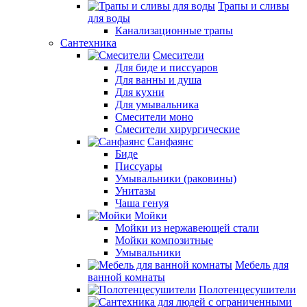
Трапы и сливы
для воды
Канализационные трапы
Сантехника
Смесители
Для биде и писсуаров
Для ванны и душа
Для кухни
Для умывальника
Смесители моно
Смесители хирургические
Санфаянс
Биде
Писсуары
Умывальники (раковины)
Унитазы
Чаша генуя
Мойки
Мойки из нержавеющей стали
Мойки композитные
Умывальники
Мебель для
ванной комнаты
Полотенцесушители