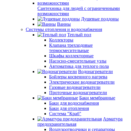
Сантехника для людей с ограниченными
возможностями
Душевые поддоны
Ванны
Системы отопления и водоснабжения
Теплый пол
Коллекторы
Клапана трехходовые
термосмесительные
Шкафы коллекторные
Насосно-смесительные узлы
Автоматика для теплого пола
Водонагреватели
Бойлеры косвенного нагрева
Электрические водонагреватели
Газовые водонагреватели
Проточные водонагреватели
Баки мембранные
Баки для водоснабжения
Баки для отопления
Система "Краб"
Арматура
предохранительная
Воздухоотводчики и сепараторы