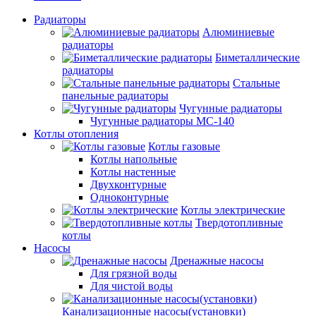
Радиаторы
Алюминиевые
радиаторы
Биметаллические
радиаторы
Стальные
панельные радиаторы
Чугунные радиаторы
Чугунные радиаторы МС-140
Котлы отопления
Котлы газовые
Котлы напольные
Котлы настенные
Двухконтурные
Одноконтурные
Котлы электрические
Твердотопливные
котлы
Насосы
Дренажные насосы
Для грязной воды
Для чистой воды
Канализационные насосы(установки)