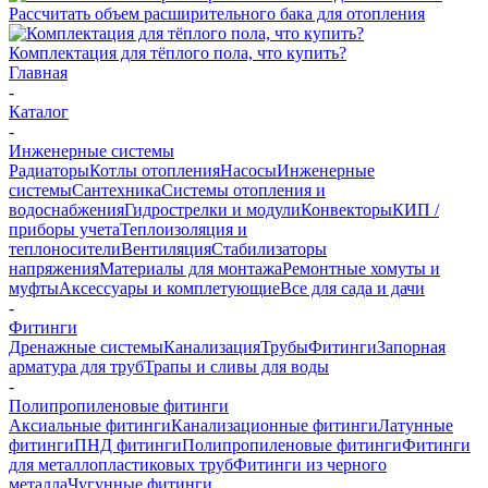
Рассчитать объем расширительного бака для отопления
Комплектация для тёплого пола, что купить?
Главная
-
Каталог
-
Инженерные системы
Радиаторы
Котлы отопления
Насосы
Инженерные
системы
Сантехника
Системы отопления и
водоснабжения
Гидрострелки и модули
Конвекторы
КИП /
приборы учета
Теплоизоляция и
теплоносители
Вентиляция
Стабилизаторы
напряжения
Материалы для монтажа
Ремонтные хомуты и
муфты
Аксессуары и комплетующие
Все для сада и дачи
-
Фитинги
Дренажные системы
Канализация
Трубы
Фитинги
Запорная
арматура для труб
Трапы и сливы для воды
-
Полипропиленовые фитинги
Аксиальные фитинги
Канализационные фитинги
Латунные
фитинги
ПНД фитинги
Полипропиленовые фитинги
Фитинги
для металлопластиковых труб
Фитинги из черного
металла
Чугунные фитинги