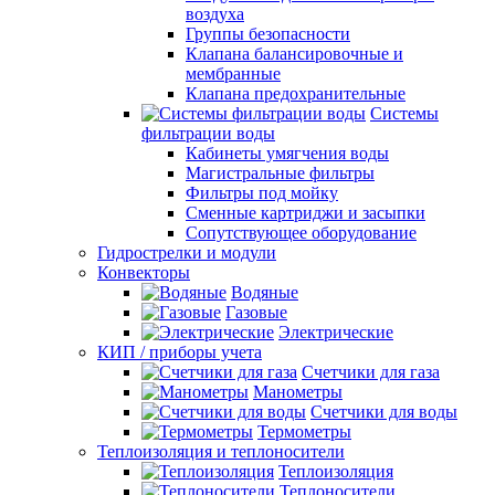
воздуха
Группы безопасности
Клапана балансировочные и
мембранные
Клапана предохранительные
Системы
фильтрации воды
Кабинеты умягчения воды
Магистральные фильтры
Фильтры под мойку
Сменные картриджи и засыпки
Сопутствующее оборудование
Гидрострелки и модули
Конвекторы
Водяные
Газовые
Электрические
КИП / приборы учета
Счетчики для газа
Манометры
Счетчики для воды
Термометры
Теплоизоляция и теплоносители
Теплоизоляция
Теплоносители