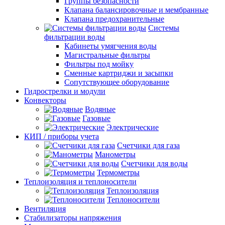
Группы безопасности
Клапана балансировочные и мембранные
Клапана предохранительные
Системы
фильтрации воды
Кабинеты умягчения воды
Магистральные фильтры
Фильтры под мойку
Сменные картриджи и засыпки
Сопутствующее оборудование
Гидрострелки и модули
Конвекторы
Водяные
Газовые
Электрические
КИП / приборы учета
Счетчики для газа
Манометры
Счетчики для воды
Термометры
Теплоизоляция и теплоносители
Теплоизоляция
Теплоносители
Вентиляция
Стабилизаторы напряжения