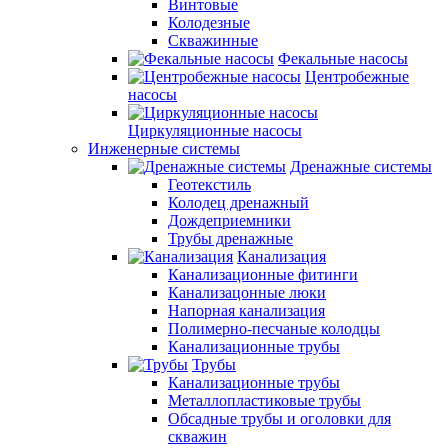
Винтовые
Колодезные
Скважинные
Фекальные насосы
Центробежные
насосы
Циркуляционные насосы
Инженерные системы
Дренажные системы
Геотекстиль
Колодец дренажный
Дождеприемники
Трубы дренажные
Канализация
Канализационные фитинги
Канализацонные люки
Напорная канализация
Полимерно-песчаные колодцы
Канализационные трубы
Трубы
Канализационные трубы
Металлопластиковые трубы
Обсадные трубы и оголовки для
скважин