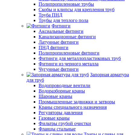
Полипропиленовые трубы
Скобы и клипсы для крепления труб
Труба ПНД
Трубы для теплого пола
Фитинги
Аксиальные фитинги
Канализационные фитинги
Латунные фитинги
ПНД фитинги
Полипропиленовые фитинги
Фитинги для металлопластиковых труб
Фитинги из черного металла
Чугунные фитинги
Запорная арматура
для труб
Водопроводные вентили
Водоразборные краны
Шаровые краны
Промышленные задвижки и затворы
Краны специального назначения
Регуляторы давления
Газовые краны
Фильтры грубой очистки
Фланцы стальные
Трапы и сливы для