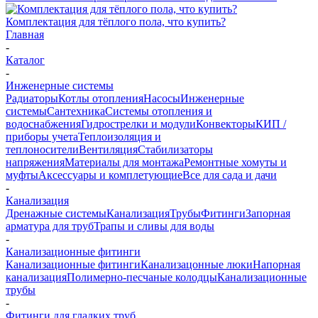
Комплектация для тёплого пола, что купить?
Главная
-
Каталог
-
Инженерные системы
Радиаторы
Котлы отопления
Насосы
Инженерные
системы
Сантехника
Системы отопления и
водоснабжения
Гидрострелки и модули
Конвекторы
КИП /
приборы учета
Теплоизоляция и
теплоносители
Вентиляция
Стабилизаторы
напряжения
Материалы для монтажа
Ремонтные хомуты и
муфты
Аксессуары и комплетующие
Все для сада и дачи
-
Канализация
Дренажные системы
Канализация
Трубы
Фитинги
Запорная
арматура для труб
Трапы и сливы для воды
-
Канализационные фитинги
Канализационные фитинги
Канализацонные люки
Напорная
канализация
Полимерно-песчаные колодцы
Канализационные
трубы
-
Фитинги для гладких труб