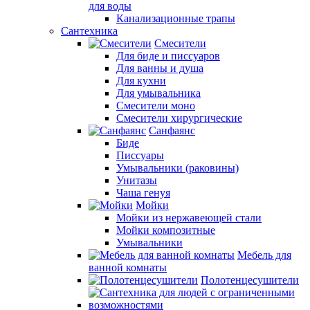
для воды
Канализационные трапы
Сантехника
Смесители
Для биде и писсуаров
Для ванны и душа
Для кухни
Для умывальника
Смесители моно
Смесители хирургические
Санфаянс
Биде
Писсуары
Умывальники (раковины)
Унитазы
Чаша генуя
Мойки
Мойки из нержавеющей стали
Мойки композитные
Умывальники
Мебель для
ванной комнаты
Полотенцесушители