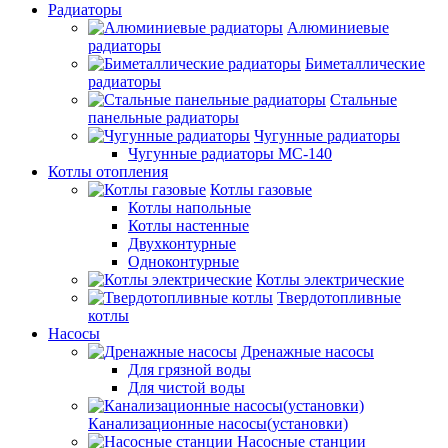
Радиаторы
Алюминиевые
радиаторы
Биметаллические
радиаторы
Стальные
панельные радиаторы
Чугунные радиаторы
Чугунные радиаторы МС-140
Котлы отопления
Котлы газовые
Котлы напольные
Котлы настенные
Двухконтурные
Одноконтурные
Котлы электрические
Твердотопливные
котлы
Насосы
Дренажные насосы
Для грязной воды
Для чистой воды
Канализационные насосы(установки)
Насосные станции