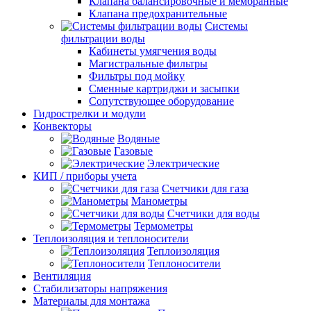
Клапана балансировочные и мембранные
Клапана предохранительные
Системы
фильтрации воды
Кабинеты умягчения воды
Магистральные фильтры
Фильтры под мойку
Сменные картриджи и засыпки
Сопутствующее оборудование
Гидрострелки и модули
Конвекторы
Водяные
Газовые
Электрические
КИП / приборы учета
Счетчики для газа
Манометры
Счетчики для воды
Термометры
Теплоизоляция и теплоносители
Теплоизоляция
Теплоносители
Вентиляция
Стабилизаторы напряжения
Материалы для монтажа