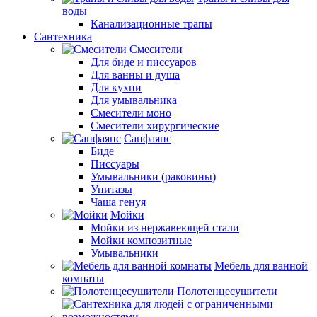
воды
Канализационные трапы
Сантехника
Смесители
Для биде и писсуаров
Для ванны и душа
Для кухни
Для умывальника
Смесители моно
Смесители хирургические
Санфаянс
Биде
Писсуары
Умывальники (раковины)
Унитазы
Чаша генуя
Мойки
Мойки из нержавеющей стали
Мойки композитные
Умывальники
Мебель для ванной
комнаты
Полотенцесушители