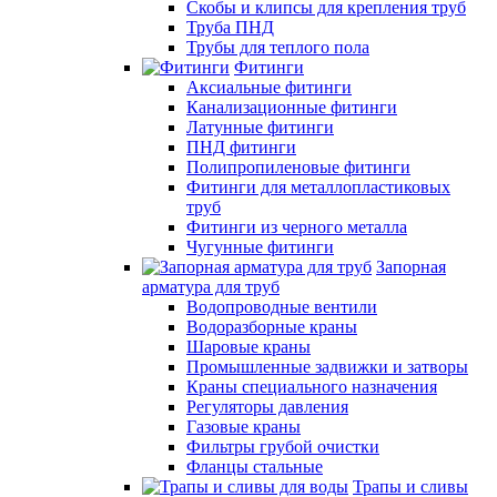
Скобы и клипсы для крепления труб
Труба ПНД
Трубы для теплого пола
Фитинги
Аксиальные фитинги
Канализационные фитинги
Латунные фитинги
ПНД фитинги
Полипропиленовые фитинги
Фитинги для металлопластиковых
труб
Фитинги из черного металла
Чугунные фитинги
Запорная
арматура для труб
Водопроводные вентили
Водоразборные краны
Шаровые краны
Промышленные задвижки и затворы
Краны специального назначения
Регуляторы давления
Газовые краны
Фильтры грубой очистки
Фланцы стальные
Трапы и сливы