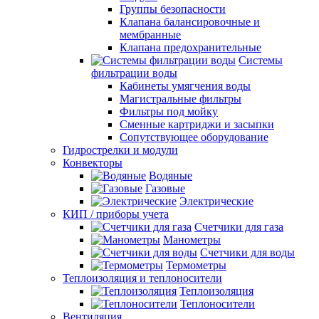
Группы безопасности
Клапана балансировочные и
мембранные
Клапана предохранительные
Системы
фильтрации воды
Кабинеты умягчения воды
Магистральные фильтры
Фильтры под мойку
Сменные картриджи и засыпки
Сопутствующее оборудование
Гидрострелки и модули
Конвекторы
Водяные
Газовые
Электрические
КИП / приборы учета
Счетчики для газа
Манометры
Счетчики для воды
Термометры
Теплоизоляция и теплоносители
Теплоизоляция
Теплоносители
Вентиляция