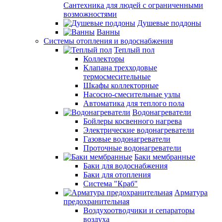
Сантехника для людей с ограниченными
возможностями
Душевые поддоны
Ванны
Системы отопления и водоснабжения
Теплый пол
Коллекторы
Клапана трехходовые
термосмесительные
Шкафы коллекторные
Насосно-смесительные узлы
Автоматика для теплого пола
Водонагреватели
Бойлеры косвенного нагрева
Электрические водонагреватели
Газовые водонагреватели
Проточные водонагреватели
Баки мембранные
Баки для водоснабжения
Баки для отопления
Система "Краб"
Арматура
предохранительная
Воздухоотводчики и сепараторы
воздуха