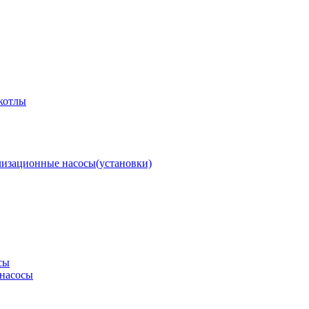
котлы
изационные насосы(установки)
сы
насосы