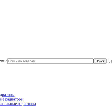
З
диаторы
ие радиаторы
панельные радиаторы