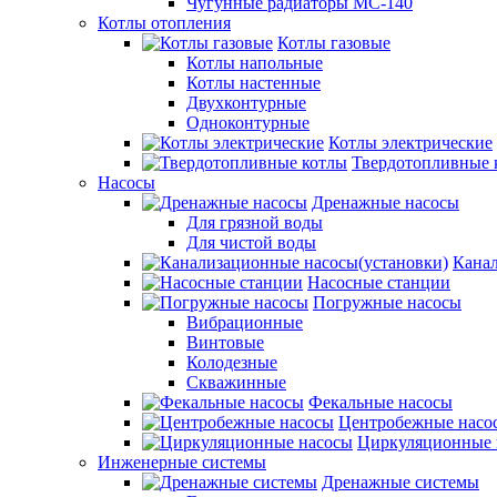
Чугунные радиаторы МС-140
Котлы отопления
Котлы газовые
Котлы напольные
Котлы настенные
Двухконтурные
Одноконтурные
Котлы электрические
Твердотопливные 
Насосы
Дренажные насосы
Для грязной воды
Для чистой воды
Канал
Насосные станции
Погружные насосы
Вибрационные
Винтовые
Колодезные
Скважинные
Фекальные насосы
Центробежные насо
Циркуляционные 
Инженерные системы
Дренажные системы