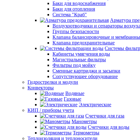
Баки для водоснабжения
Баки для отопления
Система "Краб"
Арматура пре
Воздухоотводчики и сепараторы воздух
Группы безопасности
Клапана балансировочные и мембранны
Клапана предохранительные
Системы фильт
Кабинеты умягчения воды
Магистральные фильтры
Фильтры под мойку
Сменные картриджи и засыпки
Сопутствующее оборудование
Гидрострелки и модули
Конвекторы
Водяные
Газовые
Электрические
КИП / приборы учета
Счетчики для газа
Манометры
Счетчики для воды
Термометры
Теплоизоляция и теплоносители