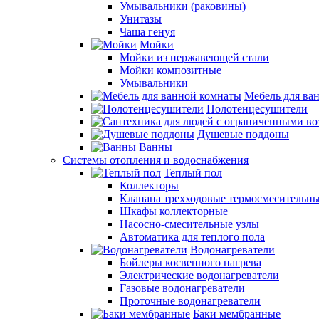
Умывальники (раковины)
Унитазы
Чаша генуя
Мойки
Мойки из нержавеющей стали
Мойки композитные
Умывальники
Мебель для ва
Полотенцесушители
Душевые поддоны
Ванны
Системы отопления и водоснабжения
Теплый пол
Коллекторы
Клапана трехходовые термосмесительн
Шкафы коллекторные
Насосно-смесительные узлы
Автоматика для теплого пола
Водонагреватели
Бойлеры косвенного нагрева
Электрические водонагреватели
Газовые водонагреватели
Проточные водонагреватели
Баки мембранные