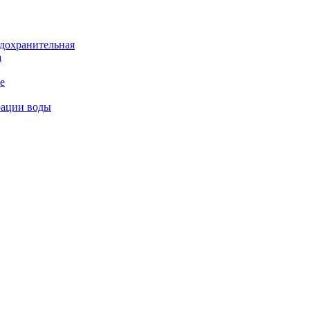
дохранительная
а
е
рации воды