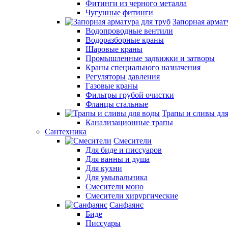
Фитинги из черного металла
Чугунные фитинги
Запорная армат
Водопроводные вентили
Водоразборные краны
Шаровые краны
Промышленные задвижки и затворы
Краны специального назначения
Регуляторы давления
Газовые краны
Фильтры грубой очистки
Фланцы стальные
Трапы и сливы дл
Канализационные трапы
Сантехника
Смесители
Для биде и писсуаров
Для ванны и душа
Для кухни
Для умывальника
Смесители моно
Смесители хирургические
Санфаянс
Биде
Писсуары