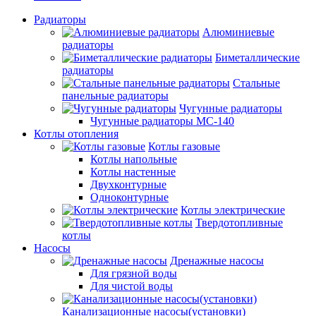
Радиаторы
Алюминиевые
радиаторы
Биметаллические
радиаторы
Стальные
панельные радиаторы
Чугунные радиаторы
Чугунные радиаторы МС-140
Котлы отопления
Котлы газовые
Котлы напольные
Котлы настенные
Двухконтурные
Одноконтурные
Котлы электрические
Твердотопливные
котлы
Насосы
Дренажные насосы
Для грязной воды
Для чистой воды
Канализационные насосы(установки)