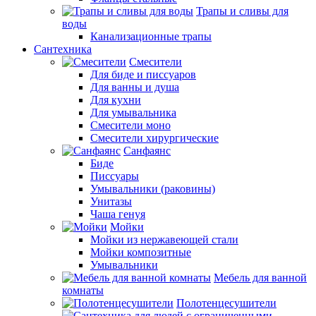
Трапы и сливы для
воды
Канализационные трапы
Сантехника
Смесители
Для биде и писсуаров
Для ванны и душа
Для кухни
Для умывальника
Смесители моно
Смесители хирургические
Санфаянс
Биде
Писсуары
Умывальники (раковины)
Унитазы
Чаша генуя
Мойки
Мойки из нержавеющей стали
Мойки композитные
Умывальники
Мебель для ванной
комнаты
Полотенцесушители