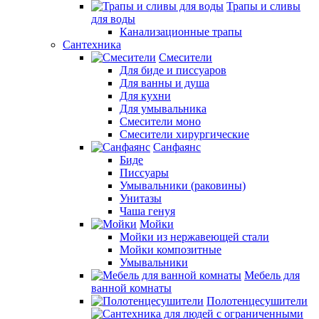
Трапы и сливы
для воды
Канализационные трапы
Сантехника
Смесители
Для биде и писсуаров
Для ванны и душа
Для кухни
Для умывальника
Смесители моно
Смесители хирургические
Санфаянс
Биде
Писсуары
Умывальники (раковины)
Унитазы
Чаша генуя
Мойки
Мойки из нержавеющей стали
Мойки композитные
Умывальники
Мебель для
ванной комнаты
Полотенцесушители