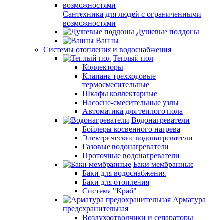
Сантехника для людей с ограниченными
возможностями
Душевые поддоны
Ванны
Системы отопления и водоснабжения
Теплый пол
Коллекторы
Клапана трехходовые
термосмесительные
Шкафы коллекторные
Насосно-смесительные узлы
Автоматика для теплого пола
Водонагреватели
Бойлеры косвенного нагрева
Электрические водонагреватели
Газовые водонагреватели
Проточные водонагреватели
Баки мембранные
Баки для водоснабжения
Баки для отопления
Система "Краб"
Арматура
предохранительная
Воздухоотводчики и сепараторы