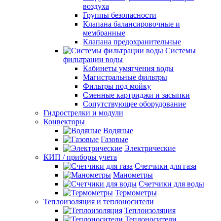
воздуха
Группы безопасности
Клапана балансировочные и
мембранные
Клапана предохранительные
Системы
фильтрации воды
Кабинеты умягчения воды
Магистральные фильтры
Фильтры под мойку
Сменные картриджи и засыпки
Сопутствующее оборудование
Гидрострелки и модули
Конвекторы
Водяные
Газовые
Электрические
КИП / приборы учета
Счетчики для газа
Манометры
Счетчики для воды
Термометры
Теплоизоляция и теплоносители
Теплоизоляция
Теплоносители