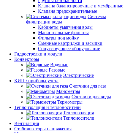
Группы безопасности
Клапана балансировочные и мембранные
Клапана предохранительные
Системы
фильтрации воды
Кабинеты умягчения воды
Магистральные фильтры
Фильтры под мойку
Сменные картриджи и засыпки
Сопутствующее оборудование
Гидрострелки и модули
Конвекторы
Водяные
Газовые
Электрические
КИП / приборы учета
Счетчики для газа
Манометры
Счетчики для воды
Термометры
Теплоизоляция и теплоносители
Теплоизоляция
Теплоносители
Вентиляция
Стабилизаторы напряжения