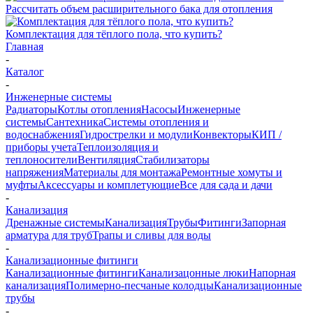
Рассчитать объем расширительного бака для отопления
Комплектация для тёплого пола, что купить?
Главная
-
Каталог
-
Инженерные системы
Радиаторы
Котлы отопления
Насосы
Инженерные
системы
Сантехника
Системы отопления и
водоснабжения
Гидрострелки и модули
Конвекторы
КИП /
приборы учета
Теплоизоляция и
теплоносители
Вентиляция
Стабилизаторы
напряжения
Материалы для монтажа
Ремонтные хомуты и
муфты
Аксессуары и комплетующие
Все для сада и дачи
-
Канализация
Дренажные системы
Канализация
Трубы
Фитинги
Запорная
арматура для труб
Трапы и сливы для воды
-
Канализационные фитинги
Канализационные фитинги
Канализацонные люки
Напорная
канализация
Полимерно-песчаные колодцы
Канализационные
трубы
-