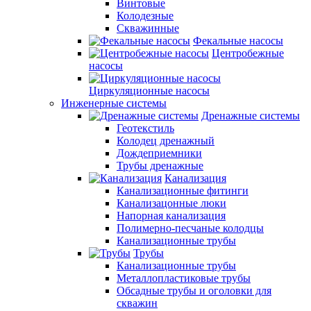
Винтовые
Колодезные
Скважинные
Фекальные насосы
Центробежные
насосы
Циркуляционные насосы
Инженерные системы
Дренажные системы
Геотекстиль
Колодец дренажный
Дождеприемники
Трубы дренажные
Канализация
Канализационные фитинги
Канализацонные люки
Напорная канализация
Полимерно-песчаные колодцы
Канализационные трубы
Трубы
Канализационные трубы
Металлопластиковые трубы
Обсадные трубы и оголовки для
скважин