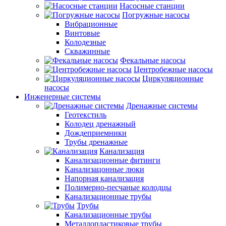
Насосные станции
Погружные насосы
Вибрационные
Винтовые
Колодезные
Скважинные
Фекальные насосы
Центробежные насосы
Циркуляционные
насосы
Инженерные системы
Дренажные системы
Геотекстиль
Колодец дренажный
Дождеприемники
Трубы дренажные
Канализация
Канализационные фитинги
Канализацонные люки
Напорная канализация
Полимерно-песчаные колодцы
Канализационные трубы
Трубы
Канализационные трубы
Металлопластиковые трубы