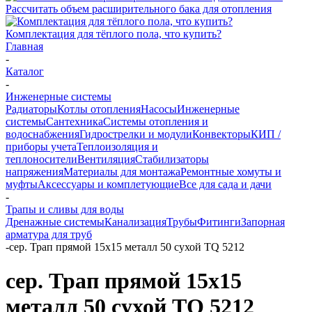
Рассчитать объем расширительного бака для отопления
Комплектация для тёплого пола, что купить?
Главная
-
Каталог
-
Инженерные системы
Радиаторы
Котлы отопления
Насосы
Инженерные
системы
Сантехника
Системы отопления и
водоснабжения
Гидрострелки и модули
Конвекторы
КИП /
приборы учета
Теплоизоляция и
теплоносители
Вентиляция
Стабилизаторы
напряжения
Материалы для монтажа
Ремонтные хомуты и
муфты
Аксессуары и комплетующие
Все для сада и дачи
-
Трапы и сливы для воды
Дренажные системы
Канализация
Трубы
Фитинги
Запорная
арматура для труб
-
сер. Трап прямой 15х15 металл 50 сухой TQ 5212
сер. Трап прямой 15х15
металл 50 сухой TQ 5212