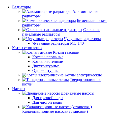
Радиаторы
Алюминиевые
радиаторы
Биметаллические
радиаторы
Стальные
панельные радиаторы
Чугунные радиаторы
Чугунные радиаторы МС-140
Котлы отопления
Котлы газовые
Котлы напольные
Котлы настенные
Двухконтурные
Одноконтурные
Котлы электрические
Твердотопливные
котлы
Насосы
Дренажные насосы
Для грязной воды
Для чистой воды
Канализационные насосы(установки)