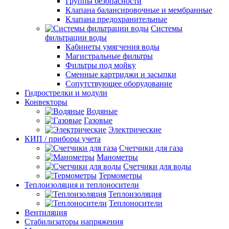
Группы безопасности
Клапана балансировочные и мембранные
Клапана предохранительные
Системы
фильтрации воды
Кабинеты умягчения воды
Магистральные фильтры
Фильтры под мойку
Сменные картриджи и засыпки
Сопутствующее оборудование
Гидрострелки и модули
Конвекторы
Водяные
Газовые
Электрические
КИП / приборы учета
Счетчики для газа
Манометры
Счетчики для воды
Термометры
Теплоизоляция и теплоносители
Теплоизоляция
Теплоносители
Вентиляция
Стабилизаторы напряжения