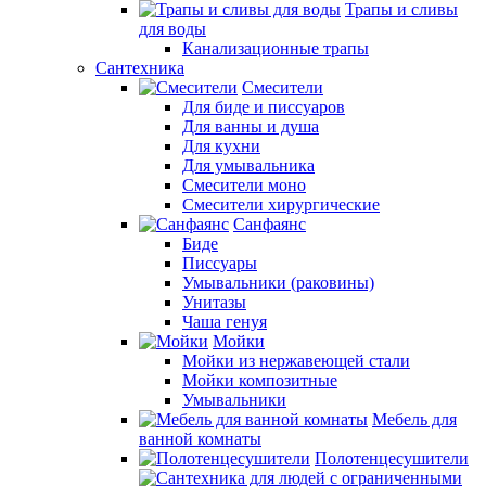
Трапы и сливы
для воды
Канализационные трапы
Сантехника
Смесители
Для биде и писсуаров
Для ванны и душа
Для кухни
Для умывальника
Смесители моно
Смесители хирургические
Санфаянс
Биде
Писсуары
Умывальники (раковины)
Унитазы
Чаша генуя
Мойки
Мойки из нержавеющей стали
Мойки композитные
Умывальники
Мебель для
ванной комнаты
Полотенцесушители