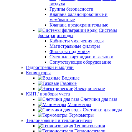
воздуха
Группы безопасности
Клапана балансировочные и
мембранные
Клапана предохранительные
Системы
фильтрации воды
Кабинеты умягчения воды
Магистральные фильтры
Фильтры под мойку
Сменные картриджи и засыпки
Сопутствующее оборудование
Гидрострелки и модули
Конвекторы
Водяные
Газовые
Электрические
КИП / приборы учета
Счетчики для газа
Манометры
Счетчики для воды
Термометры
Теплоизоляция и теплоносители
Теплоизоляция
Теплоносители