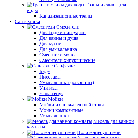
Трапы и сливы для
воды
Канализационные трапы
Сантехника
Смесители
Для биде и писсуаров
Для ванны и душа
Для кухни
Для умывальника
Смесители моно
Смесители хирургические
Санфаянс
Биде
Писсуары
Умывальники (раковины)
Унитазы
Чаша генуя
Мойки
Мойки из нержавеющей стали
Мойки композитные
Умывальники
Мебель для ванной
комнаты
Полотенцесушители