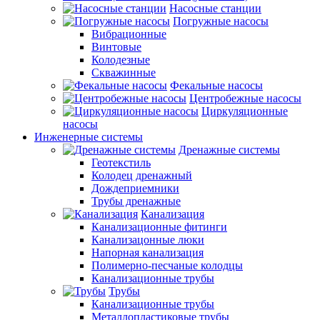
Насосные станции
Погружные насосы
Вибрационные
Винтовые
Колодезные
Скважинные
Фекальные насосы
Центробежные насосы
Циркуляционные
насосы
Инженерные системы
Дренажные системы
Геотекстиль
Колодец дренажный
Дождеприемники
Трубы дренажные
Канализация
Канализационные фитинги
Канализацонные люки
Напорная канализация
Полимерно-песчаные колодцы
Канализационные трубы
Трубы
Канализационные трубы
Металлопластиковые трубы