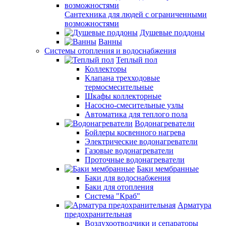
Сантехника для людей с ограниченными
возможностями
Душевые поддоны
Ванны
Системы отопления и водоснабжения
Теплый пол
Коллекторы
Клапана трехходовые
термосмесительные
Шкафы коллекторные
Насосно-смесительные узлы
Автоматика для теплого пола
Водонагреватели
Бойлеры косвенного нагрева
Электрические водонагреватели
Газовые водонагреватели
Проточные водонагреватели
Баки мембранные
Баки для водоснабжения
Баки для отопления
Система "Краб"
Арматура
предохранительная
Воздухоотводчики и сепараторы