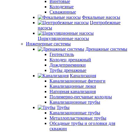
Винтовые
Колодезные
Скважинные
Фекальные насосы
Центробежные
насосы
Циркуляционные насосы
Инженерные системы
Дренажные системы
Геотекстиль
Колодец дренажный
Дождеприемники
Трубы дренажные
Канализация
Канализационные фитинги
Канализацонные люки
Напорная канализация
Полимерно-песчаные колодцы
Канализационные трубы
Трубы
Канализационные трубы
Металлопластиковые трубы
Обсадные трубы и оголовки для
скважин