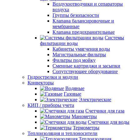
Воздухоотводчики и сепараторы
воздуха
Группы безопасности
Клапана балансировочные и
мембранные
Клапана предохранительные
Системы
фильтрации воды
Кабинеты умягчения воды
Магистральные фильтры
Фильтры под мойку
Сменные картриджи и засыпки
Сопутствующее оборудование
Гидрострелки и модули
Конвекторы
Водяные
Газовые
Электрические
КИП / приборы учета
Счетчики для газа
Манометры
Счетчики для воды
Термометры
Теплоизоляция и теплоносители
Теплоизоляция