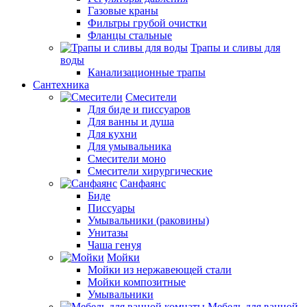
Газовые краны
Фильтры грубой очистки
Фланцы стальные
Трапы и сливы для
воды
Канализационные трапы
Сантехника
Смесители
Для биде и писсуаров
Для ванны и душа
Для кухни
Для умывальника
Смесители моно
Смесители хирургические
Санфаянс
Биде
Писсуары
Умывальники (раковины)
Унитазы
Чаша генуя
Мойки
Мойки из нержавеющей стали
Мойки композитные
Умывальники
Мебель для ванной