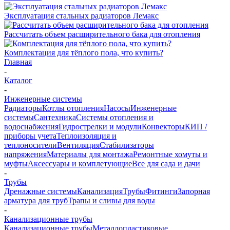
Эксплуатация стальных радиаторов Лемакс
Рассчитать объем расширительного бака для отопления
Комплектация для тёплого пола, что купить?
Главная
-
Каталог
-
Инженерные системы
Радиаторы
Котлы отопления
Насосы
Инженерные
системы
Сантехника
Системы отопления и
водоснабжения
Гидрострелки и модули
Конвекторы
КИП /
приборы учета
Теплоизоляция и
теплоносители
Вентиляция
Стабилизаторы
напряжения
Материалы для монтажа
Ремонтные хомуты и
муфты
Аксессуары и комплетующие
Все для сада и дачи
-
Трубы
Дренажные системы
Канализация
Трубы
Фитинги
Запорная
арматура для труб
Трапы и сливы для воды
-
Канализационные трубы
Канализационные трубы
Металлопластиковые