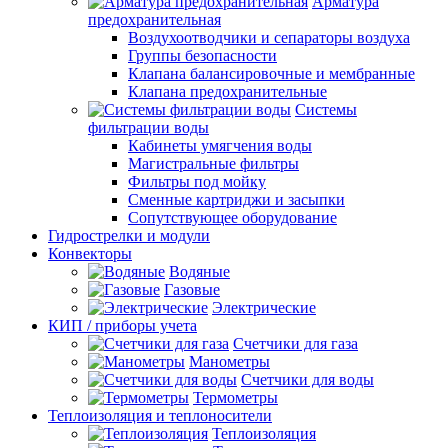
Арматура
предохранительная
Воздухоотводчики и сепараторы воздуха
Группы безопасности
Клапана балансировочные и мембранные
Клапана предохранительные
Системы
фильтрации воды
Кабинеты умягчения воды
Магистральные фильтры
Фильтры под мойку
Сменные картриджи и засыпки
Сопутствующее оборудование
Гидрострелки и модули
Конвекторы
Водяные
Газовые
Электрические
КИП / приборы учета
Счетчики для газа
Манометры
Счетчики для воды
Термометры
Теплоизоляция и теплоносители
Теплоизоляция