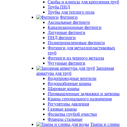
Скобы и клипсы для крепления труб
Труба ПНД
Трубы для теплого пола
Фитинги
Аксиальные фитинги
Канализационные фитинги
Латунные фитинги
ПНД фитинги
Полипропиленовые фитинги
Фитинги для металлопластиковых
труб
Фитинги из черного металла
Чугунные фитинги
Запорная
арматура для труб
Водопроводные вентили
Водоразборные краны
Шаровые краны
Промышленные задвижки и затворы
Краны специального назначения
Регуляторы давления
Газовые краны
Фильтры грубой очистки
Фланцы стальные
Трапы и сливы