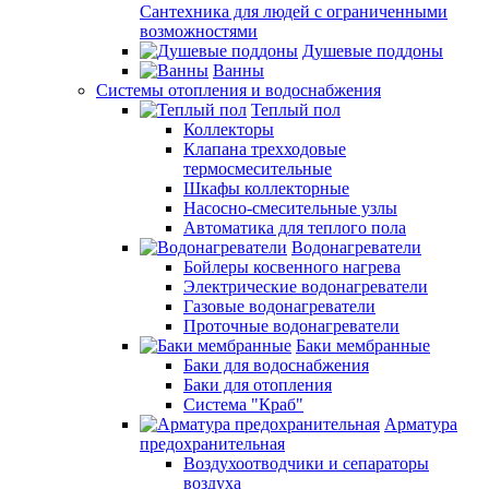
Сантехника для людей с ограниченными
возможностями
Душевые поддоны
Ванны
Системы отопления и водоснабжения
Теплый пол
Коллекторы
Клапана трехходовые
термосмесительные
Шкафы коллекторные
Насосно-смесительные узлы
Автоматика для теплого пола
Водонагреватели
Бойлеры косвенного нагрева
Электрические водонагреватели
Газовые водонагреватели
Проточные водонагреватели
Баки мембранные
Баки для водоснабжения
Баки для отопления
Система "Краб"
Арматура
предохранительная
Воздухоотводчики и сепараторы
воздуха