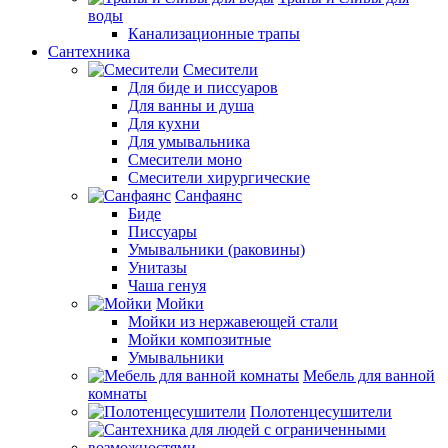
воды
Канализационные трапы
Сантехника
Смесители
Для биде и писсуаров
Для ванны и душа
Для кухни
Для умывальника
Смесители моно
Смесители хирургические
Санфаянс
Биде
Писсуары
Умывальники (раковины)
Унитазы
Чаша генуя
Мойки
Мойки из нержавеющей стали
Мойки композитные
Умывальники
Мебель для ванной
комнаты
Полотенцесушители