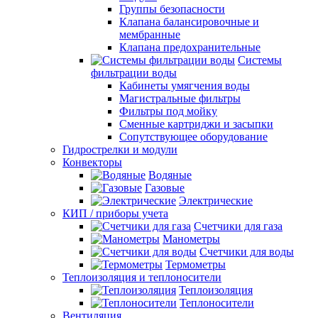
Группы безопасности
Клапана балансировочные и
мембранные
Клапана предохранительные
Системы
фильтрации воды
Кабинеты умягчения воды
Магистральные фильтры
Фильтры под мойку
Сменные картриджи и засыпки
Сопутствующее оборудование
Гидрострелки и модули
Конвекторы
Водяные
Газовые
Электрические
КИП / приборы учета
Счетчики для газа
Манометры
Счетчики для воды
Термометры
Теплоизоляция и теплоносители
Теплоизоляция
Теплоносители
Вентиляция