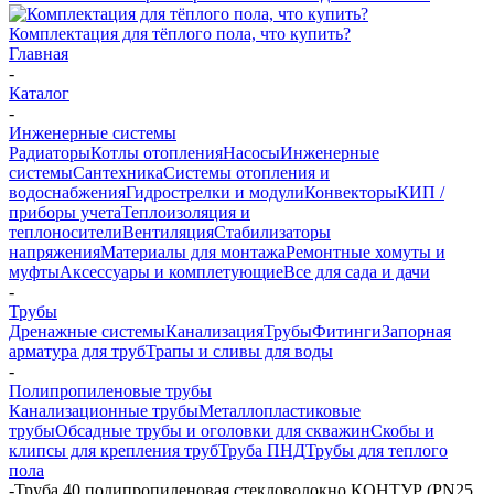
Комплектация для тёплого пола, что купить?
Главная
-
Каталог
-
Инженерные системы
Радиаторы
Котлы отопления
Насосы
Инженерные
системы
Сантехника
Системы отопления и
водоснабжения
Гидрострелки и модули
Конвекторы
КИП /
приборы учета
Теплоизоляция и
теплоносители
Вентиляция
Стабилизаторы
напряжения
Материалы для монтажа
Ремонтные хомуты и
муфты
Аксессуары и комплетующие
Все для сада и дачи
-
Трубы
Дренажные системы
Канализация
Трубы
Фитинги
Запорная
арматура для труб
Трапы и сливы для воды
-
Полипропиленовые трубы
Канализационные трубы
Металлопластиковые
трубы
Обсадные трубы и оголовки для скважин
Скобы и
клипсы для крепления труб
Труба ПНД
Трубы для теплого
пола
-
Труба 40 полипропиленовая стекловолокно КОНТУР (PN25,