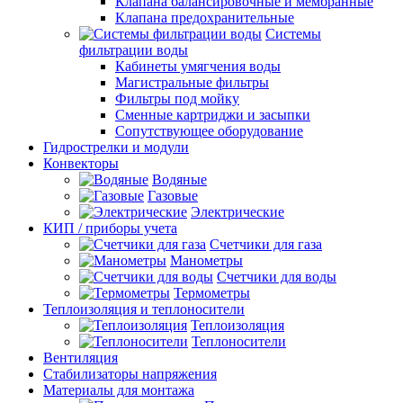
Клапана балансировочные и мембранные
Клапана предохранительные
Системы
фильтрации воды
Кабинеты умягчения воды
Магистральные фильтры
Фильтры под мойку
Сменные картриджи и засыпки
Сопутствующее оборудование
Гидрострелки и модули
Конвекторы
Водяные
Газовые
Электрические
КИП / приборы учета
Счетчики для газа
Манометры
Счетчики для воды
Термометры
Теплоизоляция и теплоносители
Теплоизоляция
Теплоносители
Вентиляция
Стабилизаторы напряжения
Материалы для монтажа