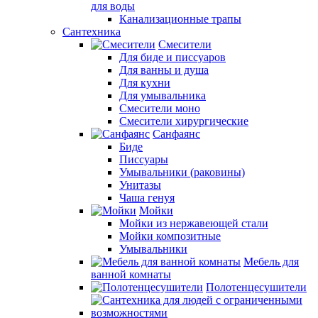
для воды
Канализационные трапы
Сантехника
Смесители
Для биде и писсуаров
Для ванны и душа
Для кухни
Для умывальника
Смесители моно
Смесители хирургические
Санфаянс
Биде
Писсуары
Умывальники (раковины)
Унитазы
Чаша генуя
Мойки
Мойки из нержавеющей стали
Мойки композитные
Умывальники
Мебель для
ванной комнаты
Полотенцесушители