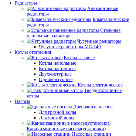
Радиаторы
Алюминиевые
радиаторы
Биметаллические
радиаторы
Стальные
панельные радиаторы
Чугунные радиаторы
Чугунные радиаторы МС-140
Котлы отопления
Котлы газовые
Котлы напольные
Котлы настенные
Двухконтурные
Одноконтурные
Котлы электрические
Твердотопливные
котлы
Насосы
Дренажные насосы
Для грязной воды
Для чистой воды
Канализационные насосы(установки)
Насосные станции