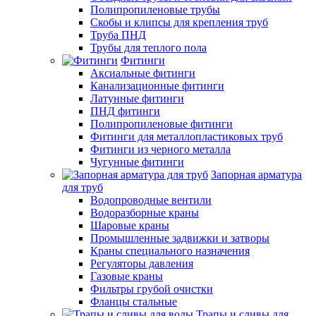
Полипропиленовые трубы
Скобы и клипсы для крепления труб
Труба ПНД
Трубы для теплого пола
Фитинги
Аксиальные фитинги
Канализационные фитинги
Латунные фитинги
ПНД фитинги
Полипропиленовые фитинги
Фитинги для металлопластиковых труб
Фитинги из черного металла
Чугунные фитинги
Запорная арматура
для труб
Водопроводные вентили
Водоразборные краны
Шаровые краны
Промышленные задвижки и затворы
Краны специального назначения
Регуляторы давления
Газовые краны
Фильтры грубой очистки
Фланцы стальные
Трапы и сливы для