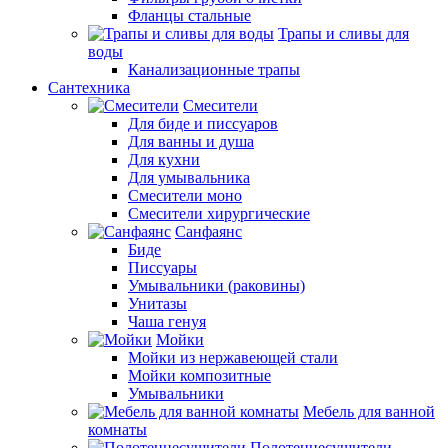
Фланцы стальные
Трапы и сливы для
воды
Канализационные трапы
Сантехника
Смесители
Для биде и писсуаров
Для ванны и душа
Для кухни
Для умывальника
Смесители моно
Смесители хирургические
Санфаянс
Биде
Писсуары
Умывальники (раковины)
Унитазы
Чаша генуя
Мойки
Мойки из нержавеющей стали
Мойки композитные
Умывальники
Мебель для ванной
комнаты
Полотенцесушители