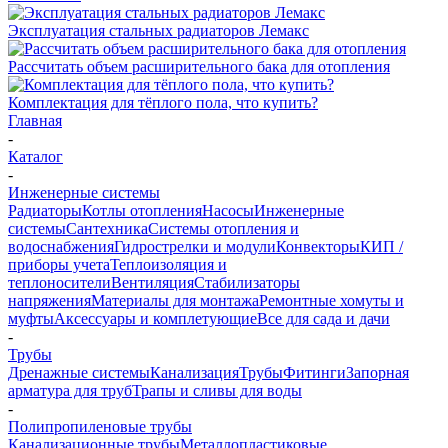
Эксплуатация стальных радиаторов Лемакс
Рассчитать объем расширительного бака для отопления
Комплектация для тёплого пола, что купить?
Главная
-
Каталог
-
Инженерные системы
Радиаторы
Котлы отопления
Насосы
Инженерные
системы
Сантехника
Системы отопления и
водоснабжения
Гидрострелки и модули
Конвекторы
КИП /
приборы учета
Теплоизоляция и
теплоносители
Вентиляция
Стабилизаторы
напряжения
Материалы для монтажа
Ремонтные хомуты и
муфты
Аксессуары и комплетующие
Все для сада и дачи
-
Трубы
Дренажные системы
Канализация
Трубы
Фитинги
Запорная
арматура для труб
Трапы и сливы для воды
-
Полипропиленовые трубы
Канализационные трубы
Металлопластиковые