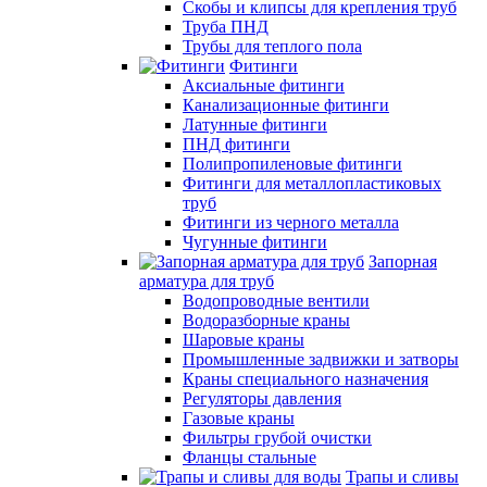
Скобы и клипсы для крепления труб
Труба ПНД
Трубы для теплого пола
Фитинги
Аксиальные фитинги
Канализационные фитинги
Латунные фитинги
ПНД фитинги
Полипропиленовые фитинги
Фитинги для металлопластиковых
труб
Фитинги из черного металла
Чугунные фитинги
Запорная
арматура для труб
Водопроводные вентили
Водоразборные краны
Шаровые краны
Промышленные задвижки и затворы
Краны специального назначения
Регуляторы давления
Газовые краны
Фильтры грубой очистки
Фланцы стальные
Трапы и сливы