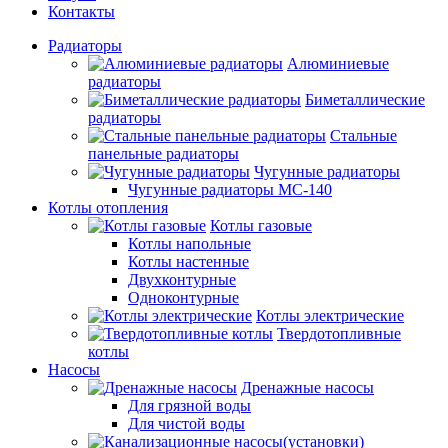
Контакты
Радиаторы
Алюминиевые
радиаторы
Биметаллические
радиаторы
Стальные
панельные радиаторы
Чугунные радиаторы
Чугунные радиаторы МС-140
Котлы отопления
Котлы газовые
Котлы напольные
Котлы настенные
Двухконтурные
Одноконтурные
Котлы электрические
Твердотопливные
котлы
Насосы
Дренажные насосы
Для грязной воды
Для чистой воды