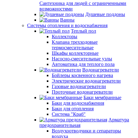
Сантехника для людей с ограниченными
возможностями
Душевые поддоны
Ванны
Системы отопления и водоснабжения
Теплый пол
Коллекторы
Клапана трехходовые
термосмесительные
Шкафы коллекторные
Насосно-смесительные узлы
Автоматика для теплого пола
Водонагреватели
Бойлеры косвенного нагрева
Электрические водонагреватели
Газовые водонагреватели
Проточные водонагреватели
Баки мембранные
Баки для водоснабжения
Баки для отопления
Система "Краб"
Арматура
предохранительная
Воздухоотводчики и сепараторы
воздуха