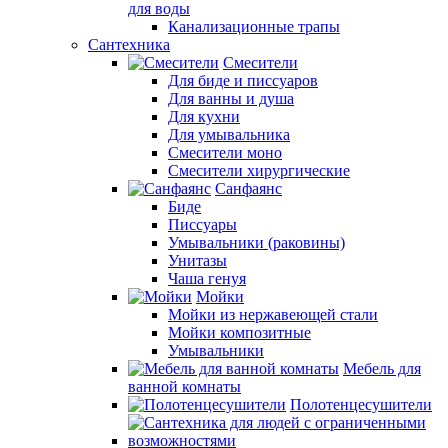
для воды
Канализационные трапы
Сантехника
Смесители
Для биде и писсуаров
Для ванны и душа
Для кухни
Для умывальника
Смесители моно
Смесители хирургические
Санфаянс
Биде
Писсуары
Умывальники (раковины)
Унитазы
Чаша генуя
Мойки
Мойки из нержавеющей стали
Мойки композитные
Умывальники
Мебель для
ванной комнаты
Полотенцесушители