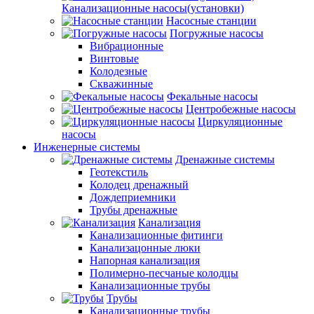
Канализационные насосы(установки)
Насосные станции
Погружные насосы
Вибрационные
Винтовые
Колодезные
Скважинные
Фекальные насосы
Центробежные насосы
Циркуляционные
насосы
Инженерные системы
Дренажные системы
Геотекстиль
Колодец дренажный
Дождеприемники
Трубы дренажные
Канализация
Канализационные фитинги
Канализацонные люки
Напорная канализация
Полимерно-песчаные колодцы
Канализационные трубы
Трубы
Канализационные трубы