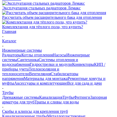
Эксплуатация стальных радиаторов Лемакс
Рассчитать объем расширительного бака для отопления
Комплектация для тёплого пола, что купить?
Главная
-
Каталог
-
Инженерные системы
Радиаторы
Котлы отопления
Насосы
Инженерные
системы
Сантехника
Системы отопления и
водоснабжения
Гидрострелки и модули
Конвекторы
КИП /
приборы учета
Теплоизоляция и
теплоносители
Вентиляция
Стабилизаторы
напряжения
Материалы для монтажа
Ремонтные хомуты и
муфты
Аксессуары и комплетующие
Все для сада и дачи
-
Трубы
Дренажные системы
Канализация
Трубы
Фитинги
Запорная
арматура для труб
Трапы и сливы для воды
-
Скобы и клипсы для крепления труб
Канализационные трубы
Металлопластиковые