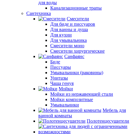
для воды
Канализационные трапы
Сантехника
Смесители
Для биде и писсуаров
Для ванны и душа
Для кухни
Для умывальника
Смесители моно
Смесители хирургические
Санфаянс
Биде
Писсуары
Умывальники (раковины)
Унитазы
Чаша генуя
Мойки
Мойки из нержавеющей стали
Мойки композитные
Умывальники
Мебель для
ванной комнаты
Полотенцесушители