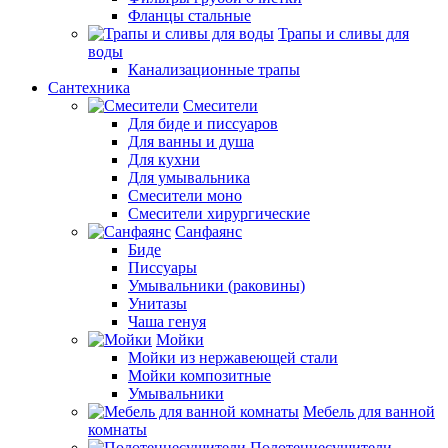
Фланцы стальные
Трапы и сливы для
воды
Канализационные трапы
Сантехника
Смесители
Для биде и писсуаров
Для ванны и душа
Для кухни
Для умывальника
Смесители моно
Смесители хирургические
Санфаянс
Биде
Писсуары
Умывальники (раковины)
Унитазы
Чаша генуя
Мойки
Мойки из нержавеющей стали
Мойки композитные
Умывальники
Мебель для ванной
комнаты
Полотенцесушители