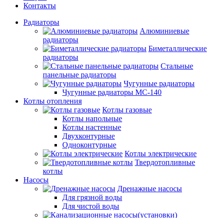
Контакты
Радиаторы
Алюминиевые
радиаторы
Биметаллические
радиаторы
Стальные
панельные радиаторы
Чугунные радиаторы
Чугунные радиаторы МС-140
Котлы отопления
Котлы газовые
Котлы напольные
Котлы настенные
Двухконтурные
Одноконтурные
Котлы электрические
Твердотопливные
котлы
Насосы
Дренажные насосы
Для грязной воды
Для чистой воды