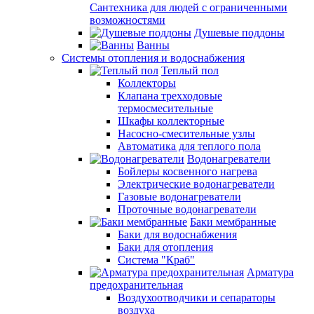
Сантехника для людей с ограниченными
возможностями
Душевые поддоны
Ванны
Системы отопления и водоснабжения
Теплый пол
Коллекторы
Клапана трехходовые
термосмесительные
Шкафы коллекторные
Насосно-смесительные узлы
Автоматика для теплого пола
Водонагреватели
Бойлеры косвенного нагрева
Электрические водонагреватели
Газовые водонагреватели
Проточные водонагреватели
Баки мембранные
Баки для водоснабжения
Баки для отопления
Система "Краб"
Арматура
предохранительная
Воздухоотводчики и сепараторы
воздуха