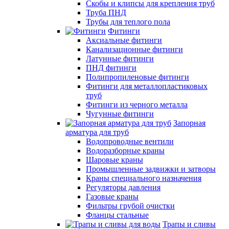
Скобы и клипсы для крепления труб
Труба ПНД
Трубы для теплого пола
Фитинги
Аксиальные фитинги
Канализационные фитинги
Латунные фитинги
ПНД фитинги
Полипропиленовые фитинги
Фитинги для металлопластиковых
труб
Фитинги из черного металла
Чугунные фитинги
Запорная
арматура для труб
Водопроводные вентили
Водоразборные краны
Шаровые краны
Промышленные задвижки и затворы
Краны специального назначения
Регуляторы давления
Газовые краны
Фильтры грубой очистки
Фланцы стальные
Трапы и сливы