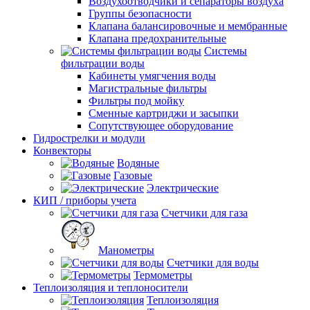
Воздухоотводчики и сепараторы воздуха
Группы безопасности
Клапана балансировочные и мембранные
Клапана предохранительные
Системы
фильтрации воды
Кабинеты умягчения воды
Магистральные фильтры
Фильтры под мойку
Сменные картриджи и засыпки
Сопутствующее оборудование
Гидрострелки и модули
Конвекторы
Водяные
Газовые
Электрические
КИП / приборы учета
Счетчики для газа
Манометры
Счетчики для воды
Термометры
Теплоизоляция и теплоносители
Теплоизоляция