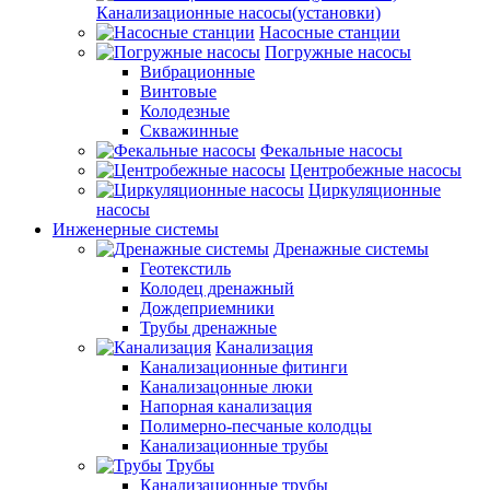
Канализационные насосы(установки)
Насосные станции
Погружные насосы
Вибрационные
Винтовые
Колодезные
Скважинные
Фекальные насосы
Центробежные насосы
Циркуляционные
насосы
Инженерные системы
Дренажные системы
Геотекстиль
Колодец дренажный
Дождеприемники
Трубы дренажные
Канализация
Канализационные фитинги
Канализацонные люки
Напорная канализация
Полимерно-песчаные колодцы
Канализационные трубы
Трубы
Канализационные трубы