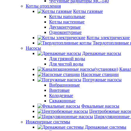
Чугунные радиаторы МС-140
Котлы отопления
Котлы газовые
Котлы напольные
Котлы настенные
Двухконтурные
Одноконтурные
Котлы электрические
Твердотопливные 
Насосы
Дренажные насосы
Для грязной воды
Для чистой воды
Канал
Насосные станции
Погружные насосы
Вибрационные
Винтовые
Колодезные
Скважинные
Фекальные насосы
Центробежные насо
Циркуляционные 
Инженерные системы
Дренажные системы