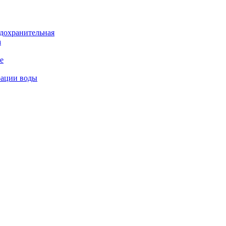
дохранительная
а
е
рации воды