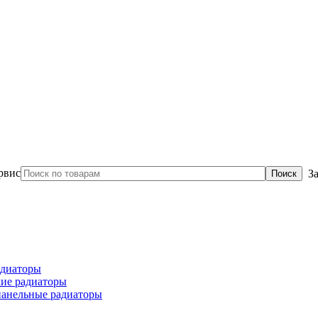
З
диаторы
ие радиаторы
панельные радиаторы