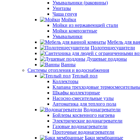
Умывальники (раковины)
Унитазы
Чаша генуя
Мойки
Мойки из нержавеющей стали
Мойки композитные
Умывальники
Мебель для ва
Полотенцесушители
Душевые поддоны
Ванны
Системы отопления и водоснабжения
Теплый пол
Коллекторы
Клапана трехходовые термосмесительн
Шкафы коллекторные
Насосно-смесительные узлы
Автоматика для теплого пола
Водонагреватели
Бойлеры косвенного нагрева
Электрические водонагреватели
Газовые водонагреватели
Проточные водонагреватели
Баки мембранные