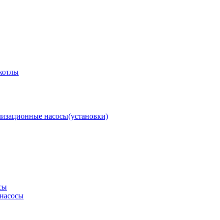
котлы
изационные насосы(установки)
сы
насосы