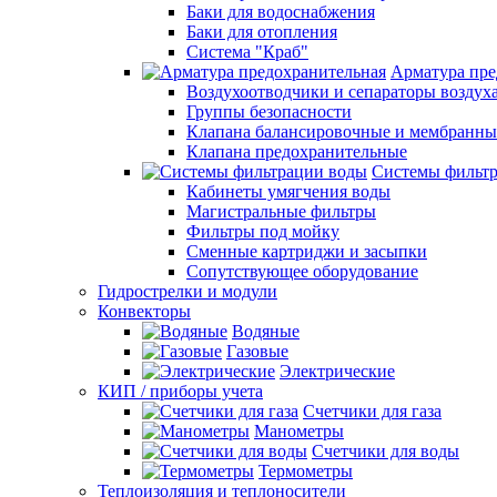
Баки для водоснабжения
Баки для отопления
Система "Краб"
Арматура пре
Воздухоотводчики и сепараторы воздух
Группы безопасности
Клапана балансировочные и мембранны
Клапана предохранительные
Системы фильт
Кабинеты умягчения воды
Магистральные фильтры
Фильтры под мойку
Сменные картриджи и засыпки
Сопутствующее оборудование
Гидрострелки и модули
Конвекторы
Водяные
Газовые
Электрические
КИП / приборы учета
Счетчики для газа
Манометры
Счетчики для воды
Термометры
Теплоизоляция и теплоносители