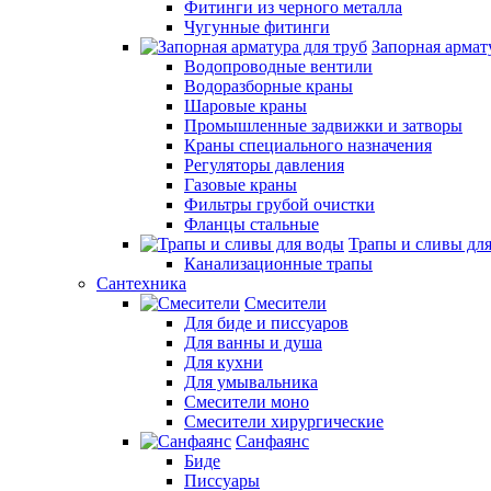
Фитинги из черного металла
Чугунные фитинги
Запорная армат
Водопроводные вентили
Водоразборные краны
Шаровые краны
Промышленные задвижки и затворы
Краны специального назначения
Регуляторы давления
Газовые краны
Фильтры грубой очистки
Фланцы стальные
Трапы и сливы дл
Канализационные трапы
Сантехника
Смесители
Для биде и писсуаров
Для ванны и душа
Для кухни
Для умывальника
Смесители моно
Смесители хирургические
Санфаянс
Биде
Писсуары