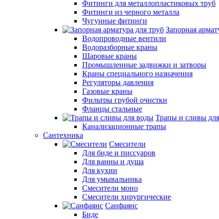
Фитинги для металлопластиковых труб
Фитинги из черного металла
Чугунные фитинги
Запорная армат
Водопроводные вентили
Водоразборные краны
Шаровые краны
Промышленные задвижки и затворы
Краны специального назначения
Регуляторы давления
Газовые краны
Фильтры грубой очистки
Фланцы стальные
Трапы и сливы дл
Канализационные трапы
Сантехника
Смесители
Для биде и писсуаров
Для ванны и душа
Для кухни
Для умывальника
Смесители моно
Смесители хирургические
Санфаянс
Биде