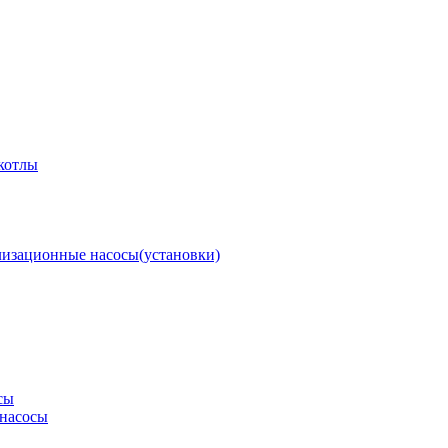
котлы
изационные насосы(установки)
сы
насосы