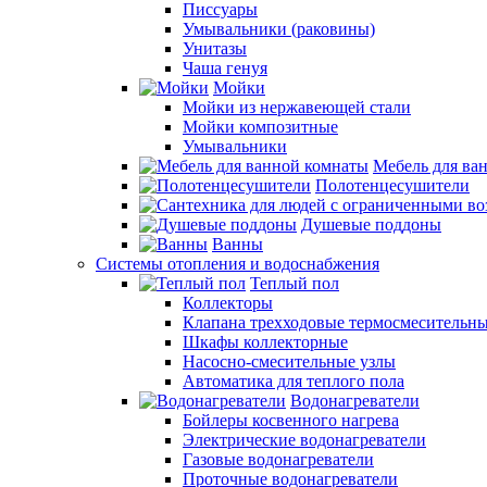
Писсуары
Умывальники (раковины)
Унитазы
Чаша генуя
Мойки
Мойки из нержавеющей стали
Мойки композитные
Умывальники
Мебель для ва
Полотенцесушители
Душевые поддоны
Ванны
Системы отопления и водоснабжения
Теплый пол
Коллекторы
Клапана трехходовые термосмесительн
Шкафы коллекторные
Насосно-смесительные узлы
Автоматика для теплого пола
Водонагреватели
Бойлеры косвенного нагрева
Электрические водонагреватели
Газовые водонагреватели
Проточные водонагреватели