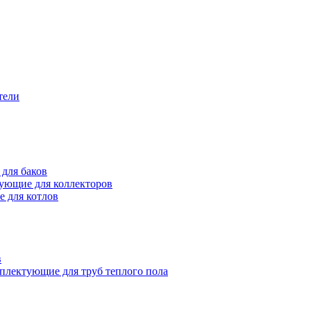
тели
для баков
ующие для коллекторов
 для котлов
в
плектующие для труб теплого пола