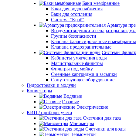
Баки мембранные
Баки для водоснабжения
Баки для отопления
Система "Краб"
Арматура пре
Воздухоотводчики и сепараторы воздух
Группы безопасности
Клапана балансировочные и мембранны
Клапана предохранительные
Системы фильт
Кабинеты умягчения воды
Магистральные фильтры
Фильтры под мойку
Сменные картриджи и засыпки
Сопутствующее оборудование
Гидрострелки и модули
Конвекторы
Водяные
Газовые
Электрические
КИП / приборы учета
Счетчики для газа
Манометры
Счетчики для воды
Термометры