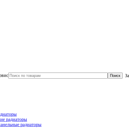
З
диаторы
ие радиаторы
панельные радиаторы