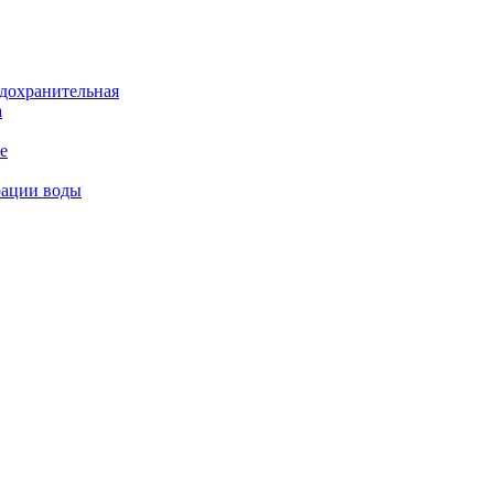
дохранительная
а
е
рации воды