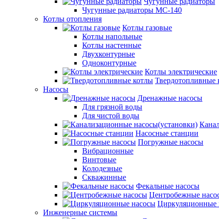
Чугунные радиаторы
Чугунные радиаторы МС-140
Котлы отопления
Котлы газовые
Котлы напольные
Котлы настенные
Двухконтурные
Одноконтурные
Котлы электрические
Твердотопливные 
Насосы
Дренажные насосы
Для грязной воды
Для чистой воды
Канал
Насосные станции
Погружные насосы
Вибрационные
Винтовые
Колодезные
Скважинные
Фекальные насосы
Центробежные насо
Циркуляционные 
Инженерные системы