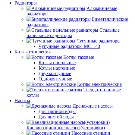
Радиаторы
Алюминиевые
радиаторы
Биметаллические
радиаторы
Стальные
панельные радиаторы
Чугунные радиаторы
Чугунные радиаторы МС-140
Котлы отопления
Котлы газовые
Котлы напольные
Котлы настенные
Двухконтурные
Одноконтурные
Котлы электрические
Твердотопливные
котлы
Насосы
Дренажные насосы
Для грязной воды
Для чистой воды
Канализационные насосы(установки)
Насосные станции