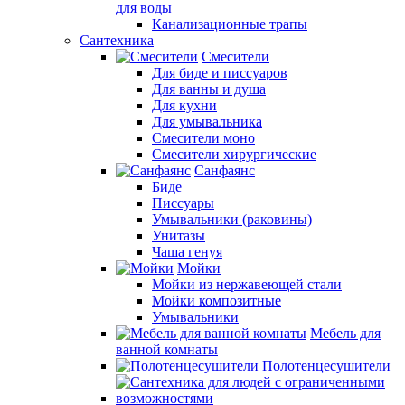
для воды
Канализационные трапы
Сантехника
Смесители
Для биде и писсуаров
Для ванны и душа
Для кухни
Для умывальника
Смесители моно
Смесители хирургические
Санфаянс
Биде
Писсуары
Умывальники (раковины)
Унитазы
Чаша генуя
Мойки
Мойки из нержавеющей стали
Мойки композитные
Умывальники
Мебель для
ванной комнаты
Полотенцесушители