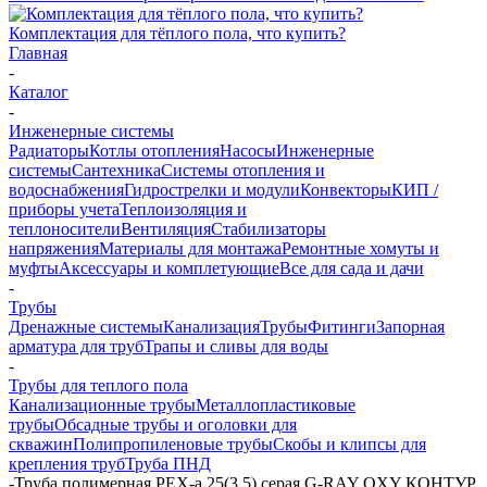
Комплектация для тёплого пола, что купить?
Главная
-
Каталог
-
Инженерные системы
Радиаторы
Котлы отопления
Насосы
Инженерные
системы
Сантехника
Системы отопления и
водоснабжения
Гидрострелки и модули
Конвекторы
КИП /
приборы учета
Теплоизоляция и
теплоносители
Вентиляция
Стабилизаторы
напряжения
Материалы для монтажа
Ремонтные хомуты и
муфты
Аксессуары и комплетующие
Все для сада и дачи
-
Трубы
Дренажные системы
Канализация
Трубы
Фитинги
Запорная
арматура для труб
Трапы и сливы для воды
-
Трубы для теплого пола
Канализационные трубы
Металлопластиковые
трубы
Обсадные трубы и оголовки для
скважин
Полипропиленовые трубы
Скобы и клипсы для
крепления труб
Труба ПНД
-
Труба полимерная PEX-a 25(3,5) серая G-RAY OXY КОНТУР