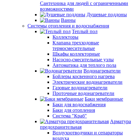
Сантехника для людей с ограниченными
возможностями
Душевые поддоны
Ванны
Системы отопления и водоснабжения
Теплый пол
Коллекторы
Клапана трехходовые
термосмесительные
Шкафы коллекторные
Насосно-смесительные узлы
Автоматика для теплого пола
Водонагреватели
Бойлеры косвенного нагрева
Электрические водонагреватели
Газовые водонагреватели
Проточные водонагреватели
Баки мембранные
Баки для водоснабжения
Баки для отопления
Система "Краб"
Арматура
предохранительная
Воздухоотводчики и сепараторы
воздуха