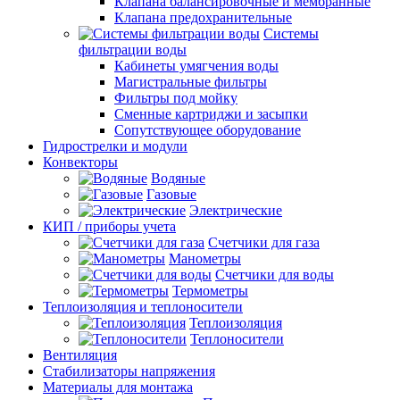
Клапана балансировочные и мембранные
Клапана предохранительные
Системы
фильтрации воды
Кабинеты умягчения воды
Магистральные фильтры
Фильтры под мойку
Сменные картриджи и засыпки
Сопутствующее оборудование
Гидрострелки и модули
Конвекторы
Водяные
Газовые
Электрические
КИП / приборы учета
Счетчики для газа
Манометры
Счетчики для воды
Термометры
Теплоизоляция и теплоносители
Теплоизоляция
Теплоносители
Вентиляция
Стабилизаторы напряжения
Материалы для монтажа