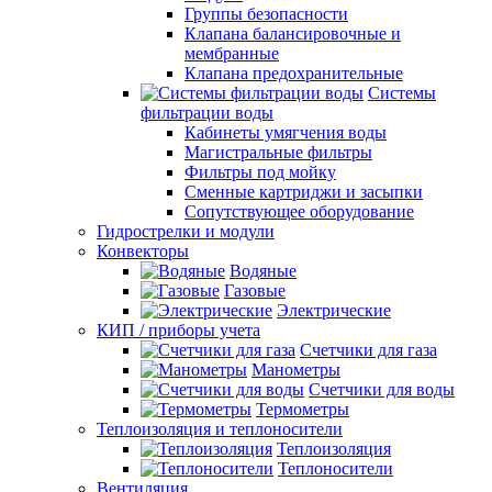
Группы безопасности
Клапана балансировочные и
мембранные
Клапана предохранительные
Системы
фильтрации воды
Кабинеты умягчения воды
Магистральные фильтры
Фильтры под мойку
Сменные картриджи и засыпки
Сопутствующее оборудование
Гидрострелки и модули
Конвекторы
Водяные
Газовые
Электрические
КИП / приборы учета
Счетчики для газа
Манометры
Счетчики для воды
Термометры
Теплоизоляция и теплоносители
Теплоизоляция
Теплоносители
Вентиляция