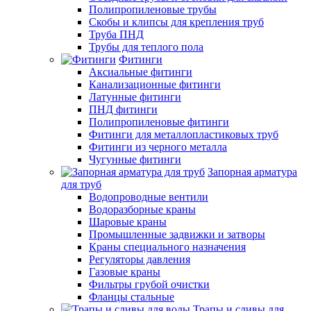
Полипропиленовые трубы
Скобы и клипсы для крепления труб
Труба ПНД
Трубы для теплого пола
Фитинги
Аксиальные фитинги
Канализационные фитинги
Латунные фитинги
ПНД фитинги
Полипропиленовые фитинги
Фитинги для металлопластиковых труб
Фитинги из черного металла
Чугунные фитинги
Запорная арматура
для труб
Водопроводные вентили
Водоразборные краны
Шаровые краны
Промышленные задвижки и затворы
Краны специального назначения
Регуляторы давления
Газовые краны
Фильтры грубой очистки
Фланцы стальные
Трапы и сливы для