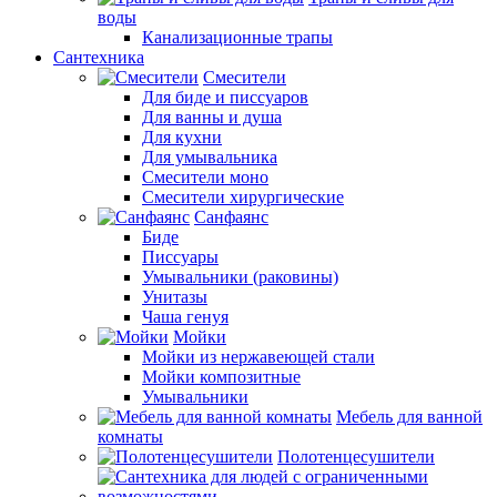
воды
Канализационные трапы
Сантехника
Смесители
Для биде и писсуаров
Для ванны и душа
Для кухни
Для умывальника
Смесители моно
Смесители хирургические
Санфаянс
Биде
Писсуары
Умывальники (раковины)
Унитазы
Чаша генуя
Мойки
Мойки из нержавеющей стали
Мойки композитные
Умывальники
Мебель для ванной
комнаты
Полотенцесушители