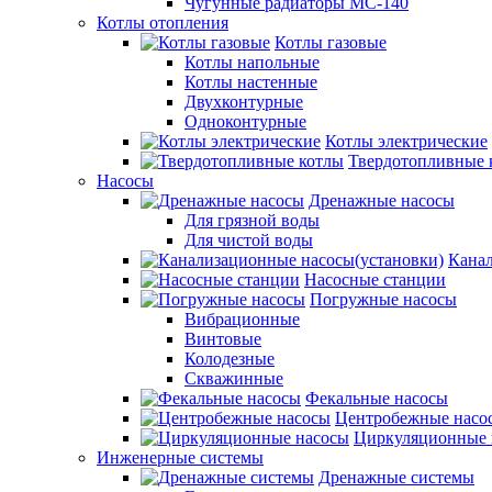
Чугунные радиаторы МС-140
Котлы отопления
Котлы газовые
Котлы напольные
Котлы настенные
Двухконтурные
Одноконтурные
Котлы электрические
Твердотопливные 
Насосы
Дренажные насосы
Для грязной воды
Для чистой воды
Канал
Насосные станции
Погружные насосы
Вибрационные
Винтовые
Колодезные
Скважинные
Фекальные насосы
Центробежные насо
Циркуляционные 
Инженерные системы
Дренажные системы