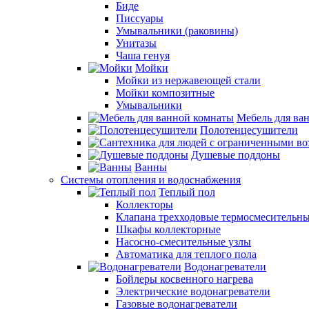
Биде
Писсуары
Умывальники (раковины)
Унитазы
Чаша генуя
Мойки
Мойки из нержавеющей стали
Мойки композитные
Умывальники
Мебель для ва
Полотенцесушители
Душевые поддоны
Ванны
Системы отопления и водоснабжения
Теплый пол
Коллекторы
Клапана трехходовые термосмесительн
Шкафы коллекторные
Насосно-смесительные узлы
Автоматика для теплого пола
Водонагреватели
Бойлеры косвенного нагрева
Электрические водонагреватели
Газовые водонагреватели