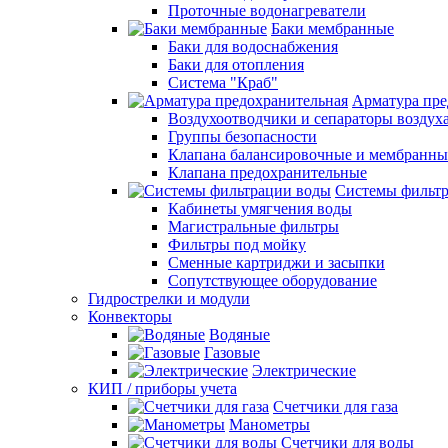
Проточные водонагреватели
Баки мембранные
Баки для водоснабжения
Баки для отопления
Система "Краб"
Арматура пре
Воздухоотводчики и сепараторы воздух
Группы безопасности
Клапана балансировочные и мембранны
Клапана предохранительные
Системы фильт
Кабинеты умягчения воды
Магистральные фильтры
Фильтры под мойку
Сменные картриджи и засыпки
Сопутствующее оборудование
Гидрострелки и модули
Конвекторы
Водяные
Газовые
Электрические
КИП / приборы учета
Счетчики для газа
Манометры
Счетчики для воды