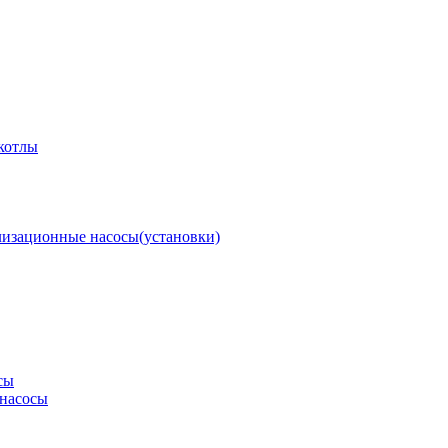
котлы
изационные насосы(установки)
сы
насосы