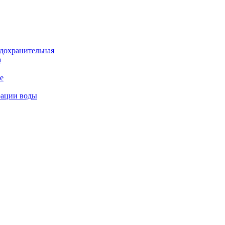
дохранительная
а
е
рации воды