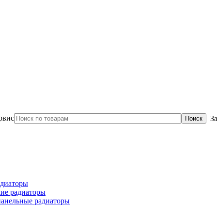
З
диаторы
ие радиаторы
панельные радиаторы