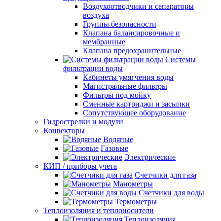
Воздухоотводчики и сепараторы
воздуха
Группы безопасности
Клапана балансировочные и
мембранные
Клапана предохранительные
Системы
фильтрации воды
Кабинеты умягчения воды
Магистральные фильтры
Фильтры под мойку
Сменные картриджи и засыпки
Сопутствующее оборудование
Гидрострелки и модули
Конвекторы
Водяные
Газовые
Электрические
КИП / приборы учета
Счетчики для газа
Манометры
Счетчики для воды
Термометры
Теплоизоляция и теплоносители
Теплоизоляция