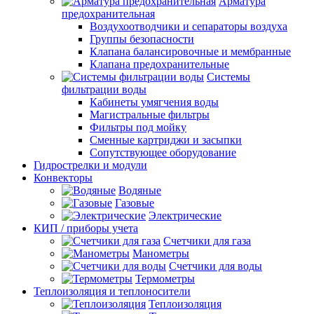
Арматура
предохранительная
Воздухоотводчики и сепараторы воздуха
Группы безопасности
Клапана балансировочные и мембранные
Клапана предохранительные
Системы
фильтрации воды
Кабинеты умягчения воды
Магистральные фильтры
Фильтры под мойку
Сменные картриджи и засыпки
Сопутствующее оборудование
Гидрострелки и модули
Конвекторы
Водяные
Газовые
Электрические
КИП / приборы учета
Счетчики для газа
Манометры
Счетчики для воды
Термометры
Теплоизоляция и теплоносители
Теплоизоляция