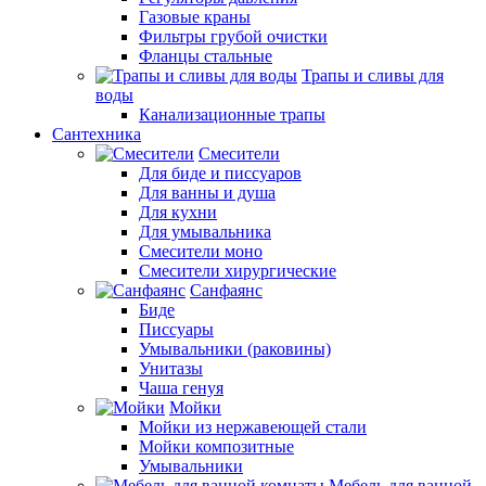
Газовые краны
Фильтры грубой очистки
Фланцы стальные
Трапы и сливы для
воды
Канализационные трапы
Сантехника
Смесители
Для биде и писсуаров
Для ванны и душа
Для кухни
Для умывальника
Смесители моно
Смесители хирургические
Санфаянс
Биде
Писсуары
Умывальники (раковины)
Унитазы
Чаша генуя
Мойки
Мойки из нержавеющей стали
Мойки композитные
Умывальники
Мебель для ванной