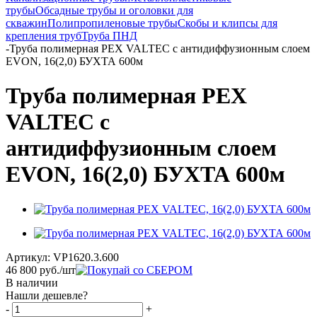
трубы
Обсадные трубы и оголовки для
скважин
Полипропиленовые трубы
Скобы и клипсы для
крепления труб
Труба ПНД
-
Труба полимерная PEX VALTEC с антидиффузионным слоем
EVON, 16(2,0) БУХТА 600м
Труба полимерная PEX
VALTEC с
антидиффузионным слоем
EVON, 16(2,0) БУХТА 600м
Артикул:
VP1620.3.600
46 800
руб.
/шт
В наличии
Нашли дешевле?
-
+