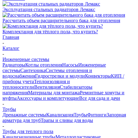
Эксплуатация стальных радиаторов Лемакс
Рассчитать объем расширительного бака для отопления
Комплектация для тёплого пола, что купить?
Главная
-
Каталог
-
Инженерные системы
Радиаторы
Котлы отопления
Насосы
Инженерные
системы
Сантехника
Системы отопления и
водоснабжения
Гидрострелки и модули
Конвекторы
КИП /
приборы учета
Теплоизоляция и
теплоносители
Вентиляция
Стабилизаторы
напряжения
Материалы для монтажа
Ремонтные хомуты и
муфты
Аксессуары и комплетующие
Все для сада и дачи
-
Трубы
Дренажные системы
Канализация
Трубы
Фитинги
Запорная
арматура для труб
Трапы и сливы для воды
-
Трубы для теплого пола
Канализационные трубы
Металлопластиковые