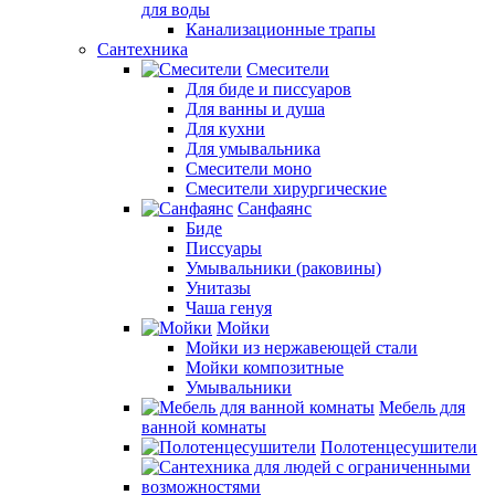
для воды
Канализационные трапы
Сантехника
Смесители
Для биде и писсуаров
Для ванны и душа
Для кухни
Для умывальника
Смесители моно
Смесители хирургические
Санфаянс
Биде
Писсуары
Умывальники (раковины)
Унитазы
Чаша генуя
Мойки
Мойки из нержавеющей стали
Мойки композитные
Умывальники
Мебель для
ванной комнаты
Полотенцесушители