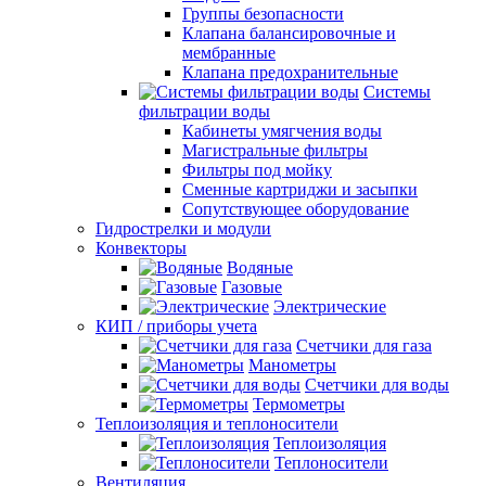
Группы безопасности
Клапана балансировочные и
мембранные
Клапана предохранительные
Системы
фильтрации воды
Кабинеты умягчения воды
Магистральные фильтры
Фильтры под мойку
Сменные картриджи и засыпки
Сопутствующее оборудование
Гидрострелки и модули
Конвекторы
Водяные
Газовые
Электрические
КИП / приборы учета
Счетчики для газа
Манометры
Счетчики для воды
Термометры
Теплоизоляция и теплоносители
Теплоизоляция
Теплоносители
Вентиляция