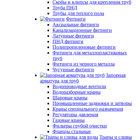
Скобы и клипсы для крепления труб
Труба ПНД
Трубы для теплого пола
Фитинги
Аксиальные фитинги
Канализационные фитинги
Латунные фитинги
ПНД фитинги
Полипропиленовые фитинги
Фитинги для металлопластиковых
труб
Фитинги из черного металла
Чугунные фитинги
Запорная
арматура для труб
Водопроводные вентили
Водоразборные краны
Шаровые краны
Промышленные задвижки и затворы
Краны специального назначения
Регуляторы давления
Газовые краны
Фильтры грубой очистки
Фланцы стальные
Трапы и сливы