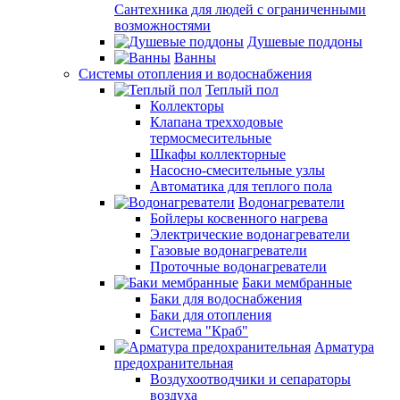
Сантехника для людей с ограниченными
возможностями
Душевые поддоны
Ванны
Системы отопления и водоснабжения
Теплый пол
Коллекторы
Клапана трехходовые
термосмесительные
Шкафы коллекторные
Насосно-смесительные узлы
Автоматика для теплого пола
Водонагреватели
Бойлеры косвенного нагрева
Электрические водонагреватели
Газовые водонагреватели
Проточные водонагреватели
Баки мембранные
Баки для водоснабжения
Баки для отопления
Система "Краб"
Арматура
предохранительная
Воздухоотводчики и сепараторы
воздуха