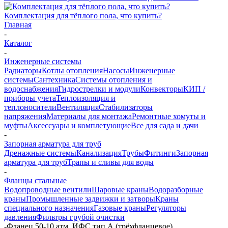
Комплектация для тёплого пола, что купить?
Главная
-
Каталог
-
Инженерные системы
Радиаторы
Котлы отопления
Насосы
Инженерные
системы
Сантехника
Системы отопления и
водоснабжения
Гидрострелки и модули
Конвекторы
КИП /
приборы учета
Теплоизоляция и
теплоносители
Вентиляция
Стабилизаторы
напряжения
Материалы для монтажа
Ремонтные хомуты и
муфты
Аксессуары и комплетующие
Все для сада и дачи
-
Запорная арматура для труб
Дренажные системы
Канализация
Трубы
Фитинги
Запорная
арматура для труб
Трапы и сливы для воды
-
Фланцы стальные
Водопроводные вентили
Шаровые краны
Водоразборные
краны
Промышленные задвижки и затворы
Краны
специального назначения
Газовые краны
Регуляторы
давления
Фильтры грубой очистки
-
Фланец 50-10 атм. ИФС тип А (трёхфланцевое)