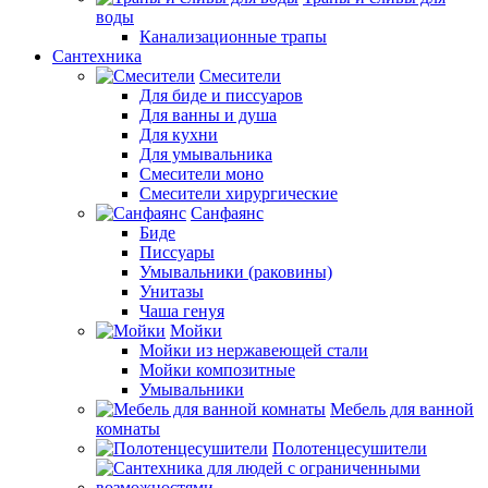
воды
Канализационные трапы
Сантехника
Смесители
Для биде и писсуаров
Для ванны и душа
Для кухни
Для умывальника
Смесители моно
Смесители хирургические
Санфаянс
Биде
Писсуары
Умывальники (раковины)
Унитазы
Чаша генуя
Мойки
Мойки из нержавеющей стали
Мойки композитные
Умывальники
Мебель для ванной
комнаты
Полотенцесушители