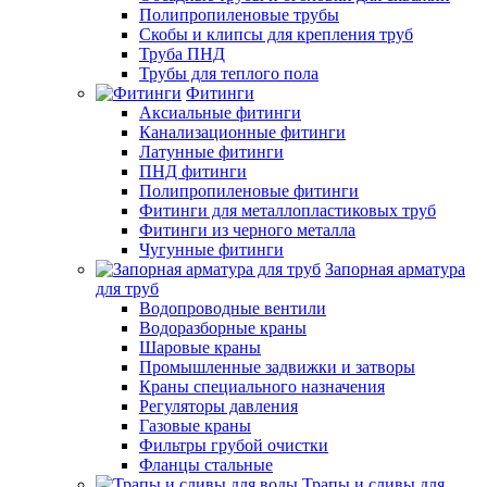
Полипропиленовые трубы
Скобы и клипсы для крепления труб
Труба ПНД
Трубы для теплого пола
Фитинги
Аксиальные фитинги
Канализационные фитинги
Латунные фитинги
ПНД фитинги
Полипропиленовые фитинги
Фитинги для металлопластиковых труб
Фитинги из черного металла
Чугунные фитинги
Запорная арматура
для труб
Водопроводные вентили
Водоразборные краны
Шаровые краны
Промышленные задвижки и затворы
Краны специального назначения
Регуляторы давления
Газовые краны
Фильтры грубой очистки
Фланцы стальные
Трапы и сливы для