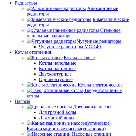
Радиаторы
Алюминиевые
радиаторы
Биметаллические
радиаторы
Стальные
панельные радиаторы
Чугунные радиаторы
Чугунные радиаторы МС-140
Котлы отопления
Котлы газовые
Котлы напольные
Котлы настенные
Двухконтурные
Одноконтурные
Котлы электрические
Твердотопливные
котлы
Насосы
Дренажные насосы
Для грязной воды
Для чистой воды
Канализационные насосы(установки)
Насосные станции