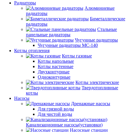
Радиаторы
Алюминиевые
радиаторы
Биметаллические
радиаторы
Стальные
панельные радиаторы
Чугунные радиаторы
Чугунные радиаторы МС-140
Котлы отопления
Котлы газовые
Котлы напольные
Котлы настенные
Двухконтурные
Одноконтурные
Котлы электрические
Твердотопливные
котлы
Насосы
Дренажные насосы
Для грязной воды
Для чистой воды
Канализационные насосы(установки)
Насосные станции