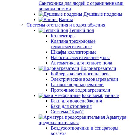
Сантехника для людей с ограниченными
возможностями
Душевые поддоны
Ванны
Системы отопления и водоснабжения
Теплый пол
Коллекторы
Клапана трехходовые
термосмесительные
Шкафы коллекторные
Насосно-смесительные узлы
Автоматика для теплого пола
Водонагреватели
Бойлеры косвенного нагрева
Электрические водонагреватели
Газовые водонагреватели
Проточные водонагреватели
Баки мембранные
Баки для водоснабжения
Баки для отопления
Система "Краб"
Арматура
предохранительная
Воздухоотводчики и сепараторы
воздуха