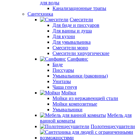
для воды
Канализационные трапы
Сантехника
Смесители
Для биде и писсуаров
Для ванны и душа
Для кухни
Для умывальника
Смесители моно
Смесители хирургические
Санфаянс
Биде
Писсуары
Умывальники (раковины)
Унитазы
Чаша генуя
Мойки
Мойки из нержавеющей стали
Мойки композитные
Умывальники
Мебель для
ванной комнаты
Полотенцесушители