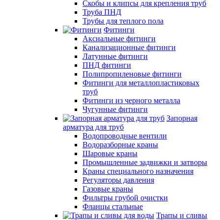
Скобы и клипсы для крепления труб
Труба ПНД
Трубы для теплого пола
Фитинги
Аксиальные фитинги
Канализационные фитинги
Латунные фитинги
ПНД фитинги
Полипропиленовые фитинги
Фитинги для металлопластиковых
труб
Фитинги из черного металла
Чугунные фитинги
Запорная
арматура для труб
Водопроводные вентили
Водоразборные краны
Шаровые краны
Промышленные задвижки и затворы
Краны специального назначения
Регуляторы давления
Газовые краны
Фильтры грубой очистки
Фланцы стальные
Трапы и сливы