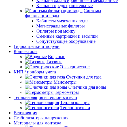
Клапана балансировочные и мембранные
Клапана предохранительные
Системы
фильтрации воды
Кабинеты умягчения воды
Магистральные фильтры
Фильтры под мойку
Сменные картриджи и засыпки
Сопутствующее оборудование
Гидрострелки и модули
Конвекторы
Водяные
Газовые
Электрические
КИП / приборы учета
Счетчики для газа
Манометры
Счетчики для воды
Термометры
Теплоизоляция и теплоносители
Теплоизоляция
Теплоносители
Вентиляция
Стабилизаторы напряжения
Материалы для монтажа