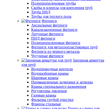
Полипропиленовые трубы
Скобы и клипсы для крепления труб
Труба ПНД
Трубы для теплого пола
Фитинги
Аксиальные фитинги
Канализационные фитинги
Латунные фитинги
ПНД фитинги
Полипропиленовые фитинги
Фитинги для металлопластиковых труб
Фитинги из черного металла
Чугунные фитинги
Запорная арматура
для труб
Водопроводные вентили
Водоразборные краны
Шаровые краны
Промышленные задвижки и затворы
Краны специального назначения
Регуляторы давления
Газовые краны
Фильтры грубой очистки
Фланцы стальные
Трапы и сливы для