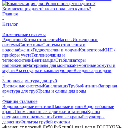
Комплектация для тёплого пола, что купить?
Главная
-
Каталог
-
Инженерные системы
Радиаторы
Котлы отопления
Насосы
Инженерные
системы
Сантехника
Системы отопления и
водоснабжения
Гидрострелки и модули
Конвекторы
КИП /
приборы учета
Теплоизоляция и
теплоносители
Вентиляция
Стабилизаторы
напряжения
Материалы для монтажа
Ремонтные хомуты и
муфты
Аксессуары и комплетующие
Все для сада и дачи
-
Запорная арматура для труб
Дренажные системы
Канализация
Трубы
Фитинги
Запорная
арматура для труб
Трапы и сливы для воды
-
Фланцы стальные
Водопроводные вентили
Шаровые краны
Водоразборные
краны
Промышленные задвижки и затворы
Краны
специального назначения
Газовые краны
Регуляторы
давления
Фильтры грубой очистки
-
Фланец ст плоский Ду50 Ру6 тип01 ряд1 исп.в ГОСТ33259-