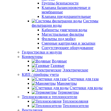
Группы безопасности
Клапана балансировочные и
мембранные
Клапана предохранительные
Системы
фильтрации воды
Кабинеты умягчения воды
Магистральные фильтры
Фильтры под мойку
Сменные картриджи и засыпки
Сопутствующее оборудование
Гидрострелки и модули
Конвекторы
Водяные
Газовые
Электрические
КИП / приборы учета
Счетчики для газа
Манометры
Счетчики для воды
Термометры
Теплоизоляция и теплоносители
Теплоизоляция
Теплоносители
Вентиляция