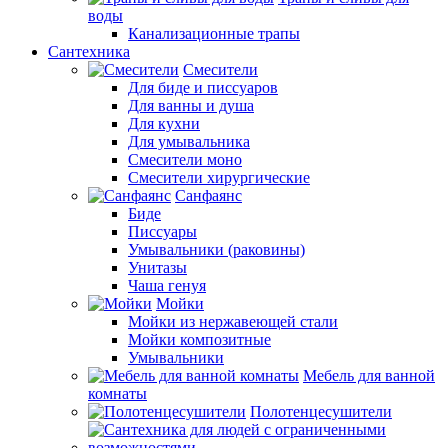
воды
Канализационные трапы
Сантехника
Смесители
Для биде и писсуаров
Для ванны и душа
Для кухни
Для умывальника
Смесители моно
Смесители хирургические
Санфаянс
Биде
Писсуары
Умывальники (раковины)
Унитазы
Чаша генуя
Мойки
Мойки из нержавеющей стали
Мойки композитные
Умывальники
Мебель для ванной
комнаты
Полотенцесушители