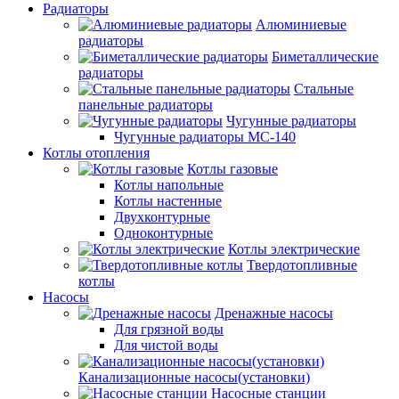
Радиаторы
Алюминиевые
радиаторы
Биметаллические
радиаторы
Стальные
панельные радиаторы
Чугунные радиаторы
Чугунные радиаторы МС-140
Котлы отопления
Котлы газовые
Котлы напольные
Котлы настенные
Двухконтурные
Одноконтурные
Котлы электрические
Твердотопливные
котлы
Насосы
Дренажные насосы
Для грязной воды
Для чистой воды
Канализационные насосы(установки)
Насосные станции