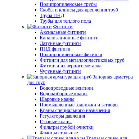
Полипропиленовые трубы
Скобы и клипсы для крепления труб
Труба ПНД
Трубы для теплого пола
Фитинги
Аксиальные фитинги
Канализационные фитинги
Латунные фитинги
ПНД фитинги
Полипропиленовые фитинги
Фитинги для металлопластиковых труб
Фитинги из черного металла
Чугунные фитинги
Запорная арматура
для труб
Водопроводные вентили
Водоразборные краны
Шаровые краны
Промышленные задвижки и затворы
Краны специального назначения
Регуляторы давления
Газовые краны
Фильтры грубой очистки
Фланцы стальные
Трапы и сливы для