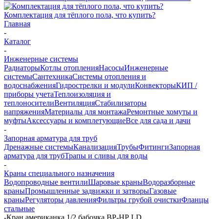
Комплектация для тёплого пола, что купить?
Главная
-
Каталог
-
Инженерные системы
Радиаторы
Котлы отопления
Насосы
Инженерные
системы
Сантехника
Системы отопления и
водоснабжения
Гидрострелки и модули
Конвекторы
КИП /
приборы учета
Теплоизоляция и
теплоносители
Вентиляция
Стабилизаторы
напряжения
Материалы для монтажа
Ремонтные хомуты и
муфты
Аксессуары и комплетующие
Все для сада и дачи
-
Запорная арматура для труб
Дренажные системы
Канализация
Трубы
Фитинги
Запорная
арматура для труб
Трапы и сливы для воды
-
Краны специального назначения
Водопроводные вентили
Шаровые краны
Водоразборные
краны
Промышленные задвижки и затворы
Газовые
краны
Регуляторы давления
Фильтры грубой очистки
Фланцы
стальные
-
Кран американка 1/2 бабочка ВР-НР LD