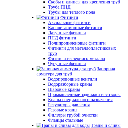
Скобы и клипсы для крепления труб
Труба ПНД
Трубы для теплого пола
Фитинги
Аксиальные фитинги
Канализационные фитинги
Латунные фитинги
ПНД фитинги
Полипропиленовые фитинги
Фитинги для металлопластиковых
труб
Фитинги из черного металла
Чугунные фитинги
Запорная
арматура для труб
Водопроводные вентили
Водоразборные краны
Шаровые краны
Промышленные задвижки и затворы
Краны специального назначения
Регуляторы давления
Газовые краны
Фильтры грубой очистки
Фланцы стальные
Трапы и сливы