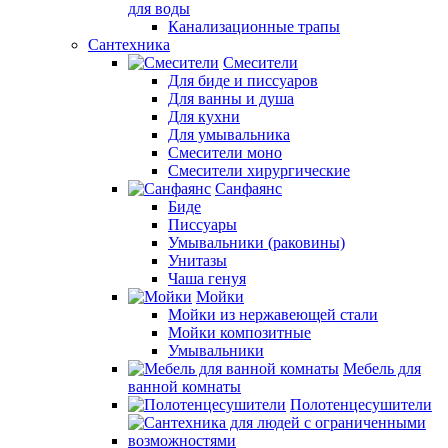
для воды
Канализационные трапы
Сантехника
Смесители
Для биде и писсуаров
Для ванны и душа
Для кухни
Для умывальника
Смесители моно
Смесители хирургические
Санфаянс
Биде
Писсуары
Умывальники (раковины)
Унитазы
Чаша генуя
Мойки
Мойки из нержавеющей стали
Мойки композитные
Умывальники
Мебель для
ванной комнаты
Полотенцесушители