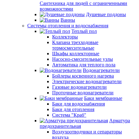
Сантехника для людей с ограниченными
возможностями
Душевые поддоны
Ванны
Системы отопления и водоснабжения
Теплый пол
Коллекторы
Клапана трехходовые
термосмесительные
Шкафы коллекторные
Насосно-смесительные узлы
Автоматика для теплого пола
Водонагреватели
Бойлеры косвенного нагрева
Электрические водонагреватели
Газовые водонагреватели
Проточные водонагреватели
Баки мембранные
Баки для водоснабжения
Баки для отопления
Система "Краб"
Арматура
предохранительная
Воздухоотводчики и сепараторы
воздуха