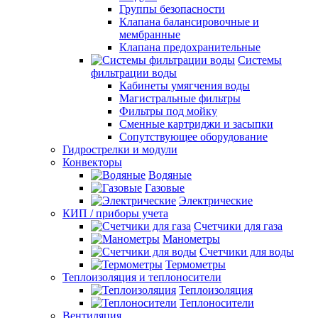
Группы безопасности
Клапана балансировочные и
мембранные
Клапана предохранительные
Системы
фильтрации воды
Кабинеты умягчения воды
Магистральные фильтры
Фильтры под мойку
Сменные картриджи и засыпки
Сопутствующее оборудование
Гидрострелки и модули
Конвекторы
Водяные
Газовые
Электрические
КИП / приборы учета
Счетчики для газа
Манометры
Счетчики для воды
Термометры
Теплоизоляция и теплоносители
Теплоизоляция
Теплоносители
Вентиляция