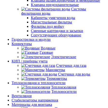
Клапана балансировочные и мембранные
Клапана предохранительные
Системы
фильтрации воды
Кабинеты умягчения воды
Магистральные фильтры
Фильтры под мойку
Сменные картриджи и засыпки
Сопутствующее оборудование
Гидрострелки и модули
Конвекторы
Водяные
Газовые
Электрические
КИП / приборы учета
Счетчики для газа
Манометры
Счетчики для воды
Термометры
Теплоизоляция и теплоносители
Теплоизоляция
Теплоносители
Вентиляция
Стабилизаторы напряжения
Материалы для монтажа