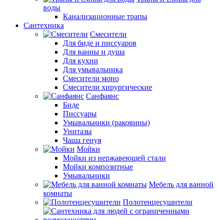
воды
Канализационные трапы
Сантехника
Смесители
Для биде и писсуаров
Для ванны и душа
Для кухни
Для умывальника
Смесители моно
Смесители хирургические
Санфаянс
Биде
Писсуары
Умывальники (раковины)
Унитазы
Чаша генуя
Мойки
Мойки из нержавеющей стали
Мойки композитные
Умывальники
Мебель для ванной
комнаты
Полотенцесушители