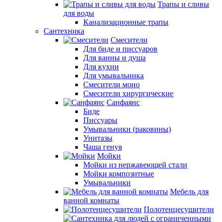
Трапы и сливы
для воды
Канализационные трапы
Сантехника
Смесители
Для биде и писсуаров
Для ванны и душа
Для кухни
Для умывальника
Смесители моно
Смесители хирургические
Санфаянс
Биде
Писсуары
Умывальники (раковины)
Унитазы
Чаша генуя
Мойки
Мойки из нержавеющей стали
Мойки композитные
Умывальники
Мебель для
ванной комнаты
Полотенцесушители