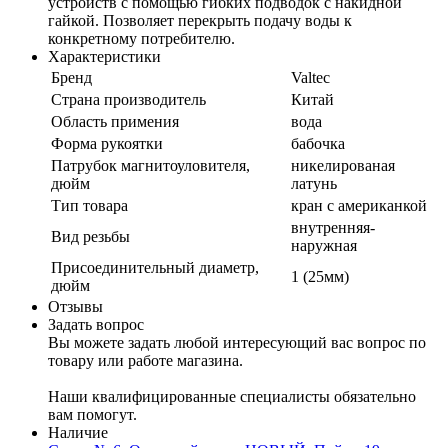
устройств с помощью гибких подводок с накидной
гайкой. Позволяет перекрыть подачу воды к
конкретному потребителю.
Характеристики
Бренд
Valtec
Страна производитель
Китай
Область примения
вода
Форма рукоятки
бабочка
Патрубок магнитоуловителя,
никелированая
дюйм
латунь
Тип товара
кран с американкой
внутренняя-
Вид резьбы
наружная
Присоединительный диаметр,
1 (25мм)
дюйм
Отзывы
Задать вопрос
Вы можете задать любой интересующий вас вопрос по
товару или работе магазина.
Наши квалифицированные специалисты обязательно
вам помогут.
Наличие