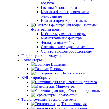
воздуха
Группы безопасности
Клапана балансировочные и
мембранные
Клапана предохранительные
Системы
фильтрации воды
Кабинеты умягчения воды
Магистральные фильтры
Фильтры под мойку
Сменные картриджи и засыпки
Сопутствующее оборудование
Гидрострелки и модули
Конвекторы
Водяные
Газовые
Электрические
КИП / приборы учета
Счетчики для газа
Манометры
Счетчики для воды
Термометры
Теплоизоляция и теплоносители
Теплоизоляция
Теплоносители