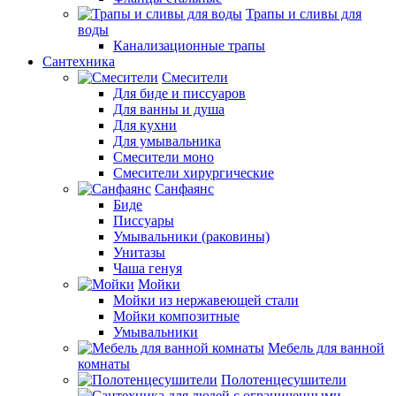
Трапы и сливы для
воды
Канализационные трапы
Сантехника
Смесители
Для биде и писсуаров
Для ванны и душа
Для кухни
Для умывальника
Смесители моно
Смесители хирургические
Санфаянс
Биде
Писсуары
Умывальники (раковины)
Унитазы
Чаша генуя
Мойки
Мойки из нержавеющей стали
Мойки композитные
Умывальники
Мебель для ванной
комнаты
Полотенцесушители