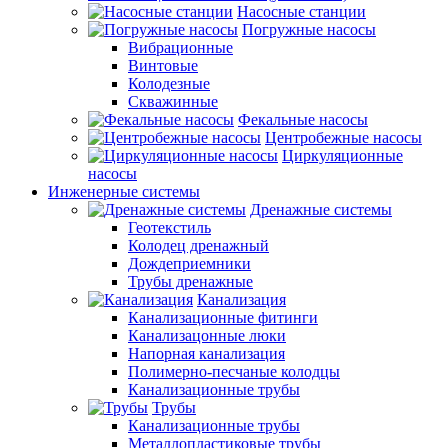
Насосные станции
Погружные насосы
Вибрационные
Винтовые
Колодезные
Скважинные
Фекальные насосы
Центробежные насосы
Циркуляционные
насосы
Инженерные системы
Дренажные системы
Геотекстиль
Колодец дренажный
Дождеприемники
Трубы дренажные
Канализация
Канализационные фитинги
Канализацонные люки
Напорная канализация
Полимерно-песчаные колодцы
Канализационные трубы
Трубы
Канализационные трубы
Металлопластиковые трубы