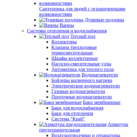
Сантехника для людей с ограниченными
возможностями
Душевые поддоны
Ванны
Системы отопления и водоснабжения
Теплый пол
Коллекторы
Клапана трехходовые
термосмесительные
Шкафы коллекторные
Насосно-смесительные узлы
Автоматика для теплого пола
Водонагреватели
Бойлеры косвенного нагрева
Электрические водонагреватели
Газовые водонагреватели
Проточные водонагреватели
Баки мембранные
Баки для водоснабжения
Баки для отопления
Система "Краб"
Арматура
предохранительная
Воздухоотводчики и сепараторы