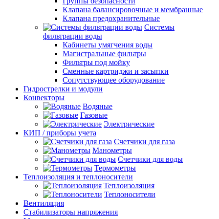
Группы безопасности
Клапана балансировочные и мембранные
Клапана предохранительные
Системы
фильтрации воды
Кабинеты умягчения воды
Магистральные фильтры
Фильтры под мойку
Сменные картриджи и засыпки
Сопутствующее оборудование
Гидрострелки и модули
Конвекторы
Водяные
Газовые
Электрические
КИП / приборы учета
Счетчики для газа
Манометры
Счетчики для воды
Термометры
Теплоизоляция и теплоносители
Теплоизоляция
Теплоносители
Вентиляция
Стабилизаторы напряжения