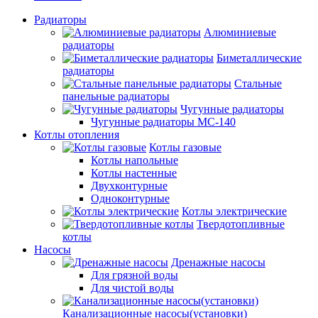
Радиаторы
Алюминиевые
радиаторы
Биметаллические
радиаторы
Стальные
панельные радиаторы
Чугунные радиаторы
Чугунные радиаторы МС-140
Котлы отопления
Котлы газовые
Котлы напольные
Котлы настенные
Двухконтурные
Одноконтурные
Котлы электрические
Твердотопливные
котлы
Насосы
Дренажные насосы
Для грязной воды
Для чистой воды
Канализационные насосы(установки)