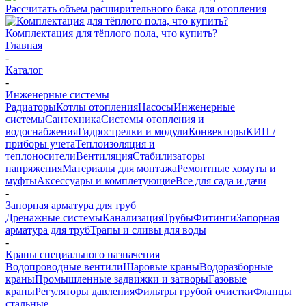
Рассчитать объем расширительного бака для отопления
Комплектация для тёплого пола, что купить?
Главная
-
Каталог
-
Инженерные системы
Радиаторы
Котлы отопления
Насосы
Инженерные
системы
Сантехника
Системы отопления и
водоснабжения
Гидрострелки и модули
Конвекторы
КИП /
приборы учета
Теплоизоляция и
теплоносители
Вентиляция
Стабилизаторы
напряжения
Материалы для монтажа
Ремонтные хомуты и
муфты
Аксессуары и комплетующие
Все для сада и дачи
-
Запорная арматура для труб
Дренажные системы
Канализация
Трубы
Фитинги
Запорная
арматура для труб
Трапы и сливы для воды
-
Краны специального назначения
Водопроводные вентили
Шаровые краны
Водоразборные
краны
Промышленные задвижки и затворы
Газовые
краны
Регуляторы давления
Фильтры грубой очистки
Фланцы
стальные