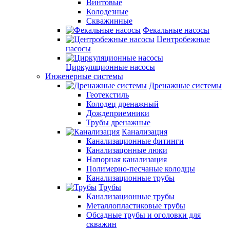
Винтовые
Колодезные
Скважинные
Фекальные насосы
Центробежные
насосы
Циркуляционные насосы
Инженерные системы
Дренажные системы
Геотекстиль
Колодец дренажный
Дождеприемники
Трубы дренажные
Канализация
Канализационные фитинги
Канализацонные люки
Напорная канализация
Полимерно-песчаные колодцы
Канализационные трубы
Трубы
Канализационные трубы
Металлопластиковые трубы
Обсадные трубы и оголовки для
скважин