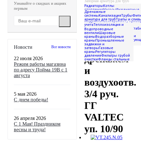
Запорная арматура для труб
Узнавайте о скидках и акциях
Радиаторы
Котлы
-
первым
отопления
Насосы
Инженерные
Дренажные
Краны специального
системы
Сантехника
Системы от
системы
Канализация
Трубы
Фити
водоснабжения
Гидрострелки и
назначения
арматура для труб
Трапы и слив
модули
Конвекторы
КИП / приб
-
Кран с дренажем и
учета
Теплоизоляция и
теплоносители
Вентиляция
Стаб
Водопроводные
воздухоотв. 3/4 руч. ГГ
напряжения
Материалы для
вентили
Шаровые
VALTEC уп. 10/90
монтажа
Ремонтные хомуты и
краны
Водоразборные
муфты
Аксессуары и комплетую
краны
Промышленные
сада и дачи
Кран с
задвижки и
Новости
Все новости
затворы
Газовые
краны
Регуляторы
дренажем
давления
Фильтры грубой
22 июля 2026
очистки
Фланцы стальные
Режим работы магазина
и
по адресу Пойма 19В с 1
августа
воздухоотв.
3/4 руч.
5 мая 2026
С днем победы!
ГГ
VALTEC
26 апреля 2026
С 1 Мая! Праздником
уп. 10/90
весны и труда!