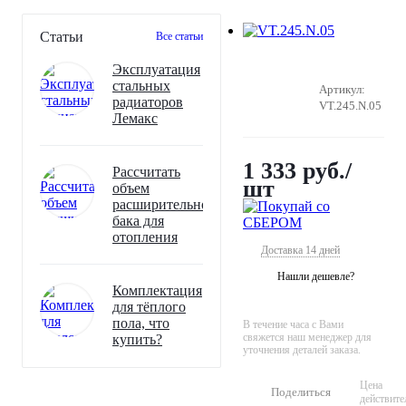
Статьи
Все статьи
Эксплуатация
стальных
Артикул:
радиаторов
VT.245.N.05
Лемакс
1 333
руб.
/
Рассчитать
шт
объем
расширительного
бака для
отопления
Доставка 14 дней
Нашли дешевле?
Комплектация
для тёплого
пола, что
В течение часа с Вами
свяжется наш менеджер для
купить?
уточнения деталей заказа.
Цена
Поделиться
действите