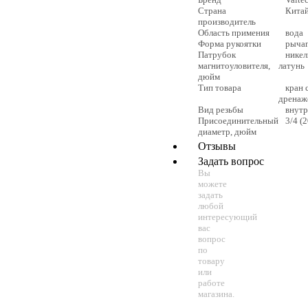
Страна
Кита
производитель
Область примения
вода
Форма рукоятки
рыча
Патрубок
никел
магнитоуловителя,
латунь
дюйм
Тип товара
кран 
дренаж
Вид резьбы
внутр
Присоединительный
3/4 (
диаметр, дюйм
Отзывы
Задать вопрос
Вы
можете
задать
любой
интересующий
вас
вопрос
по
товару
или
работе
магазина.