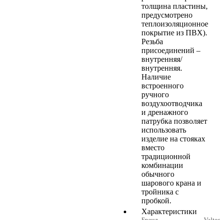
толщина пластины,
предусмотрено
теплоизоляционное
покрытие из ПВХ).
Резьба
присоединений –
внутренняя/
внутренняя.
Наличие
встроенного
ручного
воздухоотводчика
и дренажного
патрубка позволяет
использовать
изделие на стояках
вместо
традиционной
комбинации
обычного
шарового крана и
тройника с
пробкой.
Характеристики
Бренд
Valte