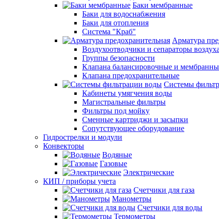
Баки мембранные
Баки для водоснабжения
Баки для отопления
Система "Краб"
Арматура пре
Воздухоотводчики и сепараторы воздух
Группы безопасности
Клапана балансировочные и мембранны
Клапана предохранительные
Системы фильт
Кабинеты умягчения воды
Магистральные фильтры
Фильтры под мойку
Сменные картриджи и засыпки
Сопутствующее оборудование
Гидрострелки и модули
Конвекторы
Водяные
Газовые
Электрические
КИП / приборы учета
Счетчики для газа
Манометры
Счетчики для воды
Термометры