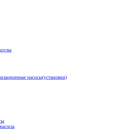
котлы
изационные насосы(установки)
сы
насосы