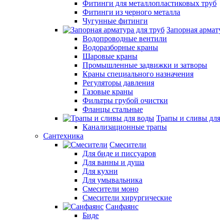
Фитинги для металлопластиковых труб
Фитинги из черного металла
Чугунные фитинги
Запорная армат
Водопроводные вентили
Водоразборные краны
Шаровые краны
Промышленные задвижки и затворы
Краны специального назначения
Регуляторы давления
Газовые краны
Фильтры грубой очистки
Фланцы стальные
Трапы и сливы дл
Канализационные трапы
Сантехника
Смесители
Для биде и писсуаров
Для ванны и душа
Для кухни
Для умывальника
Смесители моно
Смесители хирургические
Санфаянс
Биде