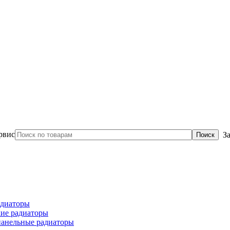
З
диаторы
ие радиаторы
панельные радиаторы