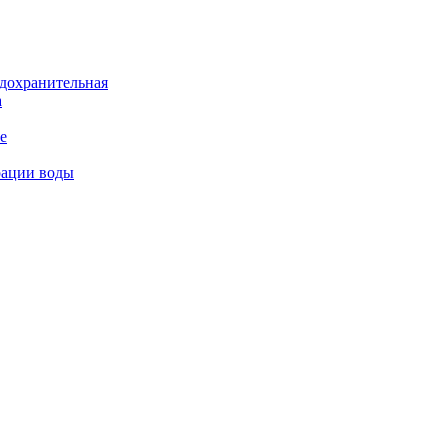
дохранительная
а
е
рации воды