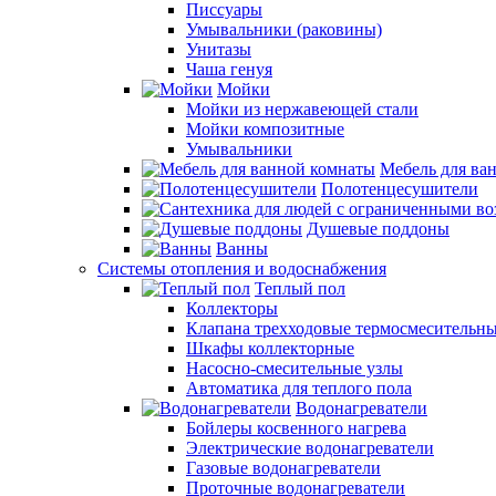
Писсуары
Умывальники (раковины)
Унитазы
Чаша генуя
Мойки
Мойки из нержавеющей стали
Мойки композитные
Умывальники
Мебель для ва
Полотенцесушители
Душевые поддоны
Ванны
Системы отопления и водоснабжения
Теплый пол
Коллекторы
Клапана трехходовые термосмесительн
Шкафы коллекторные
Насосно-смесительные узлы
Автоматика для теплого пола
Водонагреватели
Бойлеры косвенного нагрева
Электрические водонагреватели
Газовые водонагреватели
Проточные водонагреватели