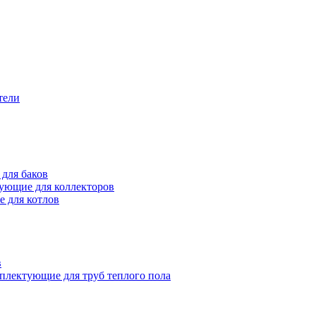
тели
для баков
ующие для коллекторов
 для котлов
в
плектующие для труб теплого пола