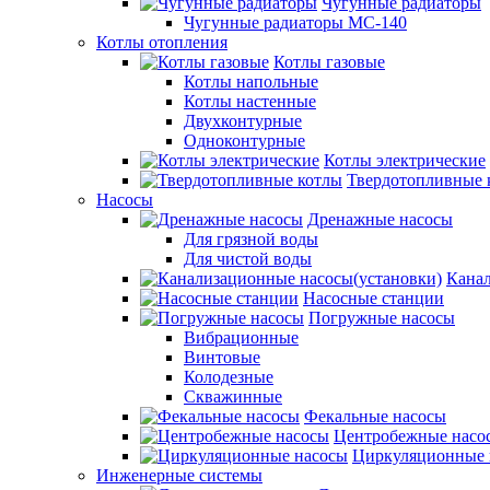
Чугунные радиаторы
Чугунные радиаторы МС-140
Котлы отопления
Котлы газовые
Котлы напольные
Котлы настенные
Двухконтурные
Одноконтурные
Котлы электрические
Твердотопливные 
Насосы
Дренажные насосы
Для грязной воды
Для чистой воды
Канал
Насосные станции
Погружные насосы
Вибрационные
Винтовые
Колодезные
Скважинные
Фекальные насосы
Центробежные насо
Циркуляционные 
Инженерные системы