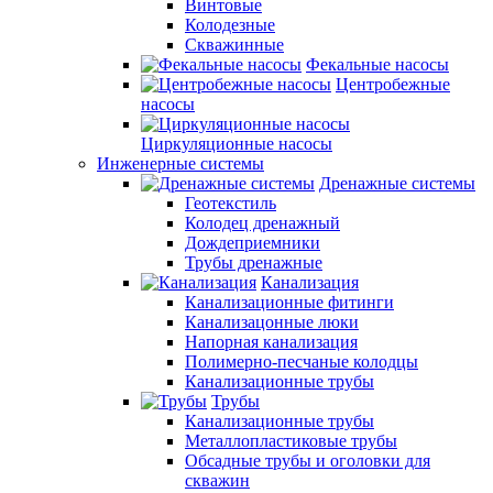
Винтовые
Колодезные
Скважинные
Фекальные насосы
Центробежные
насосы
Циркуляционные насосы
Инженерные системы
Дренажные системы
Геотекстиль
Колодец дренажный
Дождеприемники
Трубы дренажные
Канализация
Канализационные фитинги
Канализацонные люки
Напорная канализация
Полимерно-песчаные колодцы
Канализационные трубы
Трубы
Канализационные трубы
Металлопластиковые трубы
Обсадные трубы и оголовки для
скважин