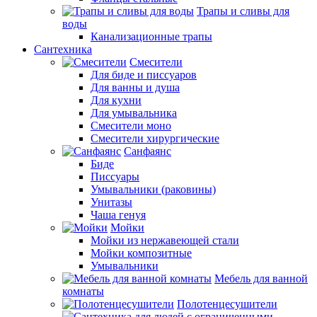
Трапы и сливы для
воды
Канализационные трапы
Сантехника
Смесители
Для биде и писсуаров
Для ванны и душа
Для кухни
Для умывальника
Смесители моно
Смесители хирургические
Санфаянс
Биде
Писсуары
Умывальники (раковины)
Унитазы
Чаша генуя
Мойки
Мойки из нержавеющей стали
Мойки композитные
Умывальники
Мебель для ванной
комнаты
Полотенцесушители