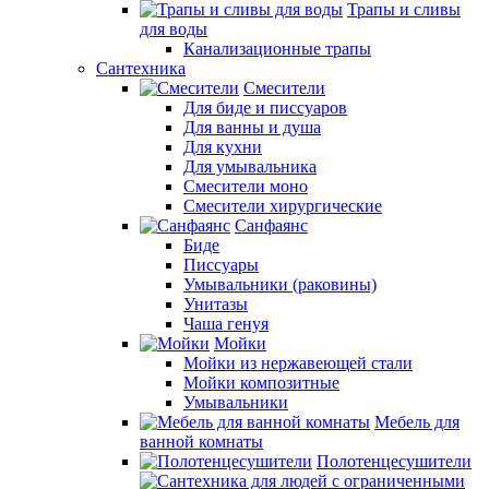
Трапы и сливы
для воды
Канализационные трапы
Сантехника
Смесители
Для биде и писсуаров
Для ванны и душа
Для кухни
Для умывальника
Смесители моно
Смесители хирургические
Санфаянс
Биде
Писсуары
Умывальники (раковины)
Унитазы
Чаша генуя
Мойки
Мойки из нержавеющей стали
Мойки композитные
Умывальники
Мебель для
ванной комнаты
Полотенцесушители