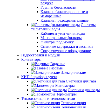
воздуха
Группы безопасности
Клапана балансировочные и
мембранные
Клапана предохранительные
Системы
фильтрации воды
Кабинеты умягчения воды
Магистральные фильтры
Фильтры под мойку
Сменные картриджи и засыпки
Сопутствующее оборудование
Гидрострелки и модули
Конвекторы
Водяные
Газовые
Электрические
КИП / приборы учета
Счетчики для газа
Манометры
Счетчики для воды
Термометры
Теплоизоляция и теплоносители
Теплоизоляция
Теплоносители