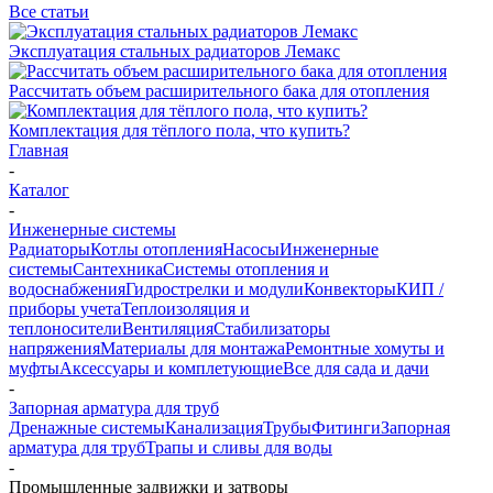
Все статьи
Эксплуатация стальных радиаторов Лемакс
Рассчитать объем расширительного бака для отопления
Комплектация для тёплого пола, что купить?
Главная
-
Каталог
-
Инженерные системы
Радиаторы
Котлы отопления
Насосы
Инженерные
системы
Сантехника
Системы отопления и
водоснабжения
Гидрострелки и модули
Конвекторы
КИП /
приборы учета
Теплоизоляция и
теплоносители
Вентиляция
Стабилизаторы
напряжения
Материалы для монтажа
Ремонтные хомуты и
муфты
Аксессуары и комплетующие
Все для сада и дачи
-
Запорная арматура для труб
Дренажные системы
Канализация
Трубы
Фитинги
Запорная
арматура для труб
Трапы и сливы для воды
-
Промышленные задвижки и затворы