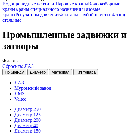
Водопроводные вентили
Шаровые краны
Водоразборные
краны
Краны специального назначения
Газовые
краны
Регуляторы давления
Фильтры грубой очистки
Фланцы
стальные
Промышленные задвижки и
затворы
Фильтр
Сбросить: ЛАЗ
По бренду
Диаметр
Материал
Тип товара
ЛАЗ
Муромский завод
ЛМЗ
Valtec
Диаметр 250
Диаметр 125
Диаметр 200
Диаметр 40
Диаметр 150