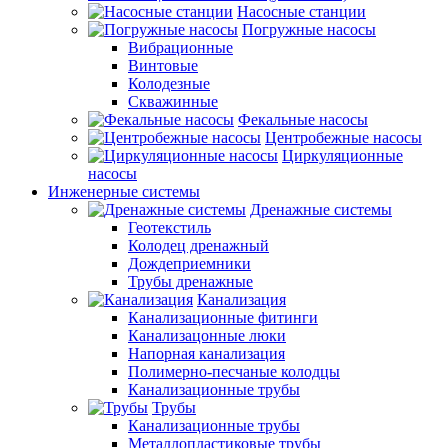
Насосные станции
Погружные насосы
Вибрационные
Винтовые
Колодезные
Скважинные
Фекальные насосы
Центробежные насосы
Циркуляционные
насосы
Инженерные системы
Дренажные системы
Геотекстиль
Колодец дренажный
Дождеприемники
Трубы дренажные
Канализация
Канализационные фитинги
Канализацонные люки
Напорная канализация
Полимерно-песчаные колодцы
Канализационные трубы
Трубы
Канализационные трубы
Металлопластиковые трубы