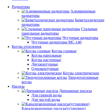
Радиаторы
Алюминиевые
радиаторы
Биметаллические
радиаторы
Стальные
панельные радиаторы
Чугунные радиаторы
Чугунные радиаторы МС-140
Котлы отопления
Котлы газовые
Котлы напольные
Котлы настенные
Двухконтурные
Одноконтурные
Котлы электрические
Твердотопливные
котлы
Насосы
Дренажные насосы
Для грязной воды
Для чистой воды
Канализационные насосы(установки)