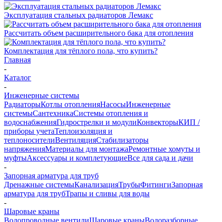
Эксплуатация стальных радиаторов Лемакс
Рассчитать объем расширительного бака для отопления
Комплектация для тёплого пола, что купить?
Главная
-
Каталог
-
Инженерные системы
Радиаторы
Котлы отопления
Насосы
Инженерные
системы
Сантехника
Системы отопления и
водоснабжения
Гидрострелки и модули
Конвекторы
КИП /
приборы учета
Теплоизоляция и
теплоносители
Вентиляция
Стабилизаторы
напряжения
Материалы для монтажа
Ремонтные хомуты и
муфты
Аксессуары и комплетующие
Все для сада и дачи
-
Запорная арматура для труб
Дренажные системы
Канализация
Трубы
Фитинги
Запорная
арматура для труб
Трапы и сливы для воды
-
Шаровые краны
Водопроводные вентили
Шаровые краны
Водоразборные