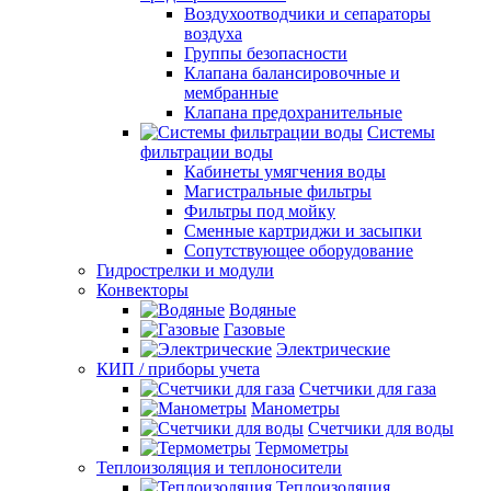
Воздухоотводчики и сепараторы
воздуха
Группы безопасности
Клапана балансировочные и
мембранные
Клапана предохранительные
Системы
фильтрации воды
Кабинеты умягчения воды
Магистральные фильтры
Фильтры под мойку
Сменные картриджи и засыпки
Сопутствующее оборудование
Гидрострелки и модули
Конвекторы
Водяные
Газовые
Электрические
КИП / приборы учета
Счетчики для газа
Манометры
Счетчики для воды
Термометры
Теплоизоляция и теплоносители
Теплоизоляция