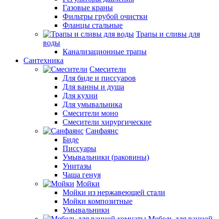
Газовые краны
Фильтры грубой очистки
Фланцы стальные
Трапы и сливы для
воды
Канализационные трапы
Сантехника
Смесители
Для биде и писсуаров
Для ванны и душа
Для кухни
Для умывальника
Смесители моно
Смесители хирургические
Санфаянс
Биде
Писсуары
Умывальники (раковины)
Унитазы
Чаша генуя
Мойки
Мойки из нержавеющей стали
Мойки композитные
Умывальники
Мебель для ванной