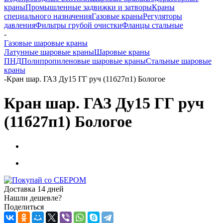
краны
Промышленные задвижки и затворы
Краны
специального назначения
Газовые краны
Регуляторы
давления
Фильтры грубой очистки
Фланцы стальные
-
Газовые шаровые краны
Латунные шаровые краны
Шаровые краны
ПНД
Полипропиленовые шаровые краны
Стальные шаровые
краны
-
Кран шар. ГАЗ Ду15 ГГ руч (11б27п1) Бологое
Кран шар. ГАЗ Ду15 ГГ руч
(11б27п1) Бологое
Доставка 14 дней
Нашли дешевле?
Поделиться