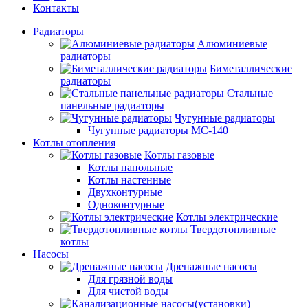
Контакты
Радиаторы
Алюминиевые
радиаторы
Биметаллические
радиаторы
Стальные
панельные радиаторы
Чугунные радиаторы
Чугунные радиаторы МС-140
Котлы отопления
Котлы газовые
Котлы напольные
Котлы настенные
Двухконтурные
Одноконтурные
Котлы электрические
Твердотопливные
котлы
Насосы
Дренажные насосы
Для грязной воды
Для чистой воды