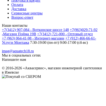
Покупка в кредит
Оплата
Доставка
Сервисные центры
Вопрос-ответ
Наши контакты
+7(3412) 907-084 - Воткинское шоссе 148
+7(963)029-71-92
-Магазин Пойма 19В
+7(3412) 721-000 - Оптовый отдел
+7 (963) 064-41-98 - Интернет-магазин
+7 (912) 466-66-61-
Услуги Монтажа
7:30-19:00 (пн-пт) 9:00-17:00 (сб-вс)
imag@aquatech18.ru
Мы в социальных сетях
Напишите нам
© 2016-2026 «Аквасервис», магазин инженерной сантехники
в Ижевске