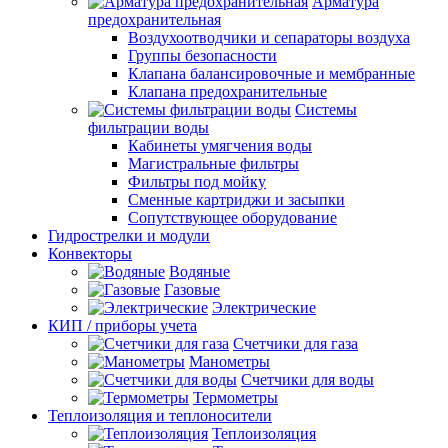
Арматура
предохранительная
Воздухоотводчики и сепараторы воздуха
Группы безопасности
Клапана балансировочные и мембранные
Клапана предохранительные
Системы
фильтрации воды
Кабинеты умягчения воды
Магистральные фильтры
Фильтры под мойку
Сменные картриджи и засыпки
Сопутствующее оборудование
Гидрострелки и модули
Конвекторы
Водяные
Газовые
Электрические
КИП / приборы учета
Счетчики для газа
Манометры
Счетчики для воды
Термометры
Теплоизоляция и теплоносители
Теплоизоляция