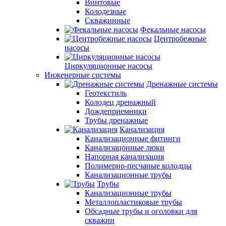
Винтовые
Колодезные
Скважинные
Фекальные насосы
Центробежные
насосы
Циркуляционные насосы
Инженерные системы
Дренажные системы
Геотекстиль
Колодец дренажный
Дождеприемники
Трубы дренажные
Канализация
Канализационные фитинги
Канализацонные люки
Напорная канализация
Полимерно-песчаные колодцы
Канализационные трубы
Трубы
Канализационные трубы
Металлопластиковые трубы
Обсадные трубы и оголовки для
скважин