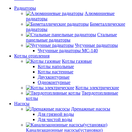
Радиаторы
Алюминиевые
радиаторы
Биметаллические
радиаторы
Стальные
панельные радиаторы
Чугунные радиаторы
Чугунные радиаторы МС-140
Котлы отопления
Котлы газовые
Котлы напольные
Котлы настенные
Двухконтурные
Одноконтурные
Котлы электрические
Твердотопливные
котлы
Насосы
Дренажные насосы
Для грязной воды
Для чистой воды
Канализационные насосы(установки)