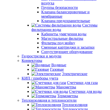
воздуха
Группы безопасности
Клапана балансировочные и
мембранные
Клапана предохранительные
Системы
фильтрации воды
Кабинеты умягчения воды
Магистральные фильтры
Фильтры под мойку
Сменные картриджи и засыпки
Сопутствующее оборудование
Гидрострелки и модули
Конвекторы
Водяные
Газовые
Электрические
КИП / приборы учета
Счетчики для газа
Манометры
Счетчики для воды
Термометры
Теплоизоляция и теплоносители
Теплоизоляция
Теплоносители