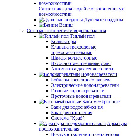
Сантехника для людей с ограниченными
возможностями
Душевые поддоны
Ванны
Системы отопления и водоснабжения
Теплый пол
Коллекторы
Клапана трехходовые
термосмесительные
Шкафы коллекторные
Насосно-смесительные узлы
Автоматика для теплого пола
Водонагреватели
Бойлеры косвенного нагрева
Электрические водонагреватели
Газовые водонагреватели
Проточные водонагреватели
Баки мембранные
Баки для водоснабжения
Баки для отопления
Система "Краб"
Арматура
предохранительная
Воздухоотводчики и сепараторы