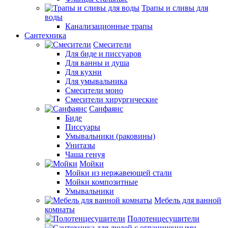
Трапы и сливы для
воды
Канализационные трапы
Сантехника
Смесители
Для биде и писсуаров
Для ванны и душа
Для кухни
Для умывальника
Смесители моно
Смесители хирургические
Санфаянс
Биде
Писсуары
Умывальники (раковины)
Унитазы
Чаша генуя
Мойки
Мойки из нержавеющей стали
Мойки композитные
Умывальники
Мебель для ванной
комнаты
Полотенцесушители