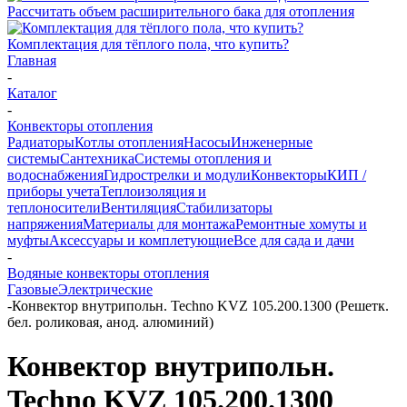
Рассчитать объем расширительного бака для отопления
Комплектация для тёплого пола, что купить?
Главная
-
Каталог
-
Конвекторы отопления
Радиаторы
Котлы отопления
Насосы
Инженерные
системы
Сантехника
Системы отопления и
водоснабжения
Гидрострелки и модули
Конвекторы
КИП /
приборы учета
Теплоизоляция и
теплоносители
Вентиляция
Стабилизаторы
напряжения
Материалы для монтажа
Ремонтные хомуты и
муфты
Аксессуары и комплетующие
Все для сада и дачи
-
Водяные конвекторы отопления
Газовые
Электрические
-
Конвектор внутрипольн. Techno KVZ 105.200.1300 (Решетк.
бел. роликовая, анод. алюминий)
Конвектор внутрипольн.
Techno KVZ 105.200.1300