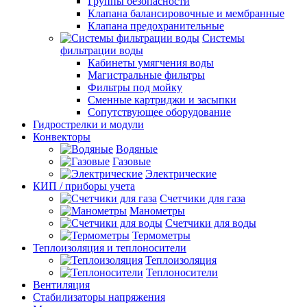
Группы безопасности
Клапана балансировочные и мембранные
Клапана предохранительные
Системы
фильтрации воды
Кабинеты умягчения воды
Магистральные фильтры
Фильтры под мойку
Сменные картриджи и засыпки
Сопутствующее оборудование
Гидрострелки и модули
Конвекторы
Водяные
Газовые
Электрические
КИП / приборы учета
Счетчики для газа
Манометры
Счетчики для воды
Термометры
Теплоизоляция и теплоносители
Теплоизоляция
Теплоносители
Вентиляция
Стабилизаторы напряжения