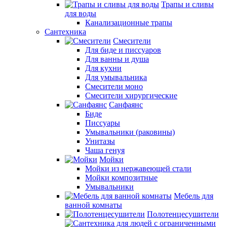
Трапы и сливы
для воды
Канализационные трапы
Сантехника
Смесители
Для биде и писсуаров
Для ванны и душа
Для кухни
Для умывальника
Смесители моно
Смесители хирургические
Санфаянс
Биде
Писсуары
Умывальники (раковины)
Унитазы
Чаша генуя
Мойки
Мойки из нержавеющей стали
Мойки композитные
Умывальники
Мебель для
ванной комнаты
Полотенцесушители