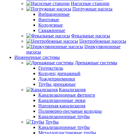
Насосные станции
Погружные насосы
Вибрационные
Винтовые
Колодезные
Скважинные
Фекальные насосы
Центробежные насосы
Циркуляционные
насосы
Инженерные системы
Дренажные системы
Геотекстиль
Колодец дренажный
Дождеприемники
Трубы дренажные
Канализация
Канализационные фитинги
Канализацонные люки
Напорная канализация
Полимерно-песчаные колодцы
Канализационные трубы
Трубы
Канализационные трубы
Металлопластиковые трубы