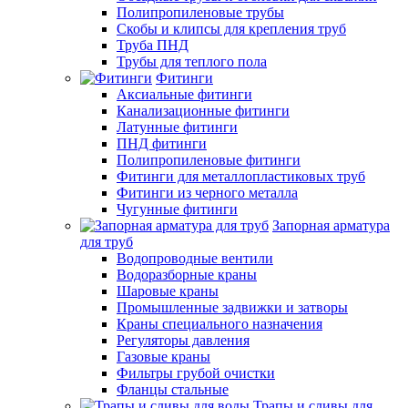
Полипропиленовые трубы
Скобы и клипсы для крепления труб
Труба ПНД
Трубы для теплого пола
Фитинги
Аксиальные фитинги
Канализационные фитинги
Латунные фитинги
ПНД фитинги
Полипропиленовые фитинги
Фитинги для металлопластиковых труб
Фитинги из черного металла
Чугунные фитинги
Запорная арматура
для труб
Водопроводные вентили
Водоразборные краны
Шаровые краны
Промышленные задвижки и затворы
Краны специального назначения
Регуляторы давления
Газовые краны
Фильтры грубой очистки
Фланцы стальные
Трапы и сливы для