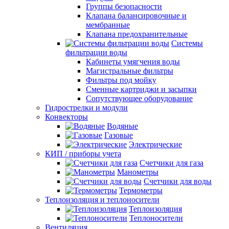
Группы безопасности
Клапана балансировочные и
мембранные
Клапана предохранительные
Системы
фильтрации воды
Кабинеты умягчения воды
Магистральные фильтры
Фильтры под мойку
Сменные картриджи и засыпки
Сопутствующее оборудование
Гидрострелки и модули
Конвекторы
Водяные
Газовые
Электрические
КИП / приборы учета
Счетчики для газа
Манометры
Счетчики для воды
Термометры
Теплоизоляция и теплоносители
Теплоизоляция
Теплоносители
Вентиляция