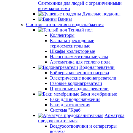
Сантехника для людей с ограниченными
возможностями
Душевые поддоны
Ванны
Системы отопления и водоснабжения
Теплый пол
Коллекторы
Клапана трехходовые
термосмесительные
Шкафы коллекторные
Насосно-смесительные узлы
Автоматика для теплого пола
Водонагреватели
Бойлеры косвенного нагрева
Электрические водонагреватели
Газовые водонагреватели
Проточные водонагреватели
Баки мембранные
Баки для водоснабжения
Баки для отопления
Система "Краб"
Арматура
предохранительная
Воздухоотводчики и сепараторы
воздуха