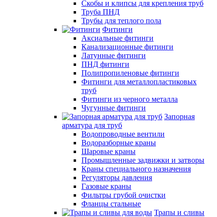
Скобы и клипсы для крепления труб
Труба ПНД
Трубы для теплого пола
Фитинги
Аксиальные фитинги
Канализационные фитинги
Латунные фитинги
ПНД фитинги
Полипропиленовые фитинги
Фитинги для металлопластиковых
труб
Фитинги из черного металла
Чугунные фитинги
Запорная
арматура для труб
Водопроводные вентили
Водоразборные краны
Шаровые краны
Промышленные задвижки и затворы
Краны специального назначения
Регуляторы давления
Газовые краны
Фильтры грубой очистки
Фланцы стальные
Трапы и сливы