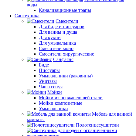
воды
Канализационные трапы
Сантехника
Смесители
Для биде и писсуаров
Для ванны и душа
Для кухни
Для умывальника
Смесители моно
Смесители хирургические
Санфаянс
Биде
Писсуары
Умывальники (раковины)
Унитазы
Чаша генуя
Мойки
Мойки из нержавеющей стали
Мойки композитные
Умывальники
Мебель для ванной
комнаты
Полотенцесушители