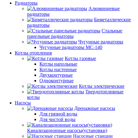
Радиаторы
Алюминиевые
радиаторы
Биметаллические
радиаторы
Стальные
панельные радиаторы
Чугунные радиаторы
Чугунные радиаторы МС-140
Котлы отопления
Котлы газовые
Котлы напольные
Котлы настенные
Двухконтурные
Одноконтурные
Котлы электрические
Твердотопливные
котлы
Насосы
Дренажные насосы
Для грязной воды
Для чистой воды
Канализационные насосы(установки)
Насосные станции