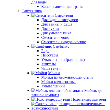
для воды
Канализационные трапы
Сантехника
Смесители
Для биде и писсуаров
Для ванны и душа
Для кухни
Для умывальника
Смесители моно
Смесители хирургические
Санфаянс
Биде
Писсуары
Умывальники (раковины)
Унитазы
Чаша генуя
Мойки
Мойки из нержавеющей стали
Мойки композитные
Умывальники
Мебель для
ванной комнаты
Полотенцесушители