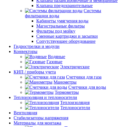
Клапана балансировочные и мембранные
Клапана предохранительные
Системы
фильтрации воды
Кабинеты умягчения воды
Магистральные фильтры
Фильтры под мойку
Сменные картриджи и засыпки
Сопутствующее оборудование
Гидрострелки и модули
Конвекторы
Водяные
Газовые
Электрические
КИП / приборы учета
Счетчики для газа
Манометры
Счетчики для воды
Термометры
Теплоизоляция и теплоносители
Теплоизоляция
Теплоносители
Вентиляция
Стабилизаторы напряжения
Материалы для монтажа