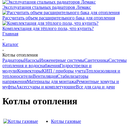
Эксплуатация стальных радиаторов Лемакс
Рассчитать объем расширительного бака для отопления
Комплектация для тёплого пола, что купить?
Главная
-
Каталог
-
Котлы отопления
Радиаторы
Насосы
Инженерные системы
Сантехника
Системы
отопления и водоснабжения
Гидрострелки и
модули
Конвекторы
КИП / приборы учета
Теплоизоляция и
теплоносители
Вентиляция
Стабилизаторы
напряжения
Материалы для монтажа
Ремонтные хомуты и
муфты
Аксессуары и комплетующие
Все для сада и дачи
Котлы отопления
Котлы газовые