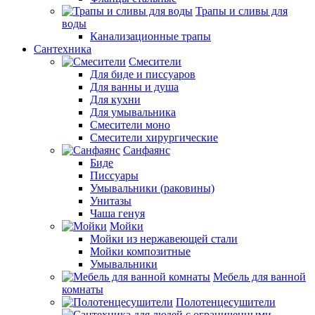
Трапы и сливы для
воды
Канализационные трапы
Сантехника
Смесители
Для биде и писсуаров
Для ванны и душа
Для кухни
Для умывальника
Смесители моно
Смесители хирургические
Санфаянс
Биде
Писсуары
Умывальники (раковины)
Унитазы
Чаша генуя
Мойки
Мойки из нержавеющей стали
Мойки композитные
Умывальники
Мебель для ванной
комнаты
Полотенцесушители