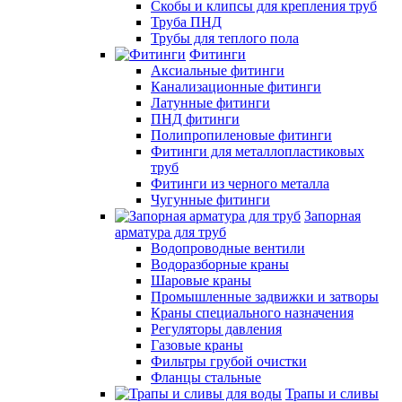
Скобы и клипсы для крепления труб
Труба ПНД
Трубы для теплого пола
Фитинги
Аксиальные фитинги
Канализационные фитинги
Латунные фитинги
ПНД фитинги
Полипропиленовые фитинги
Фитинги для металлопластиковых
труб
Фитинги из черного металла
Чугунные фитинги
Запорная
арматура для труб
Водопроводные вентили
Водоразборные краны
Шаровые краны
Промышленные задвижки и затворы
Краны специального назначения
Регуляторы давления
Газовые краны
Фильтры грубой очистки
Фланцы стальные
Трапы и сливы