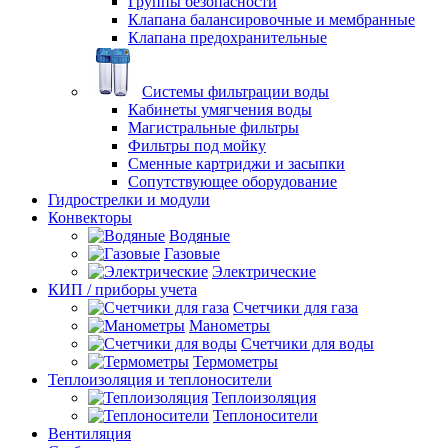
Группы безопасности
Клапана балансировочные и мембранные
Клапана предохранительные
Системы фильтрации воды
Кабинеты умягчения воды
Магистральные фильтры
Фильтры под мойку
Сменные картриджи и засыпки
Сопутствующее оборудование
Гидрострелки и модули
Конвекторы
Водяные
Газовые
Электрические
КИП / приборы учета
Счетчики для газа
Манометры
Счетчики для воды
Термометры
Теплоизоляция и теплоносители
Теплоизоляция
Теплоносители
Вентиляция