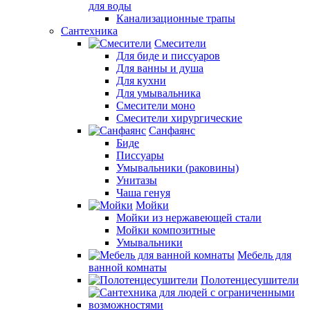
для воды
Канализационные трапы
Сантехника
Смесители
Для биде и писсуаров
Для ванны и душа
Для кухни
Для умывальника
Смесители моно
Смесители хирургические
Санфаянс
Биде
Писсуары
Умывальники (раковины)
Унитазы
Чаша генуя
Мойки
Мойки из нержавеющей стали
Мойки композитные
Умывальники
Мебель для
ванной комнаты
Полотенцесушители