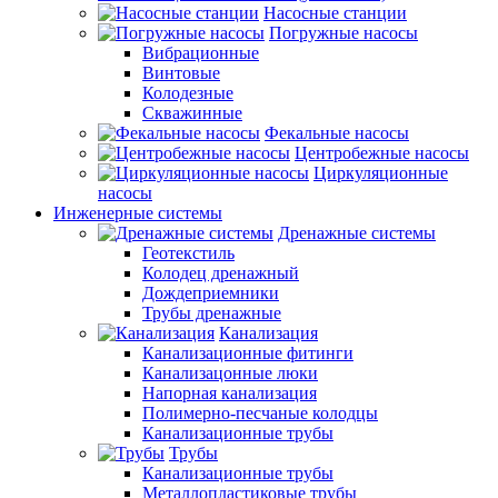
Насосные станции
Погружные насосы
Вибрационные
Винтовые
Колодезные
Скважинные
Фекальные насосы
Центробежные насосы
Циркуляционные
насосы
Инженерные системы
Дренажные системы
Геотекстиль
Колодец дренажный
Дождеприемники
Трубы дренажные
Канализация
Канализационные фитинги
Канализацонные люки
Напорная канализация
Полимерно-песчаные колодцы
Канализационные трубы
Трубы
Канализационные трубы
Металлопластиковые трубы