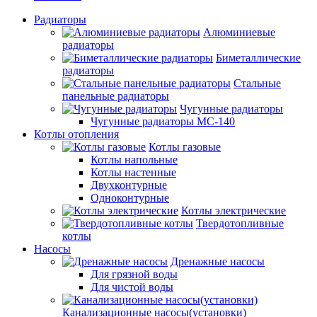
Радиаторы
Алюминиевые
радиаторы
Биметаллические
радиаторы
Стальные
панельные радиаторы
Чугунные радиаторы
Чугунные радиаторы МС-140
Котлы отопления
Котлы газовые
Котлы напольные
Котлы настенные
Двухконтурные
Одноконтурные
Котлы электрические
Твердотопливные
котлы
Насосы
Дренажные насосы
Для грязной воды
Для чистой воды
Канализационные насосы(установки)