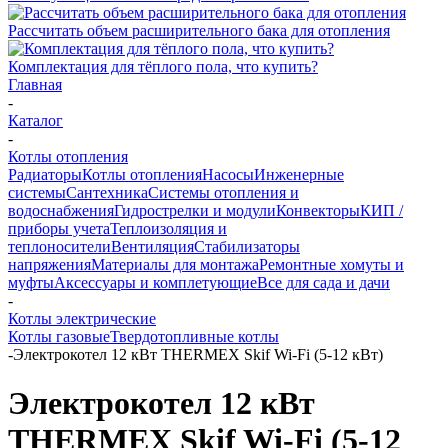
Рассчитать объем расширительного бака для отопления
Комплектация для тёплого пола, что купить?
Главная
-
Каталог
-
Котлы отопления
Радиаторы
Котлы отопления
Насосы
Инженерные
системы
Сантехника
Системы отопления и
водоснабжения
Гидрострелки и модули
Конвекторы
КИП /
приборы учета
Теплоизоляция и
теплоносители
Вентиляция
Стабилизаторы
напряжения
Материалы для монтажа
Ремонтные хомуты и
муфты
Аксессуары и комплетующие
Все для сада и дачи
-
Котлы электрические
Котлы газовые
Твердотопливные котлы
-
Электрокотел 12 кВт THERMEX Skif Wi-Fi (5-12 кВт)
Электрокотел 12 кВт
THERMEX Skif Wi-Fi (5-12