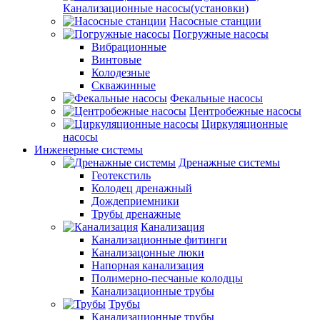
Канализационные насосы(установки)
Насосные станции
Погружные насосы
Вибрационные
Винтовые
Колодезные
Скважинные
Фекальные насосы
Центробежные насосы
Циркуляционные
насосы
Инженерные системы
Дренажные системы
Геотекстиль
Колодец дренажный
Дождеприемники
Трубы дренажные
Канализация
Канализационные фитинги
Канализацонные люки
Напорная канализация
Полимерно-песчаные колодцы
Канализационные трубы
Трубы
Канализационные трубы