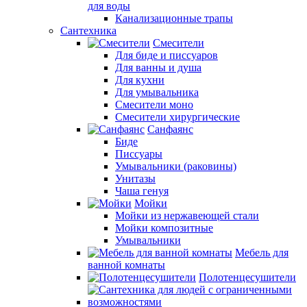
для воды
Канализационные трапы
Сантехника
Смесители
Для биде и писсуаров
Для ванны и душа
Для кухни
Для умывальника
Смесители моно
Смесители хирургические
Санфаянс
Биде
Писсуары
Умывальники (раковины)
Унитазы
Чаша генуя
Мойки
Мойки из нержавеющей стали
Мойки композитные
Умывальники
Мебель для
ванной комнаты
Полотенцесушители