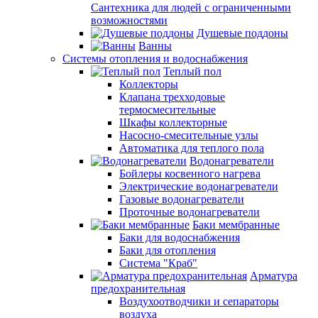
Сантехника для людей с ограниченными
возможностями
Душевые поддоны
Ванны
Системы отопления и водоснабжения
Теплый пол
Коллекторы
Клапана трехходовые
термосмесительные
Шкафы коллекторные
Насосно-смесительные узлы
Автоматика для теплого пола
Водонагреватели
Бойлеры косвенного нагрева
Электрические водонагреватели
Газовые водонагреватели
Проточные водонагреватели
Баки мембранные
Баки для водоснабжения
Баки для отопления
Система "Краб"
Арматура
предохранительная
Воздухоотводчики и сепараторы
воздуха