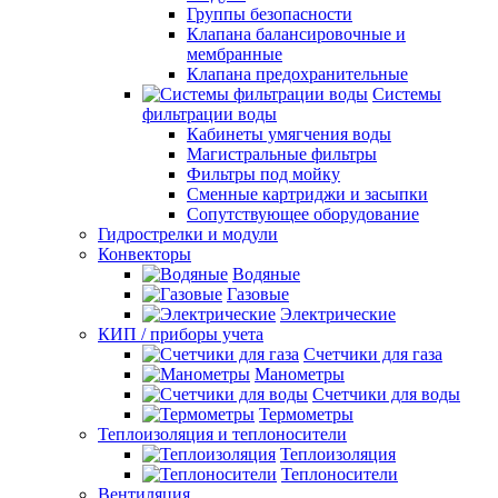
Группы безопасности
Клапана балансировочные и
мембранные
Клапана предохранительные
Системы
фильтрации воды
Кабинеты умягчения воды
Магистральные фильтры
Фильтры под мойку
Сменные картриджи и засыпки
Сопутствующее оборудование
Гидрострелки и модули
Конвекторы
Водяные
Газовые
Электрические
КИП / приборы учета
Счетчики для газа
Манометры
Счетчики для воды
Термометры
Теплоизоляция и теплоносители
Теплоизоляция
Теплоносители
Вентиляция