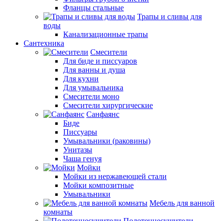
Фланцы стальные
Трапы и сливы для
воды
Канализационные трапы
Сантехника
Смесители
Для биде и писсуаров
Для ванны и душа
Для кухни
Для умывальника
Смесители моно
Смесители хирургические
Санфаянс
Биде
Писсуары
Умывальники (раковины)
Унитазы
Чаша генуя
Мойки
Мойки из нержавеющей стали
Мойки композитные
Умывальники
Мебель для ванной
комнаты
Полотенцесушители