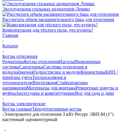
Эксплуатация стальных радиаторов Лемакс
Рассчитать объем расширительного бака для отопления
Комплектация для тёплого пола, что купить?
Главная
-
Каталог
-
Котлы отопления
Радиаторы
Котлы отопления
Насосы
Инженерные
системы
Сантехника
Системы отопления и
водоснабжения
Гидрострелки и модули
Конвекторы
КИП /
приборы учета
Теплоизоляция и
теплоносители
Вентиляция
Стабилизаторы
напряжения
Материалы для монтажа
Ремонтные хомуты и
муфты
Аксессуары и комплетующие
Все для сада и дачи
-
Котлы электрические
Котлы газовые
Твердотопливные котлы
-
Электрокотел для отопления 3 кВт Ресурс ЭВП-М (1")
настенный одноконтурный