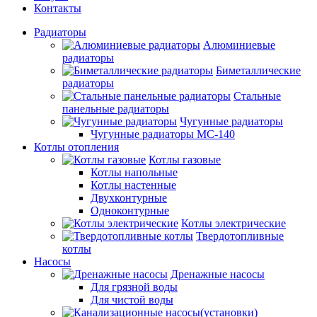
Контакты
Радиаторы
Алюминиевые
радиаторы
Биметаллические
радиаторы
Стальные
панельные радиаторы
Чугунные радиаторы
Чугунные радиаторы МС-140
Котлы отопления
Котлы газовые
Котлы напольные
Котлы настенные
Двухконтурные
Одноконтурные
Котлы электрические
Твердотопливные
котлы
Насосы
Дренажные насосы
Для грязной воды
Для чистой воды