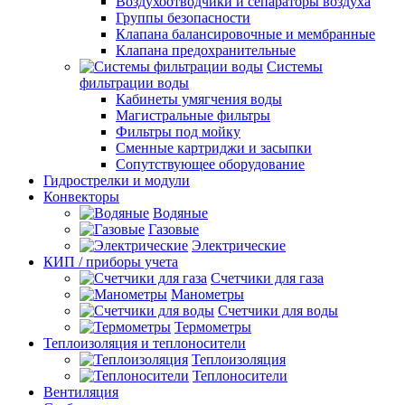
Воздухоотводчики и сепараторы воздуха
Группы безопасности
Клапана балансировочные и мембранные
Клапана предохранительные
Системы
фильтрации воды
Кабинеты умягчения воды
Магистральные фильтры
Фильтры под мойку
Сменные картриджи и засыпки
Сопутствующее оборудование
Гидрострелки и модули
Конвекторы
Водяные
Газовые
Электрические
КИП / приборы учета
Счетчики для газа
Манометры
Счетчики для воды
Термометры
Теплоизоляция и теплоносители
Теплоизоляция
Теплоносители
Вентиляция