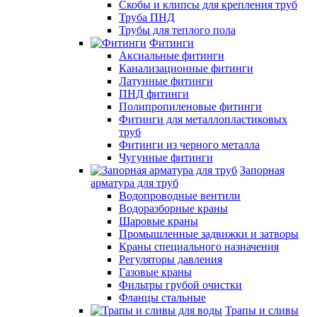
Скобы и клипсы для крепления труб
Труба ПНД
Трубы для теплого пола
Фитинги
Аксиальные фитинги
Канализационные фитинги
Латунные фитинги
ПНД фитинги
Полипропиленовые фитинги
Фитинги для металлопластиковых
труб
Фитинги из черного металла
Чугунные фитинги
Запорная
арматура для труб
Водопроводные вентили
Водоразборные краны
Шаровые краны
Промышленные задвижки и затворы
Краны специального назначения
Регуляторы давления
Газовые краны
Фильтры грубой очистки
Фланцы стальные
Трапы и сливы