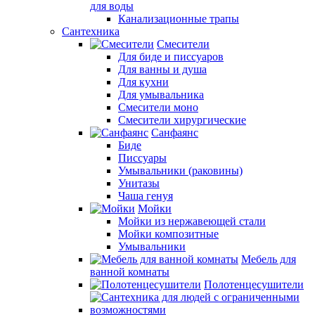
для воды
Канализационные трапы
Сантехника
Смесители
Для биде и писсуаров
Для ванны и душа
Для кухни
Для умывальника
Смесители моно
Смесители хирургические
Санфаянс
Биде
Писсуары
Умывальники (раковины)
Унитазы
Чаша генуя
Мойки
Мойки из нержавеющей стали
Мойки композитные
Умывальники
Мебель для
ванной комнаты
Полотенцесушители