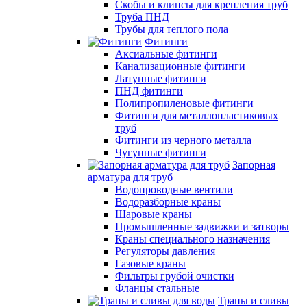
Скобы и клипсы для крепления труб
Труба ПНД
Трубы для теплого пола
Фитинги
Аксиальные фитинги
Канализационные фитинги
Латунные фитинги
ПНД фитинги
Полипропиленовые фитинги
Фитинги для металлопластиковых
труб
Фитинги из черного металла
Чугунные фитинги
Запорная
арматура для труб
Водопроводные вентили
Водоразборные краны
Шаровые краны
Промышленные задвижки и затворы
Краны специального назначения
Регуляторы давления
Газовые краны
Фильтры грубой очистки
Фланцы стальные
Трапы и сливы