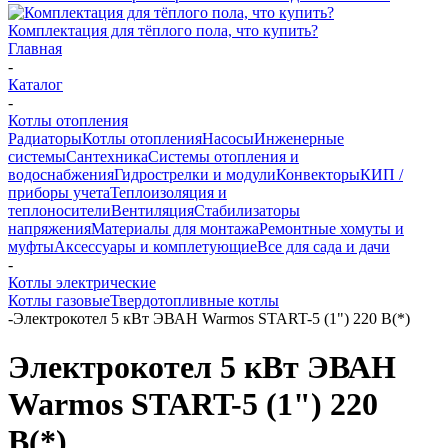
Комплектация для тёплого пола, что купить?
Главная
-
Каталог
-
Котлы отопления
Радиаторы
Котлы отопления
Насосы
Инженерные
системы
Сантехника
Системы отопления и
водоснабжения
Гидрострелки и модули
Конвекторы
КИП /
приборы учета
Теплоизоляция и
теплоносители
Вентиляция
Стабилизаторы
напряжения
Материалы для монтажа
Ремонтные хомуты и
муфты
Аксессуары и комплетующие
Все для сада и дачи
-
Котлы электрические
Котлы газовые
Твердотопливные котлы
-
Электрокотел 5 кВт ЭВАН Warmos START-5 (1") 220 В(*)
Электрокотел 5 кВт ЭВАН
Warmos START-5 (1") 220
В(*)