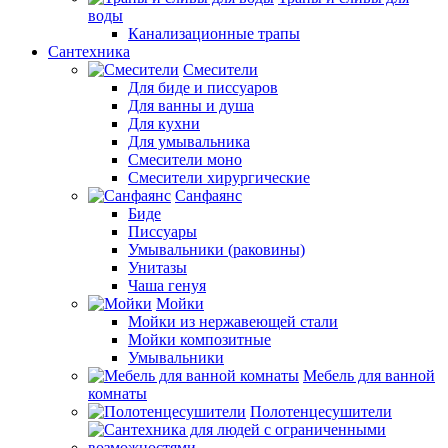
воды
Канализационные трапы
Сантехника
Смесители
Для биде и писсуаров
Для ванны и душа
Для кухни
Для умывальника
Смесители моно
Смесители хирургические
Санфаянс
Биде
Писсуары
Умывальники (раковины)
Унитазы
Чаша генуя
Мойки
Мойки из нержавеющей стали
Мойки композитные
Умывальники
Мебель для ванной
комнаты
Полотенцесушители