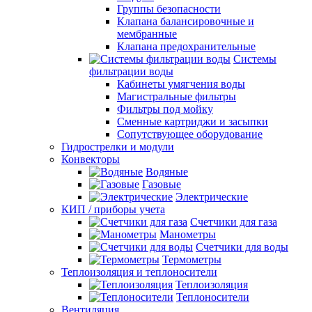
Группы безопасности
Клапана балансировочные и
мембранные
Клапана предохранительные
Системы
фильтрации воды
Кабинеты умягчения воды
Магистральные фильтры
Фильтры под мойку
Сменные картриджи и засыпки
Сопутствующее оборудование
Гидрострелки и модули
Конвекторы
Водяные
Газовые
Электрические
КИП / приборы учета
Счетчики для газа
Манометры
Счетчики для воды
Термометры
Теплоизоляция и теплоносители
Теплоизоляция
Теплоносители
Вентиляция