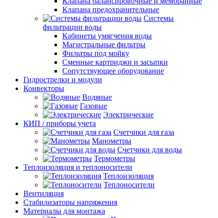
Клапана балансировочные и мембранные
Клапана предохранительные
Системы
фильтрации воды
Кабинеты умягчения воды
Магистральные фильтры
Фильтры под мойку
Сменные картриджи и засыпки
Сопутствующее оборудование
Гидрострелки и модули
Конвекторы
Водяные
Газовые
Электрические
КИП / приборы учета
Счетчики для газа
Манометры
Счетчики для воды
Термометры
Теплоизоляция и теплоносители
Теплоизоляция
Теплоносители
Вентиляция
Стабилизаторы напряжения
Материалы для монтажа