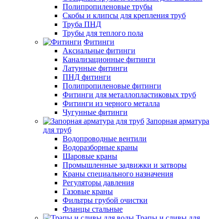
Полипропиленовые трубы
Скобы и клипсы для крепления труб
Труба ПНД
Трубы для теплого пола
Фитинги
Аксиальные фитинги
Канализационные фитинги
Латунные фитинги
ПНД фитинги
Полипропиленовые фитинги
Фитинги для металлопластиковых труб
Фитинги из черного металла
Чугунные фитинги
Запорная арматура
для труб
Водопроводные вентили
Водоразборные краны
Шаровые краны
Промышленные задвижки и затворы
Краны специального назначения
Регуляторы давления
Газовые краны
Фильтры грубой очистки
Фланцы стальные
Трапы и сливы для