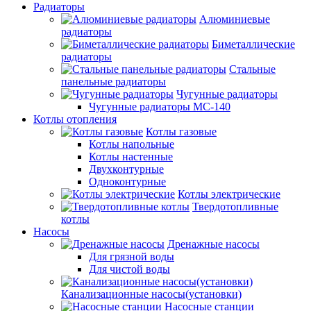
Радиаторы
Алюминиевые
радиаторы
Биметаллические
радиаторы
Стальные
панельные радиаторы
Чугунные радиаторы
Чугунные радиаторы МС-140
Котлы отопления
Котлы газовые
Котлы напольные
Котлы настенные
Двухконтурные
Одноконтурные
Котлы электрические
Твердотопливные
котлы
Насосы
Дренажные насосы
Для грязной воды
Для чистой воды
Канализационные насосы(установки)
Насосные станции