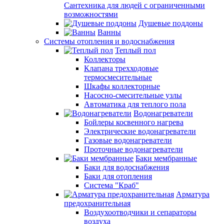
Сантехника для людей с ограниченными
возможностями
Душевые поддоны
Ванны
Системы отопления и водоснабжения
Теплый пол
Коллекторы
Клапана трехходовые
термосмесительные
Шкафы коллекторные
Насосно-смесительные узлы
Автоматика для теплого пола
Водонагреватели
Бойлеры косвенного нагрева
Электрические водонагреватели
Газовые водонагреватели
Проточные водонагреватели
Баки мембранные
Баки для водоснабжения
Баки для отопления
Система "Краб"
Арматура
предохранительная
Воздухоотводчики и сепараторы
воздуха