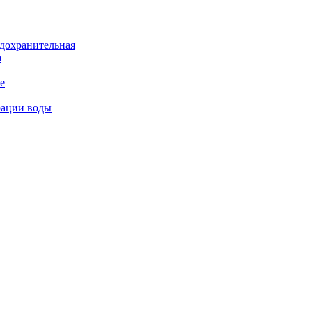
дохранительная
а
е
рации воды