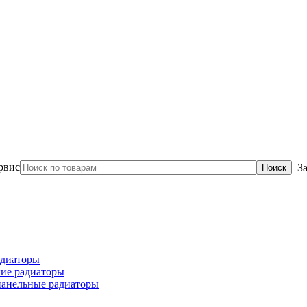
З
диаторы
ие радиаторы
панельные радиаторы