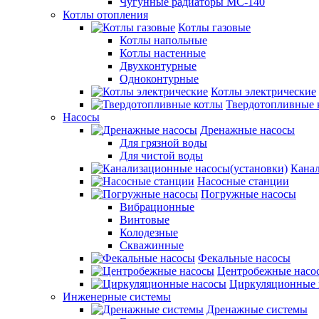
Чугунные радиаторы МС-140
Котлы отопления
Котлы газовые
Котлы напольные
Котлы настенные
Двухконтурные
Одноконтурные
Котлы электрические
Твердотопливные 
Насосы
Дренажные насосы
Для грязной воды
Для чистой воды
Канал
Насосные станции
Погружные насосы
Вибрационные
Винтовые
Колодезные
Скважинные
Фекальные насосы
Центробежные насо
Циркуляционные 
Инженерные системы
Дренажные системы