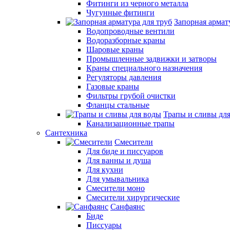
Фитинги из черного металла
Чугунные фитинги
Запорная армат
Водопроводные вентили
Водоразборные краны
Шаровые краны
Промышленные задвижки и затворы
Краны специального назначения
Регуляторы давления
Газовые краны
Фильтры грубой очистки
Фланцы стальные
Трапы и сливы дл
Канализационные трапы
Сантехника
Смесители
Для биде и писсуаров
Для ванны и душа
Для кухни
Для умывальника
Смесители моно
Смесители хирургические
Санфаянс
Биде
Писсуары