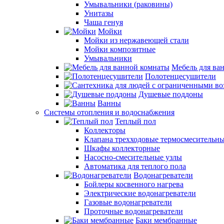
Умывальники (раковины)
Унитазы
Чаша генуя
Мойки
Мойки из нержавеющей стали
Мойки композитные
Умывальники
Мебель для ва
Полотенцесушители
Душевые поддоны
Ванны
Системы отопления и водоснабжения
Теплый пол
Коллекторы
Клапана трехходовые термосмесительн
Шкафы коллекторные
Насосно-смесительные узлы
Автоматика для теплого пола
Водонагреватели
Бойлеры косвенного нагрева
Электрические водонагреватели
Газовые водонагреватели
Проточные водонагреватели
Баки мембранные