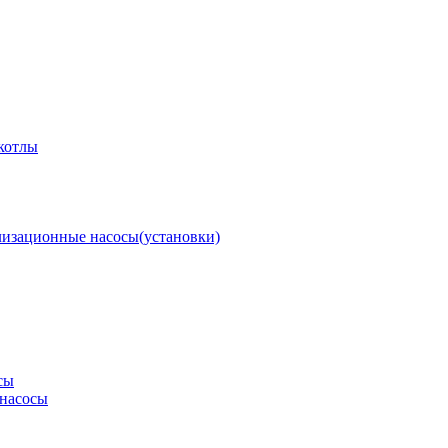
котлы
изационные насосы(установки)
сы
насосы