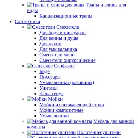
Трапы и сливы для
воды
Канализационные трапы
Сантехника
Смесители
Для биде и писсуаров
Для ванны и душа
Для кухни
Для умывальника
Смесители моно
Смесители хирургические
Санфаянс
Биде
Писсуары
Умывальники (раковины)
Унитазы
Чаша генуя
Мойки
Мойки из нержавеющей стали
Мойки композитные
Умывальники
Мебель для ванной
комнаты
Полотенцесушители