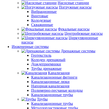
Насосные станции
Погружные насосы
Вибрационные
Винтовые
Колодезные
Скважинные
Фекальные насосы
Центробежные насосы
Циркуляционные
насосы
Инженерные системы
Дренажные системы
Геотекстиль
Колодец дренажный
Дождеприемники
Трубы дренажные
Канализация
Канализационные фитинги
Канализацонные люки
Напорная канализация
Полимерно-песчаные колодцы
Канализационные трубы
Трубы
Канализационные трубы
Металлопластиковые трубы