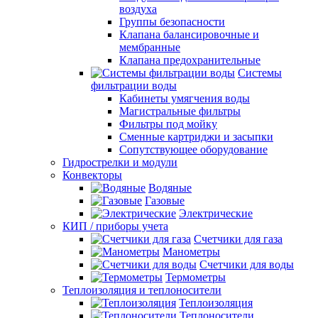
воздуха
Группы безопасности
Клапана балансировочные и
мембранные
Клапана предохранительные
Системы
фильтрации воды
Кабинеты умягчения воды
Магистральные фильтры
Фильтры под мойку
Сменные картриджи и засыпки
Сопутствующее оборудование
Гидрострелки и модули
Конвекторы
Водяные
Газовые
Электрические
КИП / приборы учета
Счетчики для газа
Манометры
Счетчики для воды
Термометры
Теплоизоляция и теплоносители
Теплоизоляция
Теплоносители