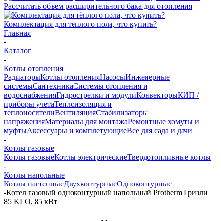
Рассчитать объем расширительного бака для отопления
Комплектация для тёплого пола, что купить?
Главная
-
Каталог
-
Котлы отопления
Радиаторы
Котлы отопления
Насосы
Инженерные
системы
Сантехника
Системы отопления и
водоснабжения
Гидрострелки и модули
Конвекторы
КИП /
приборы учета
Теплоизоляция и
теплоносители
Вентиляция
Стабилизаторы
напряжения
Материалы для монтажа
Ремонтные хомуты и
муфты
Аксессуары и комплетующие
Все для сада и дачи
-
Котлы газовые
Котлы газовые
Котлы электрические
Твердотопливные котлы
-
Котлы напольные
Котлы настенные
Двухконтурные
Одноконтурные
-
Котел газовый одноконтурный напольный Protherm Гризли
85 KLO, 85 кВт