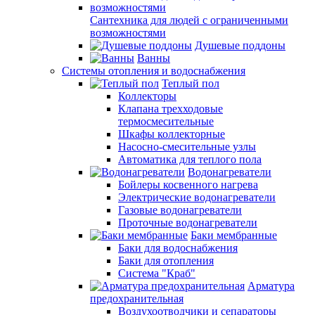
Сантехника для людей с ограниченными
возможностями
Душевые поддоны
Ванны
Системы отопления и водоснабжения
Теплый пол
Коллекторы
Клапана трехходовые
термосмесительные
Шкафы коллекторные
Насосно-смесительные узлы
Автоматика для теплого пола
Водонагреватели
Бойлеры косвенного нагрева
Электрические водонагреватели
Газовые водонагреватели
Проточные водонагреватели
Баки мембранные
Баки для водоснабжения
Баки для отопления
Система "Краб"
Арматура
предохранительная
Воздухоотводчики и сепараторы