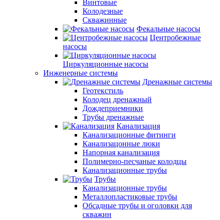
Винтовые
Колодезные
Скважинные
Фекальные насосы
Центробежные
насосы
Циркуляционные насосы
Инженерные системы
Дренажные системы
Геотекстиль
Колодец дренажный
Дождеприемники
Трубы дренажные
Канализация
Канализационные фитинги
Канализацонные люки
Напорная канализация
Полимерно-песчаные колодцы
Канализационные трубы
Трубы
Канализационные трубы
Металлопластиковые трубы
Обсадные трубы и оголовки для
скважин