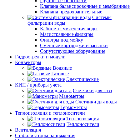
Группы безопасности
Клапана балансировочные и мембранные
Клапана предохранительные
Системы
фильтрации воды
Кабинеты умягчения воды
Магистральные фильтры
Фильтры под мойку
Сменные картриджи и засыпки
Сопутствующее оборудование
Гидрострелки и модули
Конвекторы
Водяные
Газовые
Электрические
КИП / приборы учета
Счетчики для газа
Манометры
Счетчики для воды
Термометры
Теплоизоляция и теплоносители
Теплоизоляция
Теплоносители
Вентиляция
Стабилизаторы напряжения