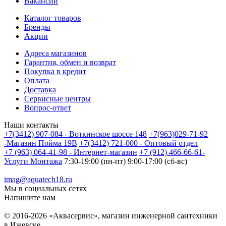
Вакансии
Каталог товаров
Бренды
Акции
Адреса магазинов
Гарантия, обмен и возврат
Покупка в кредит
Оплата
Доставка
Сервисные центры
Вопрос-ответ
Наши контакты
+7(3412) 907-084 - Воткинское шоссе 148
+7(963)029-71-92
-Магазин Пойма 19В
+7(3412) 721-000 - Оптовый отдел
+7 (963) 064-41-98 - Интернет-магазин
+7 (912) 466-66-61-
Услуги Монтажа
7:30-19:00 (пн-пт) 9:00-17:00 (сб-вс)
imag@aquatech18.ru
Мы в социальных сетях
Напишите нам
© 2016-2026 «Аквасервис», магазин инженерной сантехники
в Ижевске