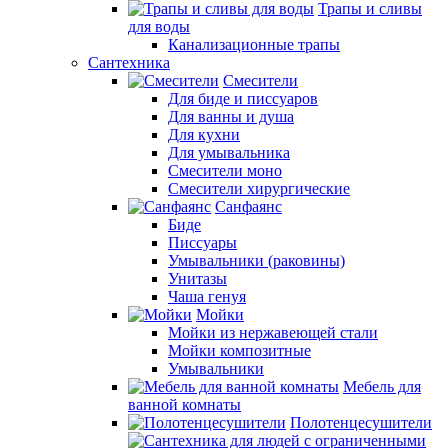
Трапы и сливы
для воды
Канализационные трапы
Сантехника
Смесители
Для биде и писсуаров
Для ванны и душа
Для кухни
Для умывальника
Смесители моно
Смесители хирургические
Санфаянс
Биде
Писсуары
Умывальники (раковины)
Унитазы
Чаша генуя
Мойки
Мойки из нержавеющей стали
Мойки композитные
Умывальники
Мебель для
ванной комнаты
Полотенцесушители