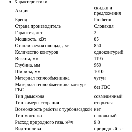
Характеристики
скидки и
Акция
предложения
Бренд
Protherm
Страна производитель
Словакия
Гарантия, лет
2
Мощность, кВт
85
Отапливаемая площадь, м²
850
Количество контуров
одноконтурый
Высота, мм
1195
Глубина, мм
960
Ширина, мм
1010
Материал теплообменника
чугун
Материал теплообменника контура
без ГВС
ГВС
Тип дымохода
совмещенный
Тип камеры сгорания
открытая
Возможность работы с турбонасадкой
нет
Тип монтажа
напольный
Расход природного газа, м³/ч
9.8
Вид топлива
природный газ