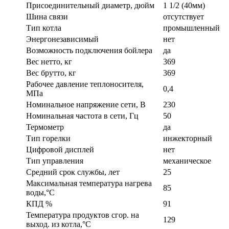
Присоединительный диаметр, дюйм
1 1/2 (40мм)
Шина связи
отсутствует
Тип котла
промышленный
Энергонезависимый
нет
Возможность подключения бойлера
да
Вес нетто, кг
369
Вес брутто, кг
369
Рабочее давление теплоносителя,
0,4
МПа
Номинальное напряжение сети, В
230
Номинальная частота в сети, Гц
50
Термометр
да
Тип горелки
инжекторный
Цифровой дисплей
нет
Тип управления
механическое
Средний срок службы, лет
25
Максимальная температура нагрева
85
воды,°С
КПД %
91
Температура продуктов сгор. на
129
выход. из котла,°С