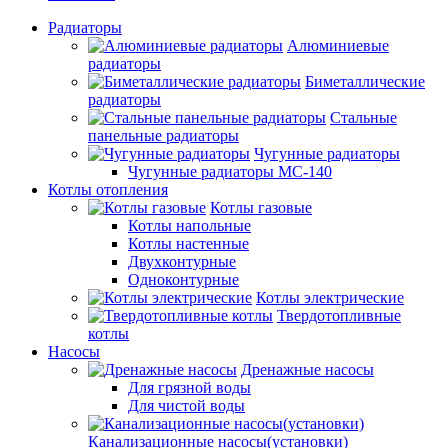
Радиаторы
Алюминиевые
радиаторы
Биметаллические
радиаторы
Стальные
панельные радиаторы
Чугунные радиаторы
Чугунные радиаторы МС-140
Котлы отопления
Котлы газовые
Котлы напольные
Котлы настенные
Двухконтурные
Одноконтурные
Котлы электрические
Твердотопливные
котлы
Насосы
Дренажные насосы
Для грязной воды
Для чистой воды
Канализационные насосы(установки)