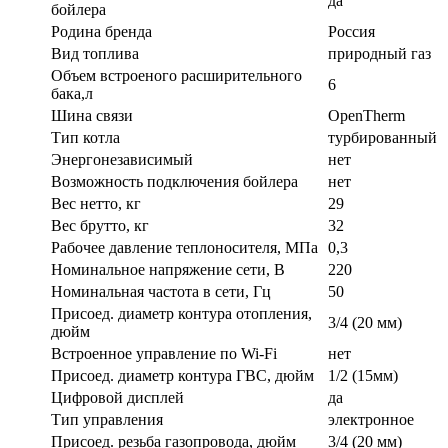
да
бойлера
Родина бренда
Россия
Вид топлива
природный газ
Объем встроеного расширительного
6
бака,л
Шина связи
OpenTherm
Тип котла
турбированный
Энергонезависимый
нет
Возможность подключения бойлера
нет
Вес нетто, кг
29
Вес брутто, кг
32
Рабочее давление теплоносителя, МПа
0,3
Номинальное напряжение сети, В
220
Номинальная частота в сети, Гц
50
Присоед. диаметр контура отопления,
3/4 (20 мм)
дюйм
Встроенное управление по Wi-Fi
нет
Присоед. диаметр контура ГВС, дюйм
1/2 (15мм)
Цифровой дисплей
да
Тип управления
электронное
Присоед. резьба газопровода, дюйм
3/4 (20 мм)