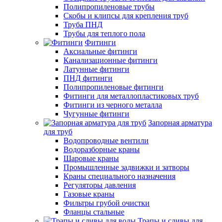
Полипропиленовые трубы
Скобы и клипсы для крепления труб
Труба ПНД
Трубы для теплого пола
Фитинги
Аксиальные фитинги
Канализационные фитинги
Латунные фитинги
ПНД фитинги
Полипропиленовые фитинги
Фитинги для металлопластиковых труб
Фитинги из черного металла
Чугунные фитинги
Запорная арматура
для труб
Водопроводные вентили
Водоразборные краны
Шаровые краны
Промышленные задвижки и затворы
Краны специального назначения
Регуляторы давления
Газовые краны
Фильтры грубой очистки
Фланцы стальные
Трапы и сливы для