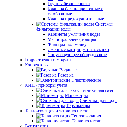
Группы безопасности
Клапана балансировочные и
мембранные
Клапана предохранительные
Системы
фильтрации воды
Кабинеты умягчения воды
Магистральные фильтры
Фильтры под мойку
Сменные картриджи и засыпки
Сопутствующее оборудование
Гидрострелки и модули
Конвекторы
Водяные
Газовые
Электрические
КИП / приборы учета
Счетчики для газа
Манометры
Счетчики для воды
Термометры
Теплоизоляция и теплоносители
Теплоизоляция
Теплоносители
Вентиляция