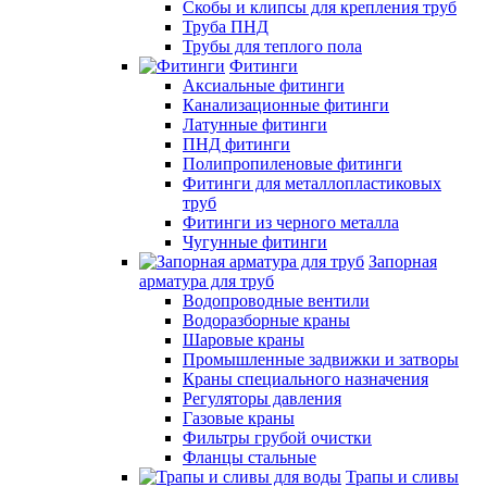
Скобы и клипсы для крепления труб
Труба ПНД
Трубы для теплого пола
Фитинги
Аксиальные фитинги
Канализационные фитинги
Латунные фитинги
ПНД фитинги
Полипропиленовые фитинги
Фитинги для металлопластиковых
труб
Фитинги из черного металла
Чугунные фитинги
Запорная
арматура для труб
Водопроводные вентили
Водоразборные краны
Шаровые краны
Промышленные задвижки и затворы
Краны специального назначения
Регуляторы давления
Газовые краны
Фильтры грубой очистки
Фланцы стальные
Трапы и сливы