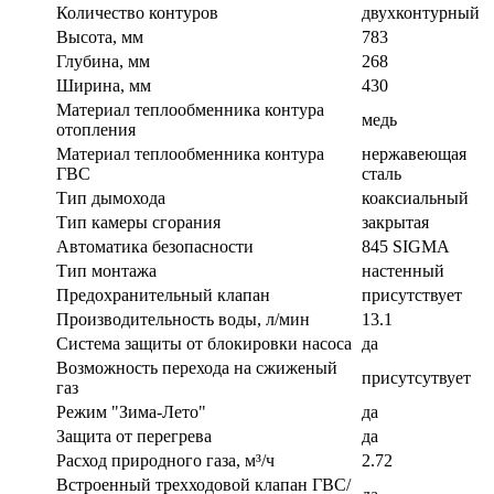
Количество контуров
двухконтурный
Высота, мм
783
Глубина, мм
268
Ширина, мм
430
Материал теплообменника контура
медь
отопления
Материал теплообменника контура
нержавеющая
ГВС
сталь
Тип дымохода
коаксиальный
Тип камеры сгорания
закрытая
Автоматика безопасности
845 SIGMA
Тип монтажа
настенный
Предохранительный клапан
присутствует
Производительность воды, л/мин
13.1
Система защиты от блокировки насоса
да
Возможность перехода на сжиженый
присутсутвует
газ
Режим "Зима-Лето"
да
Защита от перегрева
да
Расход природного газа, м³/ч
2.72
Встроенный трехходовой клапан ГВС/