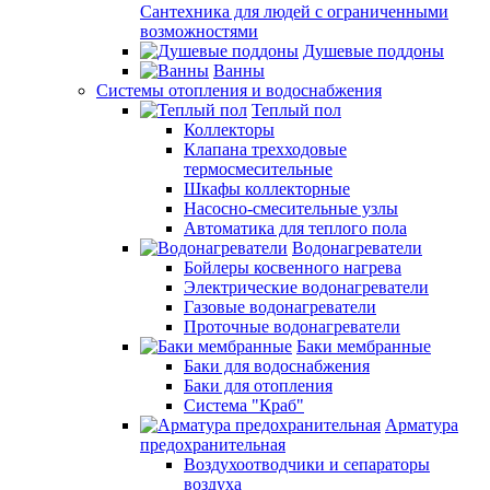
Сантехника для людей с ограниченными
возможностями
Душевые поддоны
Ванны
Системы отопления и водоснабжения
Теплый пол
Коллекторы
Клапана трехходовые
термосмесительные
Шкафы коллекторные
Насосно-смесительные узлы
Автоматика для теплого пола
Водонагреватели
Бойлеры косвенного нагрева
Электрические водонагреватели
Газовые водонагреватели
Проточные водонагреватели
Баки мембранные
Баки для водоснабжения
Баки для отопления
Система "Краб"
Арматура
предохранительная
Воздухоотводчики и сепараторы
воздуха