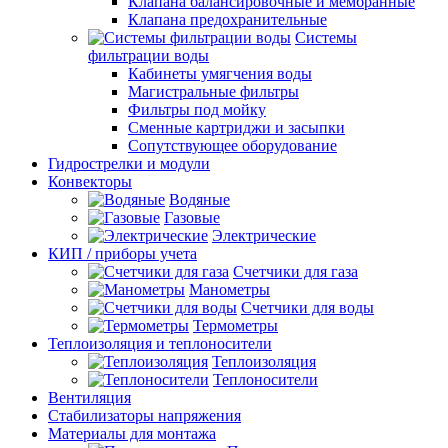
Клапана балансировочные и мембранные
Клапана предохранительные
Системы
фильтрации воды
Кабинеты умягчения воды
Магистральные фильтры
Фильтры под мойку
Сменные картриджи и засыпки
Сопутствующее оборудование
Гидрострелки и модули
Конвекторы
Водяные
Газовые
Электрические
КИП / приборы учета
Счетчики для газа
Манометры
Счетчики для воды
Термометры
Теплоизоляция и теплоносители
Теплоизоляция
Теплоносители
Вентиляция
Стабилизаторы напряжения
Материалы для монтажа