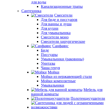
для воды
Канализационные трапы
Сантехника
Смесители
Для биде и писсуаров
Для ванны и душа
Для кухни
Для умывальника
Смесители моно
Смесители хирургические
Санфаянс
Биде
Писсуары
Умывальники (раковины)
Унитазы
Чаша генуя
Мойки
Мойки из нержавеющей стали
Мойки композитные
Умывальники
Мебель для
ванной комнаты
Полотенцесушители