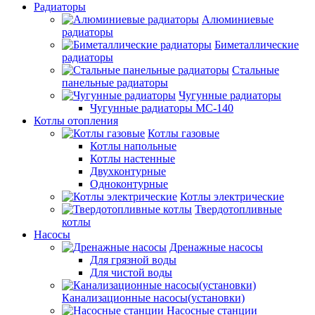
Радиаторы
Алюминиевые
радиаторы
Биметаллические
радиаторы
Стальные
панельные радиаторы
Чугунные радиаторы
Чугунные радиаторы МС-140
Котлы отопления
Котлы газовые
Котлы напольные
Котлы настенные
Двухконтурные
Одноконтурные
Котлы электрические
Твердотопливные
котлы
Насосы
Дренажные насосы
Для грязной воды
Для чистой воды
Канализационные насосы(установки)
Насосные станции