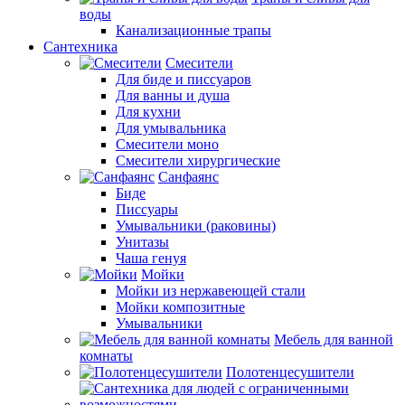
воды
Канализационные трапы
Сантехника
Смесители
Для биде и писсуаров
Для ванны и душа
Для кухни
Для умывальника
Смесители моно
Смесители хирургические
Санфаянс
Биде
Писсуары
Умывальники (раковины)
Унитазы
Чаша генуя
Мойки
Мойки из нержавеющей стали
Мойки композитные
Умывальники
Мебель для ванной
комнаты
Полотенцесушители