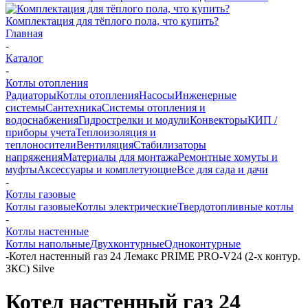
Комплектация для тёплого пола, что купить?
Главная
-
Каталог
-
Котлы отопления
Радиаторы
Котлы отопления
Насосы
Инженерные
системы
Сантехника
Системы отопления и
водоснабжения
Гидрострелки и модули
Конвекторы
КИП /
приборы учета
Теплоизоляция и
теплоносители
Вентиляция
Стабилизаторы
напряжения
Материалы для монтажа
Ремонтные хомуты и
муфты
Аксессуары и комплетующие
Все для сада и дачи
-
Котлы газовые
Котлы газовые
Котлы электрические
Твердотопливные котлы
-
Котлы настенные
Котлы напольные
Двухконтурные
Одноконтурные
-
Котел настенный газ 24 Лемакс PRIME PRO-V24 (2-х контур.
ЗКС) Silve
Котел настенный газ 24