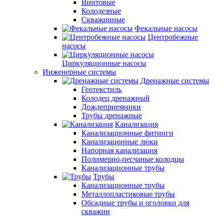
Винтовые
Колодезные
Скважинные
Фекальные насосы
Центробежные
насосы
Циркуляционные насосы
Инженерные системы
Дренажные системы
Геотекстиль
Колодец дренажный
Дождеприемники
Трубы дренажные
Канализация
Канализационные фитинги
Канализацонные люки
Напорная канализация
Полимерно-песчаные колодцы
Канализационные трубы
Трубы
Канализационные трубы
Металлопластиковые трубы
Обсадные трубы и оголовки для
скважин