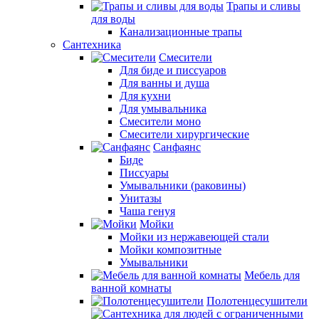
Трапы и сливы
для воды
Канализационные трапы
Сантехника
Смесители
Для биде и писсуаров
Для ванны и душа
Для кухни
Для умывальника
Смесители моно
Смесители хирургические
Санфаянс
Биде
Писсуары
Умывальники (раковины)
Унитазы
Чаша генуя
Мойки
Мойки из нержавеющей стали
Мойки композитные
Умывальники
Мебель для
ванной комнаты
Полотенцесушители