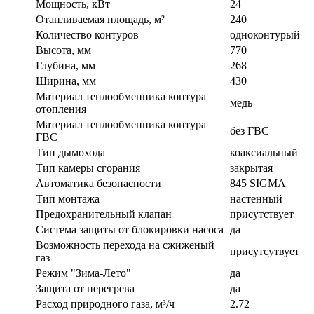
Мощность, кВт
24
Отапливаемая площадь, м²
240
Количество контуров
одноконтурый
Высота, мм
770
Глубина, мм
268
Ширина, мм
430
Материал теплообменника контура
медь
отопления
Материал теплообменника контура
без ГВС
ГВС
Тип дымохода
коаксиальный
Тип камеры сгорания
закрытая
Автоматика безопасности
845 SIGMA
Тип монтажа
настенный
Предохранительный клапан
присутствует
Система защиты от блокировки насоса
да
Возможность перехода на сжиженый
присутсутвует
газ
Режим "Зима-Лето"
да
Защита от перегрева
да
Расход природного газа, м³/ч
2.72