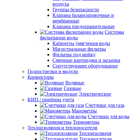
воздуха
Группы безопасности
Клапана балансировочные и
мембранные
Клапана предохранительные
Системы
фильтрации воды
Кабинеты умягчения воды
Магистральные фильтры
Фильтры под мойку
Сменные картриджи и засыпки
Сопутствующее оборудование
Гидрострелки и модули
Конвекторы
Водяные
Газовые
Электрические
КИП / приборы учета
Счетчики для газа
Манометры
Счетчики для воды
Термометры
Теплоизоляция и теплоносители
Теплоизоляция
Теплоносители