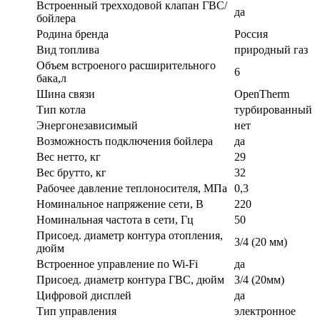
Встроенный трехходовой клапан ГВС/
да
бойлера
Родина бренда
Россия
Вид топлива
природный газ
Объем встроеного расширительного
6
бака,л
Шина связи
OpenTherm
Тип котла
турбированный
Энергонезависимый
нет
Возможность подключения бойлера
да
Вес нетто, кг
29
Вес брутто, кг
32
Рабочее давление теплоносителя, МПа
0,3
Номинальное напряжение сети, В
220
Номинальная частота в сети, Гц
50
Присоед. диаметр контура отопления,
3/4 (20 мм)
дюйм
Встроенное управление по Wi-Fi
да
Присоед. диаметр контура ГВС, дюйм
3/4 (20мм)
Цифровой дисплей
да
Тип управления
электронное