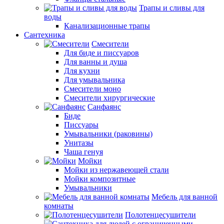
Трапы и сливы для
воды
Канализационные трапы
Сантехника
Смесители
Для биде и писсуаров
Для ванны и душа
Для кухни
Для умывальника
Смесители моно
Смесители хирургические
Санфаянс
Биде
Писсуары
Умывальники (раковины)
Унитазы
Чаша генуя
Мойки
Мойки из нержавеющей стали
Мойки композитные
Умывальники
Мебель для ванной
комнаты
Полотенцесушители