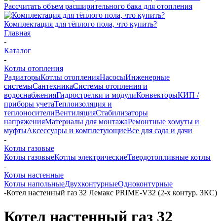
Рассчитать объем расширительного бака для отопления
Комплектация для тёплого пола, что купить?
Главная
-
Каталог
-
Котлы отопления
Радиаторы
Котлы отопления
Насосы
Инженерные
системы
Сантехника
Системы отопления и
водоснабжения
Гидрострелки и модули
Конвекторы
КИП /
приборы учета
Теплоизоляция и
теплоносители
Вентиляция
Стабилизаторы
напряжения
Материалы для монтажа
Ремонтные хомуты и
муфты
Аксессуары и комплетующие
Все для сада и дачи
-
Котлы газовые
Котлы газовые
Котлы электрические
Твердотопливные котлы
-
Котлы настенные
Котлы напольные
Двухконтурные
Одноконтурные
-
Котел настенный газ 32 Лемакс PRIME-V32 (2-х контур. ЗКС)
Котел настенный газ 32