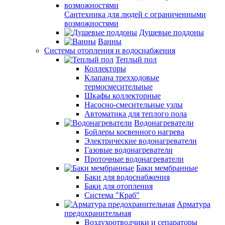
Сантехника для людей с ограниченными
возможностями
Душевые поддоны
Ванны
Системы отопления и водоснабжения
Теплый пол
Коллекторы
Клапана трехходовые
термосмесительные
Шкафы коллекторные
Насосно-смесительные узлы
Автоматика для теплого пола
Водонагреватели
Бойлеры косвенного нагрева
Электрические водонагреватели
Газовые водонагреватели
Проточные водонагреватели
Баки мембранные
Баки для водоснабжения
Баки для отопления
Система "Краб"
Арматура
предохранительная
Воздухоотводчики и сепараторы