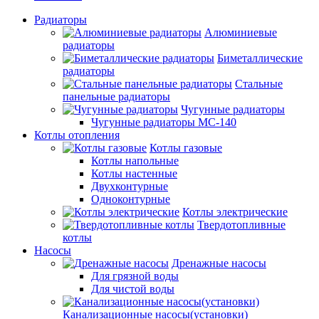
Радиаторы
Алюминиевые
радиаторы
Биметаллические
радиаторы
Стальные
панельные радиаторы
Чугунные радиаторы
Чугунные радиаторы МС-140
Котлы отопления
Котлы газовые
Котлы напольные
Котлы настенные
Двухконтурные
Одноконтурные
Котлы электрические
Твердотопливные
котлы
Насосы
Дренажные насосы
Для грязной воды
Для чистой воды
Канализационные насосы(установки)