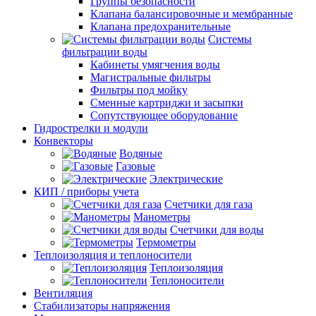
Группы безопасности
Клапана балансировочные и мембранные
Клапана предохранительные
Системы
фильтрации воды
Кабинеты умягчения воды
Магистральные фильтры
Фильтры под мойку
Сменные картриджи и засыпки
Сопутствующее оборудование
Гидрострелки и модули
Конвекторы
Водяные
Газовые
Электрические
КИП / приборы учета
Счетчики для газа
Манометры
Счетчики для воды
Термометры
Теплоизоляция и теплоносители
Теплоизоляция
Теплоносители
Вентиляция
Стабилизаторы напряжения