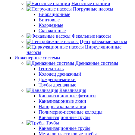
Насосные станции
Погружные насосы
Вибрационные
Винтовые
Колодезные
Скважинные
Фекальные насосы
Центробежные насосы
Циркуляционные
насосы
Инженерные системы
Дренажные системы
Геотекстиль
Колодец дренажный
Дождеприемники
Трубы дренажные
Канализация
Канализационные фитинги
Канализацонные люки
Напорная канализация
Полимерно-песчаные колодцы
Канализационные трубы
Трубы
Канализационные трубы
Металлопластиковые трубы