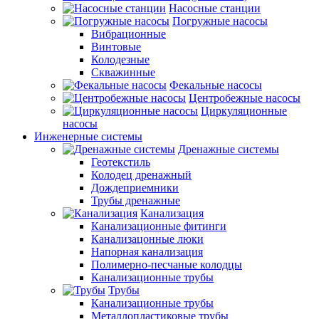
Насосные станции
Погружные насосы
Вибрационные
Винтовые
Колодезные
Скважинные
Фекальные насосы
Центробежные насосы
Циркуляционные
насосы
Инженерные системы
Дренажные системы
Геотекстиль
Колодец дренажный
Дождеприемники
Трубы дренажные
Канализация
Канализационные фитинги
Канализацонные люки
Напорная канализация
Полимерно-песчаные колодцы
Канализационные трубы
Трубы
Канализационные трубы
Металлопластиковые трубы