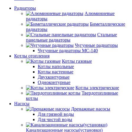
Радиаторы
Алюминиевые
радиаторы
Биметаллические
радиаторы
Стальные
панельные радиаторы
Чугунные радиаторы
Чугунные радиаторы МС-140
Котлы отопления
Котлы газовые
Котлы напольные
Котлы настенные
Двухконтурные
Одноконтурные
Котлы электрические
Твердотопливные
котлы
Насосы
Дренажные насосы
Для грязной воды
Для чистой воды
Канализационные насосы(установки)