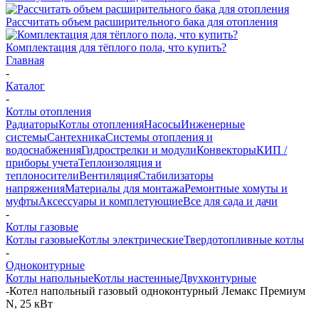
Рассчитать объем расширительного бака для отопления
Комплектация для тёплого пола, что купить?
Главная
-
Каталог
-
Котлы отопления
Радиаторы
Котлы отопления
Насосы
Инженерные
системы
Сантехника
Системы отопления и
водоснабжения
Гидрострелки и модули
Конвекторы
КИП /
приборы учета
Теплоизоляция и
теплоносители
Вентиляция
Стабилизаторы
напряжения
Материалы для монтажа
Ремонтные хомуты и
муфты
Аксессуары и комплетующие
Все для сада и дачи
-
Котлы газовые
Котлы газовые
Котлы электрические
Твердотопливные котлы
-
Одноконтурные
Котлы напольные
Котлы настенные
Двухконтурные
-
Котел напольный газовый одноконтурный Лемакс Премиум
N, 25 кВт