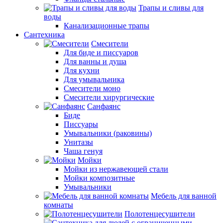
Трапы и сливы для
воды
Канализационные трапы
Сантехника
Смесители
Для биде и писсуаров
Для ванны и душа
Для кухни
Для умывальника
Смесители моно
Смесители хирургические
Санфаянс
Биде
Писсуары
Умывальники (раковины)
Унитазы
Чаша генуя
Мойки
Мойки из нержавеющей стали
Мойки композитные
Умывальники
Мебель для ванной
комнаты
Полотенцесушители