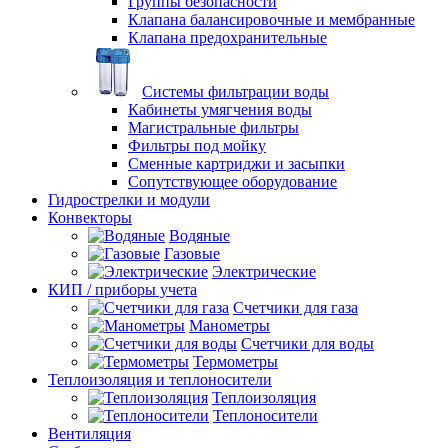
Группы безопасности
Клапана балансировочные и мембранные
Клапана предохранительные
Системы фильтрации воды
Кабинеты умягчения воды
Магистральные фильтры
Фильтры под мойку
Сменные картриджи и засыпки
Сопутствующее оборудование
Гидрострелки и модули
Конвекторы
Водяные
Газовые
Электрические
КИП / приборы учета
Счетчики для газа
Манометры
Счетчики для воды
Термометры
Теплоизоляция и теплоносители
Теплоизоляция
Теплоносители
Вентиляция