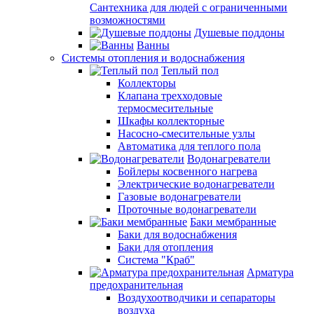
Сантехника для людей с ограниченными
возможностями
Душевые поддоны
Ванны
Системы отопления и водоснабжения
Теплый пол
Коллекторы
Клапана трехходовые
термосмесительные
Шкафы коллекторные
Насосно-смесительные узлы
Автоматика для теплого пола
Водонагреватели
Бойлеры косвенного нагрева
Электрические водонагреватели
Газовые водонагреватели
Проточные водонагреватели
Баки мембранные
Баки для водоснабжения
Баки для отопления
Система "Краб"
Арматура
предохранительная
Воздухоотводчики и сепараторы
воздуха