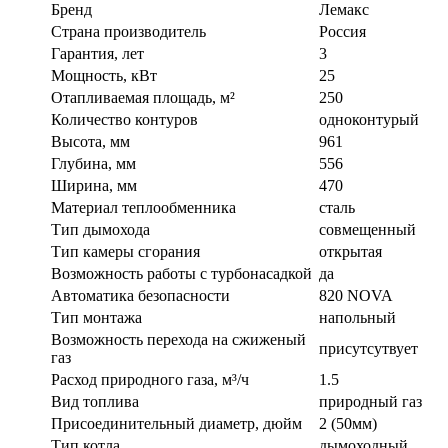
Бренд
Лемакс
Страна производитель
Россия
Гарантия, лет
3
Мощность, кВт
25
Отапливаемая площадь, м²
250
Количество контуров
одноконтурый
Высота, мм
961
Глубина, мм
556
Ширина, мм
470
Материал теплообменника
сталь
Тип дымохода
совмещенный
Тип камеры сгорания
открытая
Возможность работы с турбонасадкой
да
Автоматика безопасности
820 NOVA
Тип монтажа
напольный
Возможность перехода на сжиженый
присутсутвует
газ
Расход природного газа, м³/ч
1.5
Вид топлива
природный газ
Присоединительный диаметр, дюйм
2 (50мм)
Тип котла
дымоходный