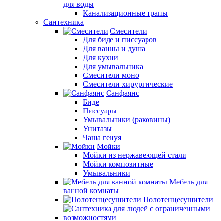
для воды
Канализационные трапы
Сантехника
Смесители
Для биде и писсуаров
Для ванны и душа
Для кухни
Для умывальника
Смесители моно
Смесители хирургические
Санфаянс
Биде
Писсуары
Умывальники (раковины)
Унитазы
Чаша генуя
Мойки
Мойки из нержавеющей стали
Мойки композитные
Умывальники
Мебель для
ванной комнаты
Полотенцесушители