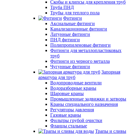
Скобы и клипсы для крепления труб
Труба ПНД
Трубы для теплого пола
Фитинги
Аксиальные фитинги
Канализационные фитинги
Латунные фитинги
ПНД фитинги
Полипропиленовые фитинги
Фитинги для металлопластиковых
труб
Фитинги из черного металла
Чугунные фитинги
Запорная
арматура для труб
Водопроводные вентили
Водоразборные краны
Шаровые краны
Промышленные задвижки и затворы
Краны специального назначения
Регуляторы давления
Газовые краны
Фильтры грубой очистки
Фланцы стальные
Трапы и сливы