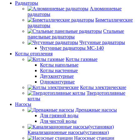
Радиаторы
Алюминиевые
радиаторы
Биметаллические
радиаторы
Стальные
панельные радиаторы
Чугунные радиаторы
Чугунные радиаторы МС-140
Котлы отопления
Котлы газовые
Котлы напольные
Котлы настенные
Двухконтурные
Одноконтурные
Котлы электрические
Твердотопливные
котлы
Насосы
Дренажные насосы
Для грязной воды
Для чистой воды
Канализационные насосы(установки)
Насосные станции