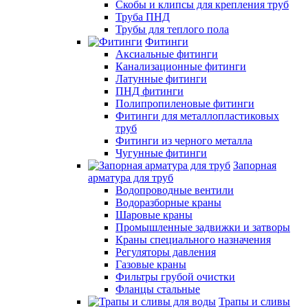
Скобы и клипсы для крепления труб
Труба ПНД
Трубы для теплого пола
Фитинги
Аксиальные фитинги
Канализационные фитинги
Латунные фитинги
ПНД фитинги
Полипропиленовые фитинги
Фитинги для металлопластиковых
труб
Фитинги из черного металла
Чугунные фитинги
Запорная
арматура для труб
Водопроводные вентили
Водоразборные краны
Шаровые краны
Промышленные задвижки и затворы
Краны специального назначения
Регуляторы давления
Газовые краны
Фильтры грубой очистки
Фланцы стальные
Трапы и сливы