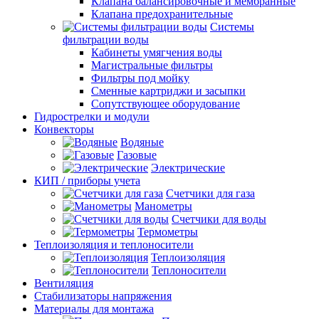
Клапана балансировочные и мембранные
Клапана предохранительные
Системы
фильтрации воды
Кабинеты умягчения воды
Магистральные фильтры
Фильтры под мойку
Сменные картриджи и засыпки
Сопутствующее оборудование
Гидрострелки и модули
Конвекторы
Водяные
Газовые
Электрические
КИП / приборы учета
Счетчики для газа
Манометры
Счетчики для воды
Термометры
Теплоизоляция и теплоносители
Теплоизоляция
Теплоносители
Вентиляция
Стабилизаторы напряжения
Материалы для монтажа