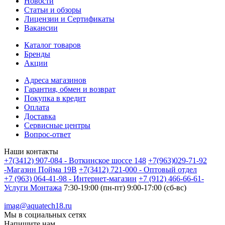
Новости
Статьи и обзоры
Лицензии и Сертификаты
Вакансии
Каталог товаров
Бренды
Акции
Адреса магазинов
Гарантия, обмен и возврат
Покупка в кредит
Оплата
Доставка
Сервисные центры
Вопрос-ответ
Наши контакты
+7(3412) 907-084 - Воткинское шоссе 148
+7(963)029-71-92
-Магазин Пойма 19В
+7(3412) 721-000 - Оптовый отдел
+7 (963) 064-41-98 - Интернет-магазин
+7 (912) 466-66-61-
Услуги Монтажа
7:30-19:00 (пн-пт) 9:00-17:00 (сб-вс)
imag@aquatech18.ru
Мы в социальных сетях
Напишите нам