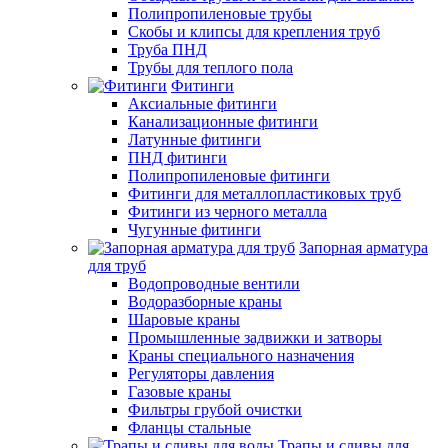
Полипропиленовые трубы
Скобы и клипсы для крепления труб
Труба ПНД
Трубы для теплого пола
Фитинги
Аксиальные фитинги
Канализационные фитинги
Латунные фитинги
ПНД фитинги
Полипропиленовые фитинги
Фитинги для металлопластиковых труб
Фитинги из черного металла
Чугунные фитинги
Запорная арматура
для труб
Водопроводные вентили
Водоразборные краны
Шаровые краны
Промышленные задвижки и затворы
Краны специального назначения
Регуляторы давления
Газовые краны
Фильтры грубой очистки
Фланцы стальные
Трапы и сливы для