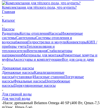
Комплектация для тёплого пола, что купить?
Главная
-
Каталог
-
Насосы
Радиаторы
Котлы отопления
Насосы
Инженерные
системы
Сантехника
Системы отопления и
водоснабжения
Гидрострелки и модули
Конвекторы
КИП /
приборы учета
Теплоизоляция и
теплоносители
Вентиляция
Стабилизаторы
напряжения
Материалы для монтажа
Ремонтные хомуты и
муфты
Аксессуары и комплетующие
Все для сада и дачи
-
Дренажные насосы
Дренажные насосы
Канализационные
насосы(установки)
Насосные станции
Погружные
насосы
Фекальные насосы
Центробежные
насосы
Циркуляционные насосы
-
Для грязной воды
Для чистой воды
-
Насос дренажный Belamos Omega 40 SP (400 Вт, Qmax-7,5
m3/час, Hmax-5 м)