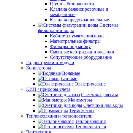
Группы безопасности
Клапана балансировочные и
мембранные
Клапана предохранительные
Системы
фильтрации воды
Кабинеты умягчения воды
Магистральные фильтры
Фильтры под мойку
Сменные картриджи и засыпки
Сопутствующее оборудование
Гидрострелки и модули
Конвекторы
Водяные
Газовые
Электрические
КИП / приборы учета
Счетчики для газа
Манометры
Счетчики для воды
Термометры
Теплоизоляция и теплоносители
Теплоизоляция
Теплоносители
Вентиляция