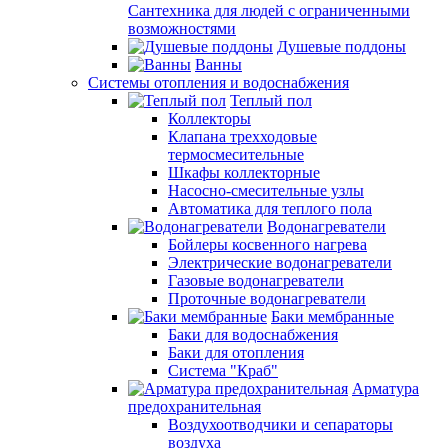
Сантехника для людей с ограниченными
возможностями
Душевые поддоны
Ванны
Системы отопления и водоснабжения
Теплый пол
Коллекторы
Клапана трехходовые
термосмесительные
Шкафы коллекторные
Насосно-смесительные узлы
Автоматика для теплого пола
Водонагреватели
Бойлеры косвенного нагрева
Электрические водонагреватели
Газовые водонагреватели
Проточные водонагреватели
Баки мембранные
Баки для водоснабжения
Баки для отопления
Система "Краб"
Арматура
предохранительная
Воздухоотводчики и сепараторы
воздуха