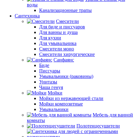
воды
Канализационные трапы
Сантехника
Смесители
Для биде и писсуаров
Для ванны и душа
Для кухни
Для умывальника
Смесители моно
Смесители хирургические
Санфаянс
Биде
Писсуары
Умывальники (раковины)
Унитазы
Чаша генуя
Мойки
Мойки из нержавеющей стали
Мойки композитные
Умывальники
Мебель для ванной
комнаты
Полотенцесушители