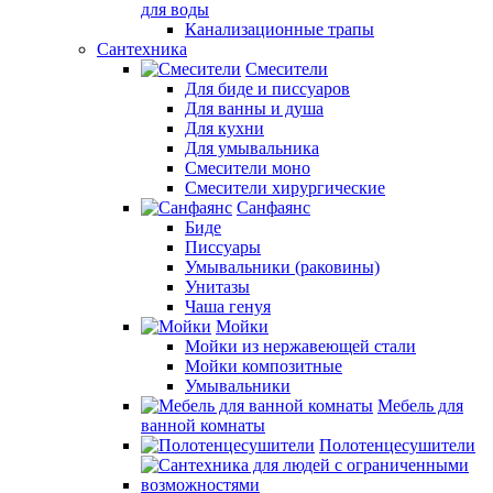
для воды
Канализационные трапы
Сантехника
Смесители
Для биде и писсуаров
Для ванны и душа
Для кухни
Для умывальника
Смесители моно
Смесители хирургические
Санфаянс
Биде
Писсуары
Умывальники (раковины)
Унитазы
Чаша генуя
Мойки
Мойки из нержавеющей стали
Мойки композитные
Умывальники
Мебель для
ванной комнаты
Полотенцесушители