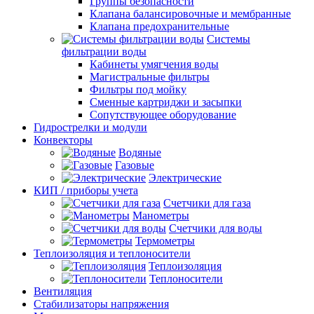
Группы безопасности
Клапана балансировочные и мембранные
Клапана предохранительные
Системы
фильтрации воды
Кабинеты умягчения воды
Магистральные фильтры
Фильтры под мойку
Сменные картриджи и засыпки
Сопутствующее оборудование
Гидрострелки и модули
Конвекторы
Водяные
Газовые
Электрические
КИП / приборы учета
Счетчики для газа
Манометры
Счетчики для воды
Термометры
Теплоизоляция и теплоносители
Теплоизоляция
Теплоносители
Вентиляция
Стабилизаторы напряжения