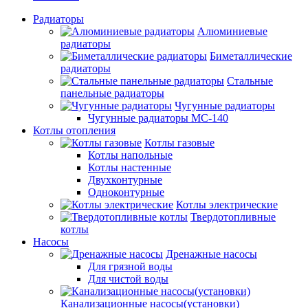
Радиаторы
Алюминиевые
радиаторы
Биметаллические
радиаторы
Стальные
панельные радиаторы
Чугунные радиаторы
Чугунные радиаторы МС-140
Котлы отопления
Котлы газовые
Котлы напольные
Котлы настенные
Двухконтурные
Одноконтурные
Котлы электрические
Твердотопливные
котлы
Насосы
Дренажные насосы
Для грязной воды
Для чистой воды
Канализационные насосы(установки)