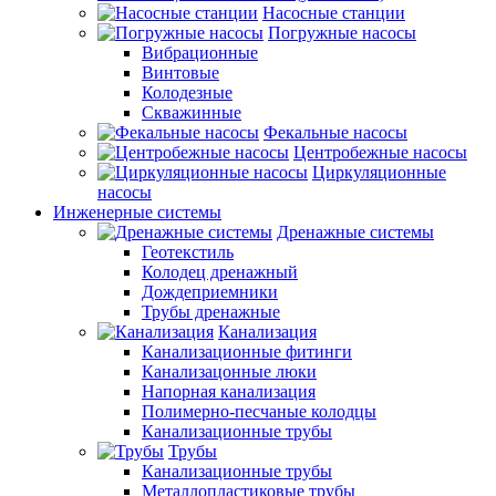
Насосные станции
Погружные насосы
Вибрационные
Винтовые
Колодезные
Скважинные
Фекальные насосы
Центробежные насосы
Циркуляционные
насосы
Инженерные системы
Дренажные системы
Геотекстиль
Колодец дренажный
Дождеприемники
Трубы дренажные
Канализация
Канализационные фитинги
Канализацонные люки
Напорная канализация
Полимерно-песчаные колодцы
Канализационные трубы
Трубы
Канализационные трубы
Металлопластиковые трубы