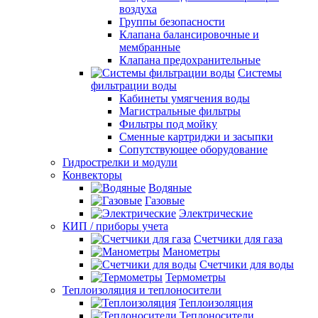
воздуха
Группы безопасности
Клапана балансировочные и
мембранные
Клапана предохранительные
Системы
фильтрации воды
Кабинеты умягчения воды
Магистральные фильтры
Фильтры под мойку
Сменные картриджи и засыпки
Сопутствующее оборудование
Гидрострелки и модули
Конвекторы
Водяные
Газовые
Электрические
КИП / приборы учета
Счетчики для газа
Манометры
Счетчики для воды
Термометры
Теплоизоляция и теплоносители
Теплоизоляция
Теплоносители