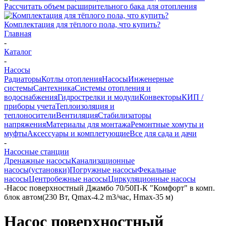
Рассчитать объем расширительного бака для отопления
Комплектация для тёплого пола, что купить?
Главная
-
Каталог
-
Насосы
Радиаторы
Котлы отопления
Насосы
Инженерные
системы
Сантехника
Системы отопления и
водоснабжения
Гидрострелки и модули
Конвекторы
КИП /
приборы учета
Теплоизоляция и
теплоносители
Вентиляция
Стабилизаторы
напряжения
Материалы для монтажа
Ремонтные хомуты и
муфты
Аксессуары и комплетующие
Все для сада и дачи
-
Насосные станции
Дренажные насосы
Канализационные
насосы(установки)
Погружные насосы
Фекальные
насосы
Центробежные насосы
Циркуляционные насосы
-
Насос поверхностный Джамбо 70/50П-К "Комфорт" в комп.
блок автом(230 Вт, Qmax-4.2 m3/час, Hmax-35 м)
Насос поверхностный