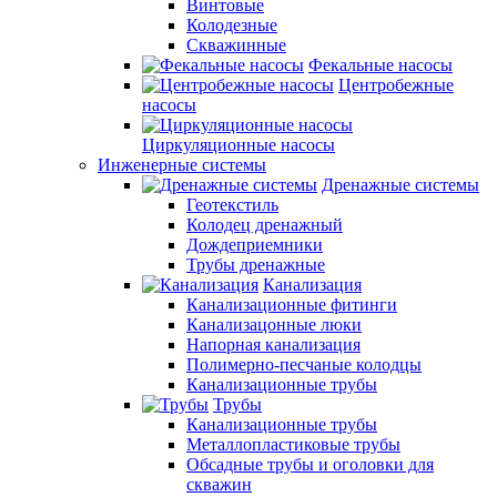
Винтовые
Колодезные
Скважинные
Фекальные насосы
Центробежные
насосы
Циркуляционные насосы
Инженерные системы
Дренажные системы
Геотекстиль
Колодец дренажный
Дождеприемники
Трубы дренажные
Канализация
Канализационные фитинги
Канализацонные люки
Напорная канализация
Полимерно-песчаные колодцы
Канализационные трубы
Трубы
Канализационные трубы
Металлопластиковые трубы
Обсадные трубы и оголовки для
скважин