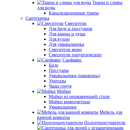
Трапы и сливы
для воды
Канализационные трапы
Сантехника
Смесители
Для биде и писсуаров
Для ванны и душа
Для кухни
Для умывальника
Смесители моно
Смесители хирургические
Санфаянс
Биде
Писсуары
Умывальники (раковины)
Унитазы
Чаша генуя
Мойки
Мойки из нержавеющей стали
Мойки композитные
Умывальники
Мебель для
ванной комнаты
Полотенцесушители