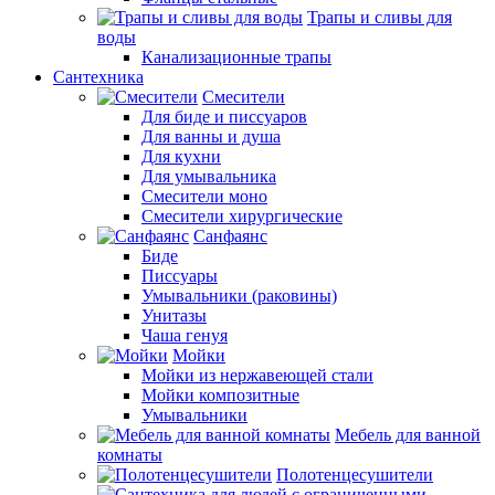
Трапы и сливы для
воды
Канализационные трапы
Сантехника
Смесители
Для биде и писсуаров
Для ванны и душа
Для кухни
Для умывальника
Смесители моно
Смесители хирургические
Санфаянс
Биде
Писсуары
Умывальники (раковины)
Унитазы
Чаша генуя
Мойки
Мойки из нержавеющей стали
Мойки композитные
Умывальники
Мебель для ванной
комнаты
Полотенцесушители