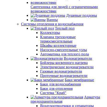
Сантехника для людей с ограниченными
возможностями
Душевые поддоны
Ванны
Системы отопления и водоснабжения
Теплый пол
Коллекторы
Клапана трехходовые
термосмесительные
Шкафы коллекторные
Насосно-смесительные узлы
Автоматика для теплого пола
Водонагреватели
Бойлеры косвенного нагрева
Электрические водонагреватели
Газовые водонагреватели
Проточные водонагреватели
Баки мембранные
Баки для водоснабжения
Баки для отопления
Система "Краб"
Арматура
предохранительная
Воздухоотводчики и сепараторы