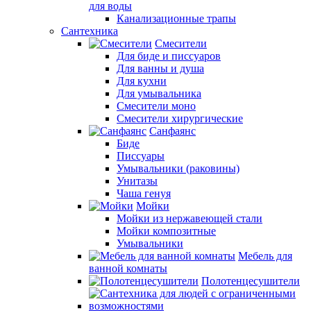
для воды
Канализационные трапы
Сантехника
Смесители
Для биде и писсуаров
Для ванны и душа
Для кухни
Для умывальника
Смесители моно
Смесители хирургические
Санфаянс
Биде
Писсуары
Умывальники (раковины)
Унитазы
Чаша генуя
Мойки
Мойки из нержавеющей стали
Мойки композитные
Умывальники
Мебель для
ванной комнаты
Полотенцесушители