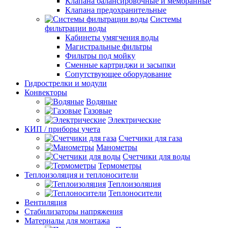
Клапана балансировочные и мембранные
Клапана предохранительные
Системы
фильтрации воды
Кабинеты умягчения воды
Магистральные фильтры
Фильтры под мойку
Сменные картриджи и засыпки
Сопутствующее оборудование
Гидрострелки и модули
Конвекторы
Водяные
Газовые
Электрические
КИП / приборы учета
Счетчики для газа
Манометры
Счетчики для воды
Термометры
Теплоизоляция и теплоносители
Теплоизоляция
Теплоносители
Вентиляция
Стабилизаторы напряжения
Материалы для монтажа