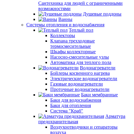
Сантехника для людей с ограниченными
возможностями
Душевые поддоны
Ванны
Системы отопления и водоснабжения
Теплый пол
Коллекторы
Клапана трехходовые
термосмесительные
Шкафы коллекторные
Насосно-смесительные узлы
Автоматика для теплого пола
Водонагреватели
Бойлеры косвенного нагрева
Электрические водонагреватели
Газовые водонагреватели
Проточные водонагреватели
Баки мембранные
Баки для водоснабжения
Баки для отопления
Система "Краб"
Арматура
предохранительная
Воздухоотводчики и сепараторы
воздуха