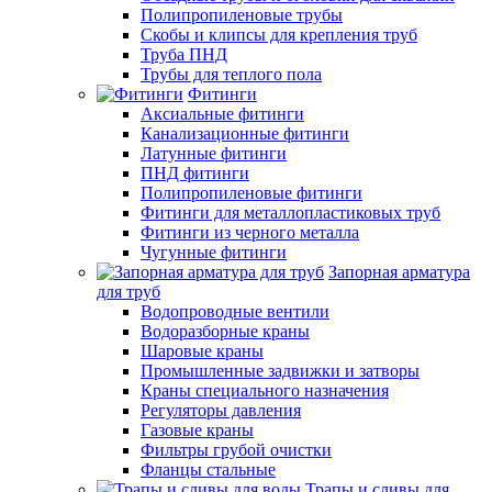
Полипропиленовые трубы
Скобы и клипсы для крепления труб
Труба ПНД
Трубы для теплого пола
Фитинги
Аксиальные фитинги
Канализационные фитинги
Латунные фитинги
ПНД фитинги
Полипропиленовые фитинги
Фитинги для металлопластиковых труб
Фитинги из черного металла
Чугунные фитинги
Запорная арматура
для труб
Водопроводные вентили
Водоразборные краны
Шаровые краны
Промышленные задвижки и затворы
Краны специального назначения
Регуляторы давления
Газовые краны
Фильтры грубой очистки
Фланцы стальные
Трапы и сливы для