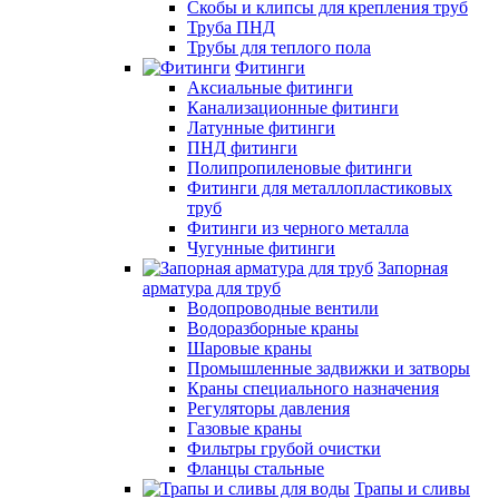
Скобы и клипсы для крепления труб
Труба ПНД
Трубы для теплого пола
Фитинги
Аксиальные фитинги
Канализационные фитинги
Латунные фитинги
ПНД фитинги
Полипропиленовые фитинги
Фитинги для металлопластиковых
труб
Фитинги из черного металла
Чугунные фитинги
Запорная
арматура для труб
Водопроводные вентили
Водоразборные краны
Шаровые краны
Промышленные задвижки и затворы
Краны специального назначения
Регуляторы давления
Газовые краны
Фильтры грубой очистки
Фланцы стальные
Трапы и сливы