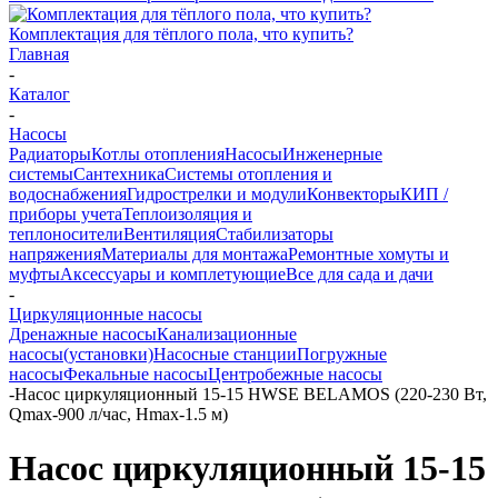
Комплектация для тёплого пола, что купить?
Главная
-
Каталог
-
Насосы
Радиаторы
Котлы отопления
Насосы
Инженерные
системы
Сантехника
Системы отопления и
водоснабжения
Гидрострелки и модули
Конвекторы
КИП /
приборы учета
Теплоизоляция и
теплоносители
Вентиляция
Стабилизаторы
напряжения
Материалы для монтажа
Ремонтные хомуты и
муфты
Аксессуары и комплетующие
Все для сада и дачи
-
Циркуляционные насосы
Дренажные насосы
Канализационные
насосы(установки)
Насосные станции
Погружные
насосы
Фекальные насосы
Центробежные насосы
-
Насос циркуляционный 15-15 HWSE BELAMOS (220-230 Вт,
Qmax-900 л/час, Hmax-1.5 м)
Насос циркуляционный 15-15