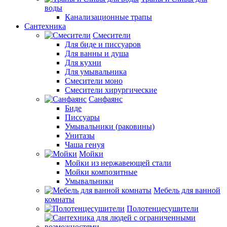
воды
Канализационные трапы
Сантехника
Смесители
Для биде и писсуаров
Для ванны и душа
Для кухни
Для умывальника
Смесители моно
Смесители хирургические
Санфаянс
Биде
Писсуары
Умывальники (раковины)
Унитазы
Чаша генуя
Мойки
Мойки из нержавеющей стали
Мойки композитные
Умывальники
Мебель для ванной
комнаты
Полотенцесушители