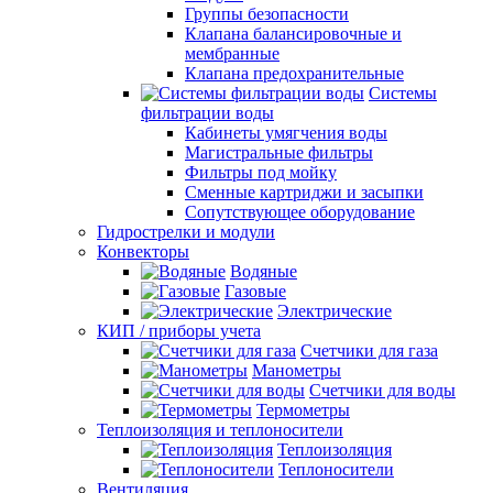
Группы безопасности
Клапана балансировочные и
мембранные
Клапана предохранительные
Системы
фильтрации воды
Кабинеты умягчения воды
Магистральные фильтры
Фильтры под мойку
Сменные картриджи и засыпки
Сопутствующее оборудование
Гидрострелки и модули
Конвекторы
Водяные
Газовые
Электрические
КИП / приборы учета
Счетчики для газа
Манометры
Счетчики для воды
Термометры
Теплоизоляция и теплоносители
Теплоизоляция
Теплоносители
Вентиляция