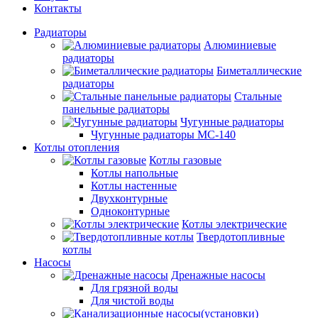
Контакты
Радиаторы
Алюминиевые
радиаторы
Биметаллические
радиаторы
Стальные
панельные радиаторы
Чугунные радиаторы
Чугунные радиаторы МС-140
Котлы отопления
Котлы газовые
Котлы напольные
Котлы настенные
Двухконтурные
Одноконтурные
Котлы электрические
Твердотопливные
котлы
Насосы
Дренажные насосы
Для грязной воды
Для чистой воды