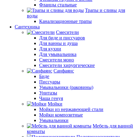
Фланцы стальные
Трапы и сливы для
воды
Канализационные трапы
Сантехника
Смесители
Для биде и писсуаров
Для ванны и душа
Для кухни
Для умывальника
Смесители моно
Смесители хирургические
Санфаянс
Биде
Писсуары
Умывальники (раковины)
Унитазы
Чаша генуя
Мойки
Мойки из нержавеющей стали
Мойки композитные
Умывальники
Мебель для ванной
комнаты
Полотенцесушители