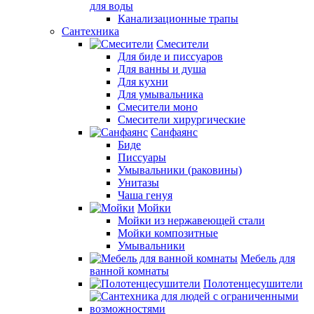
для воды
Канализационные трапы
Сантехника
Смесители
Для биде и писсуаров
Для ванны и душа
Для кухни
Для умывальника
Смесители моно
Смесители хирургические
Санфаянс
Биде
Писсуары
Умывальники (раковины)
Унитазы
Чаша генуя
Мойки
Мойки из нержавеющей стали
Мойки композитные
Умывальники
Мебель для
ванной комнаты
Полотенцесушители