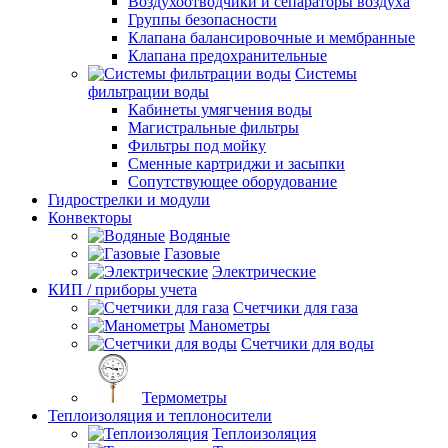
Воздухоотводчики и сепараторы воздуха
Группы безопасности
Клапана балансировочные и мембранные
Клапана предохранительные
Системы
фильтрации воды
Кабинеты умягчения воды
Магистральные фильтры
Фильтры под мойку
Сменные картриджи и засыпки
Сопутствующее оборудование
Гидрострелки и модули
Конвекторы
Водяные
Газовые
Электрические
КИП / приборы учета
Счетчики для газа
Манометры
Счетчики для воды
Термометры
Теплоизоляция и теплоносители
Теплоизоляция