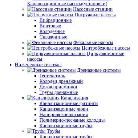
Канализационные насосы(установки)
Насосные станции
Погружные насосы
Вибрационные
Винтовые
Колодезные
Скважинные
Фекальные насосы
Центробежные насосы
Циркуляционные
насосы
Инженерные системы
Дренажные системы
Геотекстиль
Колодец дренажный
Дождеприемники
Трубы дренажные
Канализация
Канализационные фитинги
Канализацонные люки
Напорная канализация
Полимерно-песчаные колодцы
Канализационные трубы
Трубы
Канализационные трубы