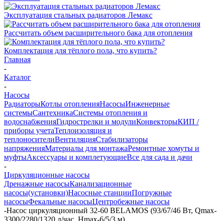
Эксплуатация стальных радиаторов Лемакс
Рассчитать объем расширительного бака для отопления
Комплектация для тёплого пола, что купить?
Главная
-
Каталог
-
Насосы
Радиаторы
Котлы отопления
Насосы
Инженерные
системы
Сантехника
Системы отопления и
водоснабжения
Гидрострелки и модули
Конвекторы
КИП /
приборы учета
Теплоизоляция и
теплоносители
Вентиляция
Стабилизаторы
напряжения
Материалы для монтажа
Ремонтные хомуты и
муфты
Аксессуары и комплетующие
Все для сада и дачи
-
Циркуляционные насосы
Дренажные насосы
Канализационные
насосы(установки)
Насосные станции
Погружные
насосы
Фекальные насосы
Центробежные насосы
-
Насос циркуляционный 32-60 BELAMOS (93/67/46 Вт, Qmax-
3300/2280/1320 л/час, Hmax-6/5/3 м)