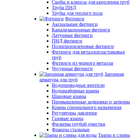
Скобы и клипсы для крепления труб
Труба ПНД
Трубы для теплого пола
Фитинги
Аксиальные фитинги
Канализационные фитинги
Латунные фитинги
ПНД фитинги
Полипропиленовые фитинги
Фитинги для металлопластиковых
труб
Фитинги из черного металла
Чугунные фитинги
Запорная
арматура для труб
Водопроводные вентили
Водоразборные краны
Шаровые краны
Промышленные задвижки и затворы
Краны специального назначения
Регуляторы давления
Газовые краны
Фильтры грубой очистки
Фланцы стальные
Трапы и сливы