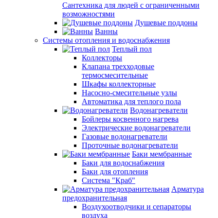
Сантехника для людей с ограниченными
возможностями
Душевые поддоны
Ванны
Системы отопления и водоснабжения
Теплый пол
Коллекторы
Клапана трехходовые
термосмесительные
Шкафы коллекторные
Насосно-смесительные узлы
Автоматика для теплого пола
Водонагреватели
Бойлеры косвенного нагрева
Электрические водонагреватели
Газовые водонагреватели
Проточные водонагреватели
Баки мембранные
Баки для водоснабжения
Баки для отопления
Система "Краб"
Арматура
предохранительная
Воздухоотводчики и сепараторы
воздуха