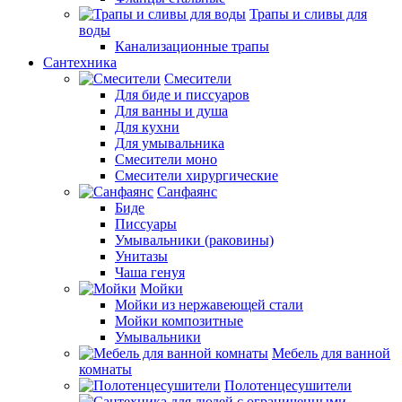
Трапы и сливы для
воды
Канализационные трапы
Сантехника
Смесители
Для биде и писсуаров
Для ванны и душа
Для кухни
Для умывальника
Смесители моно
Смесители хирургические
Санфаянс
Биде
Писсуары
Умывальники (раковины)
Унитазы
Чаша генуя
Мойки
Мойки из нержавеющей стали
Мойки композитные
Умывальники
Мебель для ванной
комнаты
Полотенцесушители