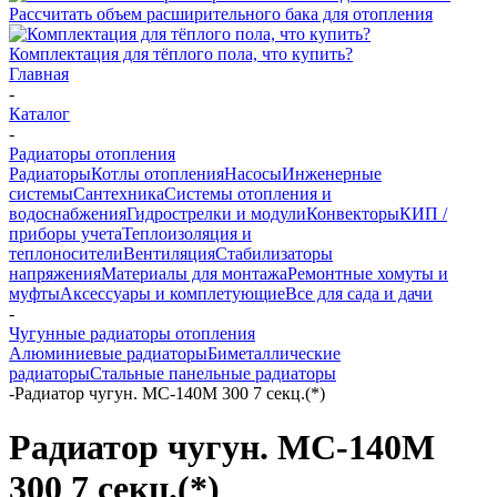
Рассчитать объем расширительного бака для отопления
Комплектация для тёплого пола, что купить?
Главная
-
Каталог
-
Радиаторы отопления
Радиаторы
Котлы отопления
Насосы
Инженерные
системы
Сантехника
Системы отопления и
водоснабжения
Гидрострелки и модули
Конвекторы
КИП /
приборы учета
Теплоизоляция и
теплоносители
Вентиляция
Стабилизаторы
напряжения
Материалы для монтажа
Ремонтные хомуты и
муфты
Аксессуары и комплетующие
Все для сада и дачи
-
Чугунные радиаторы отопления
Алюминиевые радиаторы
Биметаллические
радиаторы
Стальные панельные радиаторы
-
Радиатор чугун. МС-140М 300 7 секц.(*)
Радиатор чугун. МС-140М
300 7 секц.(*)