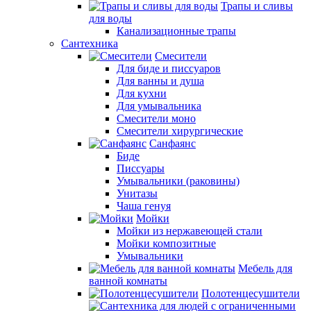
Трапы и сливы
для воды
Канализационные трапы
Сантехника
Смесители
Для биде и писсуаров
Для ванны и душа
Для кухни
Для умывальника
Смесители моно
Смесители хирургические
Санфаянс
Биде
Писсуары
Умывальники (раковины)
Унитазы
Чаша генуя
Мойки
Мойки из нержавеющей стали
Мойки композитные
Умывальники
Мебель для
ванной комнаты
Полотенцесушители