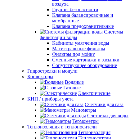
воздуха
Группы безопасности
Клапана балансировочные и
мембранные
Клапана предохранительные
Системы
фильтрации воды
Кабинеты умягчения воды
Магистральные фильтры
Фильтры под мойку
Сменные картриджи и засыпки
Сопутствующее оборудование
Гидрострелки и модули
Конвекторы
Водяные
Газовые
Электрические
КИП / приборы учета
Счетчики для газа
Манометры
Счетчики для воды
Термометры
Теплоизоляция и теплоносители
Теплоизоляция
Теплоносители