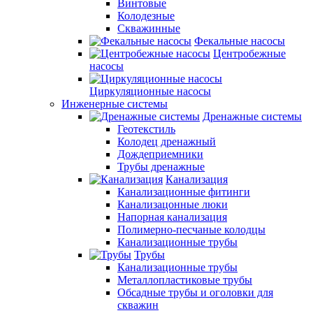
Винтовые
Колодезные
Скважинные
Фекальные насосы
Центробежные
насосы
Циркуляционные насосы
Инженерные системы
Дренажные системы
Геотекстиль
Колодец дренажный
Дождеприемники
Трубы дренажные
Канализация
Канализационные фитинги
Канализацонные люки
Напорная канализация
Полимерно-песчаные колодцы
Канализационные трубы
Трубы
Канализационные трубы
Металлопластиковые трубы
Обсадные трубы и оголовки для
скважин