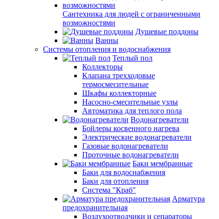
Сантехника для людей с ограниченными
возможностями
Душевые поддоны
Ванны
Системы отопления и водоснабжения
Теплый пол
Коллекторы
Клапана трехходовые
термосмесительные
Шкафы коллекторные
Насосно-смесительные узлы
Автоматика для теплого пола
Водонагреватели
Бойлеры косвенного нагрева
Электрические водонагреватели
Газовые водонагреватели
Проточные водонагреватели
Баки мембранные
Баки для водоснабжения
Баки для отопления
Система "Краб"
Арматура
предохранительная
Воздухоотводчики и сепараторы