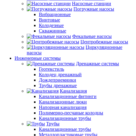
Насосные станции
Погружные насосы
Вибрационные
Винтовые
Колодезные
Скважинные
Фекальные насосы
Центробежные насосы
Циркуляционные
насосы
Инженерные системы
Дренажные системы
Геотекстиль
Колодец дренажный
Дождеприемники
Трубы дренажные
Канализация
Канализационные фитинги
Канализацонные люки
Напорная канализация
Полимерно-песчаные колодцы
Канализационные трубы
Трубы
Канализационные трубы
Металлопластиковые трубы