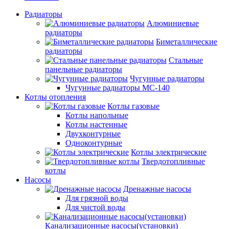
Радиаторы
Алюминиевые
радиаторы
Биметаллические
радиаторы
Стальные
панельные радиаторы
Чугунные радиаторы
Чугунные радиаторы МС-140
Котлы отопления
Котлы газовые
Котлы напольные
Котлы настенные
Двухконтурные
Одноконтурные
Котлы электрические
Твердотопливные
котлы
Насосы
Дренажные насосы
Для грязной воды
Для чистой воды
Канализационные насосы(установки)