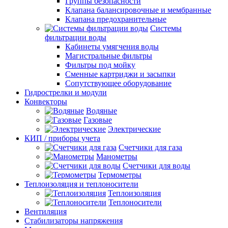
Группы безопасности
Клапана балансировочные и мембранные
Клапана предохранительные
Системы
фильтрации воды
Кабинеты умягчения воды
Магистральные фильтры
Фильтры под мойку
Сменные картриджи и засыпки
Сопутствующее оборудование
Гидрострелки и модули
Конвекторы
Водяные
Газовые
Электрические
КИП / приборы учета
Счетчики для газа
Манометры
Счетчики для воды
Термометры
Теплоизоляция и теплоносители
Теплоизоляция
Теплоносители
Вентиляция
Стабилизаторы напряжения