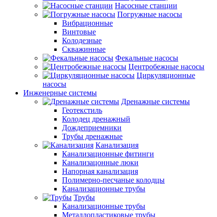
Насосные станции
Погружные насосы
Вибрационные
Винтовые
Колодезные
Скважинные
Фекальные насосы
Центробежные насосы
Циркуляционные
насосы
Инженерные системы
Дренажные системы
Геотекстиль
Колодец дренажный
Дождеприемники
Трубы дренажные
Канализация
Канализационные фитинги
Канализацонные люки
Напорная канализация
Полимерно-песчаные колодцы
Канализационные трубы
Трубы
Канализационные трубы
Металлопластиковые трубы