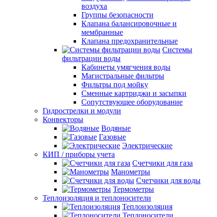
воздуха
Группы безопасности
Клапана балансировочные и
мембранные
Клапана предохранительные
Системы
фильтрации воды
Кабинеты умягчения воды
Магистральные фильтры
Фильтры под мойку
Сменные картриджи и засыпки
Сопутствующее оборудование
Гидрострелки и модули
Конвекторы
Водяные
Газовые
Электрические
КИП / приборы учета
Счетчики для газа
Манометры
Счетчики для воды
Термометры
Теплоизоляция и теплоносители
Теплоизоляция
Теплоносители