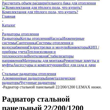
Рассчитать объем расширительного бака для отопления
Комплектация для тёплого пола, что купить?
Главная
-
Каталог
-
Радиаторы отопления
Радиаторы
Котлы отопления
Насосы
Инженерные
системы
Сантехника
Системы отопления и
водоснабжения
Гидрострелки и модули
Конвекторы
КИП /
приборы учета
Теплоизоляция и
теплоносители
Вентиляция
Стабилизаторы
напряжения
Материалы для монтажа
Ремонтные хомуты и
муфты
Аксессуары и комплетующие
Все для сада и дачи
-
Стальные радиаторы отопления
Алюминиевые радиаторы
Биметаллические
радиаторы
Чугунные радиаторы
-
Радиатор стальной панельный 22/200/1200 LEMAX нижн.
Радиатор стальной
панельный 22/200/1200