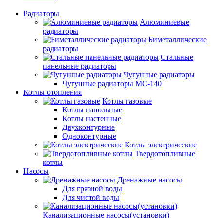
Радиаторы
Алюминиевые
радиаторы
Биметаллические
радиаторы
Стальные
панельные радиаторы
Чугунные радиаторы
Чугунные радиаторы МС-140
Котлы отопления
Котлы газовые
Котлы напольные
Котлы настенные
Двухконтурные
Одноконтурные
Котлы электрические
Твердотопливные
котлы
Насосы
Дренажные насосы
Для грязной воды
Для чистой воды
Канализационные насосы(установки)