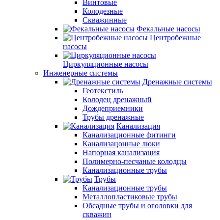
Винтовые
Колодезные
Скважинные
Фекальные насосы
Центробежные
насосы
Циркуляционные насосы
Инженерные системы
Дренажные системы
Геотекстиль
Колодец дренажный
Дождеприемники
Трубы дренажные
Канализация
Канализационные фитинги
Канализацонные люки
Напорная канализация
Полимерно-песчаные колодцы
Канализационные трубы
Трубы
Канализационные трубы
Металлопластиковые трубы
Обсадные трубы и оголовки для
скважин