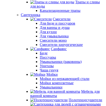
Трапы и сливы
для воды
Канализационные трапы
Сантехника
Смесители
Для биде и писсуаров
Для ванны и душа
Для кухни
Для умывальника
Смесители моно
Смесители хирургические
Санфаянс
Биде
Писсуары
Умывальники (раковины)
Унитазы
Чаша генуя
Мойки
Мойки из нержавеющей стали
Мойки композитные
Умывальники
Мебель для
ванной комнаты
Полотенцесушители