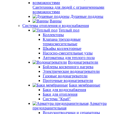
Сантехника для людей с ограниченными
возможностями
Душевые поддоны
Ванны
Системы отопления и водоснабжения
Теплый пол
Коллекторы
Клапана трехходовые
термосмесительные
Шкафы коллекторные
Насосно-смесительные узлы
Автоматика для теплого пола
Водонагреватели
Бойлеры косвенного нагрева
Электрические водонагреватели
Газовые водонагреватели
Проточные водонагреватели
Баки мембранные
Баки для водоснабжения
Баки для отопления
Система "Краб"
Арматура
предохранительная
Воздухоотводчики и сепараторы