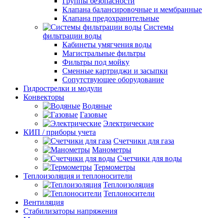
Группы безопасности
Клапана балансировочные и мембранные
Клапана предохранительные
Системы
фильтрации воды
Кабинеты умягчения воды
Магистральные фильтры
Фильтры под мойку
Сменные картриджи и засыпки
Сопутствующее оборудование
Гидрострелки и модули
Конвекторы
Водяные
Газовые
Электрические
КИП / приборы учета
Счетчики для газа
Манометры
Счетчики для воды
Термометры
Теплоизоляция и теплоносители
Теплоизоляция
Теплоносители
Вентиляция
Стабилизаторы напряжения