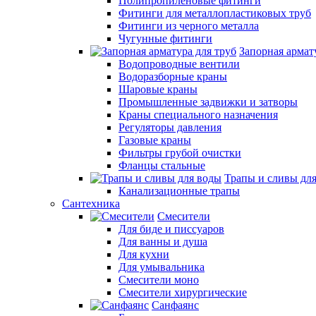
Полипропиленовые фитинги
Фитинги для металлопластиковых труб
Фитинги из черного металла
Чугунные фитинги
Запорная армат
Водопроводные вентили
Водоразборные краны
Шаровые краны
Промышленные задвижки и затворы
Краны специального назначения
Регуляторы давления
Газовые краны
Фильтры грубой очистки
Фланцы стальные
Трапы и сливы дл
Канализационные трапы
Сантехника
Смесители
Для биде и писсуаров
Для ванны и душа
Для кухни
Для умывальника
Смесители моно
Смесители хирургические
Санфаянс