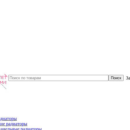
З
диаторы
ие радиаторы
панельные радиаторы