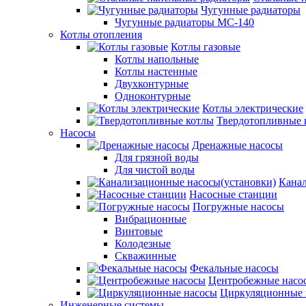
Чугунные радиаторы
Чугунные радиаторы МС-140
Котлы отопления
Котлы газовые
Котлы напольные
Котлы настенные
Двухконтурные
Одноконтурные
Котлы электрические
Твердотопливные 
Насосы
Дренажные насосы
Для грязной воды
Для чистой воды
Канал
Насосные станции
Погружные насосы
Вибрационные
Винтовые
Колодезные
Скважинные
Фекальные насосы
Центробежные насо
Циркуляционные 
Инженерные системы