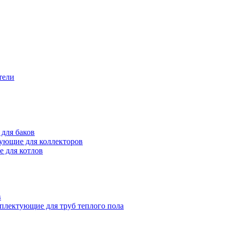
тели
для баков
ующие для коллекторов
 для котлов
в
плектующие для труб теплого пола