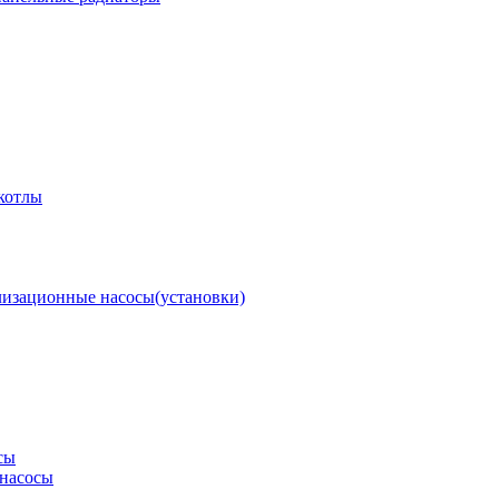
котлы
изационные насосы(установки)
сы
насосы