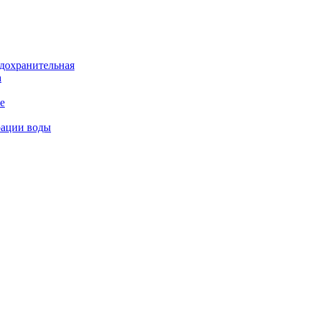
дохранительная
а
е
рации воды