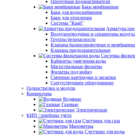
Проточные водонагреватели
Баки мембранные
Баки для водоснабжения
Баки для отопления
Система "Краб"
Арматура пре
Воздухоотводчики и сепараторы воздух
Группы безопасности
Клапана балансировочные и мембранны
Клапана предохранительные
Системы фильт
Кабинеты умягчения воды
Магистральные фильтры
Фильтры под мойку
Сменные картриджи и засыпки
Сопутствующее оборудование
Гидрострелки и модули
Конвекторы
Водяные
Газовые
Электрические
КИП / приборы учета
Счетчики для газа
Манометры
Счетчики для воды