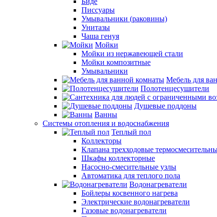
Биде
Писсуары
Умывальники (раковины)
Унитазы
Чаша генуя
Мойки
Мойки из нержавеющей стали
Мойки композитные
Умывальники
Мебель для ва
Полотенцесушители
Душевые поддоны
Ванны
Системы отопления и водоснабжения
Теплый пол
Коллекторы
Клапана трехходовые термосмесительн
Шкафы коллекторные
Насосно-смесительные узлы
Автоматика для теплого пола
Водонагреватели
Бойлеры косвенного нагрева
Электрические водонагреватели
Газовые водонагреватели