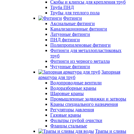
Скобы и клипсы для крепления труб
Труба ПНД
Трубы для теплого пола
Фитинги
Аксиальные фитинги
Канализационные фитинги
Латунные фитинги
ПНД фитинги
Полипропиленовые фитинги
Фитинги для металлопластиковых
труб
Фитинги из черного металла
Чугунные фитинги
Запорная
арматура для труб
Водопроводные вентили
Водоразборные краны
Шаровые краны
Промышленные задвижки и затворы
Краны специального назначения
Регуляторы давления
Газовые краны
Фильтры грубой очистки
Фланцы стальные
Трапы и сливы