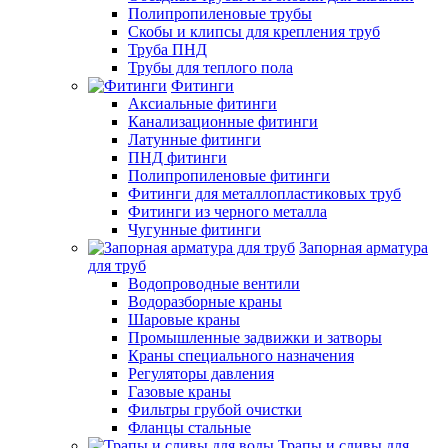
Полипропиленовые трубы
Скобы и клипсы для крепления труб
Труба ПНД
Трубы для теплого пола
Фитинги
Аксиальные фитинги
Канализационные фитинги
Латунные фитинги
ПНД фитинги
Полипропиленовые фитинги
Фитинги для металлопластиковых труб
Фитинги из черного металла
Чугунные фитинги
Запорная арматура
для труб
Водопроводные вентили
Водоразборные краны
Шаровые краны
Промышленные задвижки и затворы
Краны специального назначения
Регуляторы давления
Газовые краны
Фильтры грубой очистки
Фланцы стальные
Трапы и сливы для