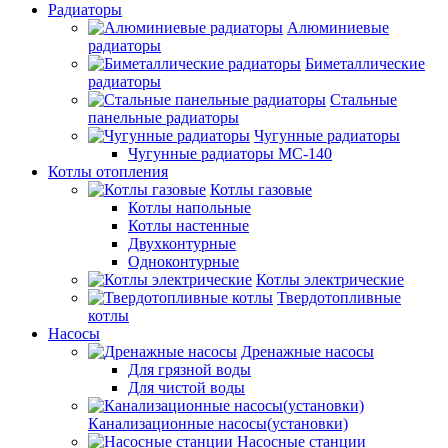
Радиаторы
Алюминиевые
радиаторы
Биметаллические
радиаторы
Стальные
панельные радиаторы
Чугунные радиаторы
Чугунные радиаторы МС-140
Котлы отопления
Котлы газовые
Котлы напольные
Котлы настенные
Двухконтурные
Одноконтурные
Котлы электрические
Твердотопливные
котлы
Насосы
Дренажные насосы
Для грязной воды
Для чистой воды
Канализационные насосы(установки)
Насосные станции