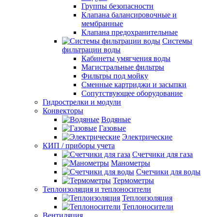
Группы безопасности
Клапана балансировочные и
мембранные
Клапана предохранительные
Системы
фильтрации воды
Кабинеты умягчения воды
Магистральные фильтры
Фильтры под мойку
Сменные картриджи и засыпки
Сопутствующее оборудование
Гидрострелки и модули
Конвекторы
Водяные
Газовые
Электрические
КИП / приборы учета
Счетчики для газа
Манометры
Счетчики для воды
Термометры
Теплоизоляция и теплоносители
Теплоизоляция
Теплоносители
Вентиляция