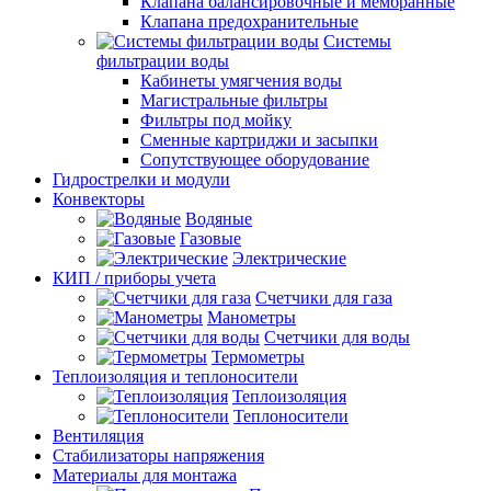
Клапана балансировочные и мембранные
Клапана предохранительные
Системы
фильтрации воды
Кабинеты умягчения воды
Магистральные фильтры
Фильтры под мойку
Сменные картриджи и засыпки
Сопутствующее оборудование
Гидрострелки и модули
Конвекторы
Водяные
Газовые
Электрические
КИП / приборы учета
Счетчики для газа
Манометры
Счетчики для воды
Термометры
Теплоизоляция и теплоносители
Теплоизоляция
Теплоносители
Вентиляция
Стабилизаторы напряжения
Материалы для монтажа