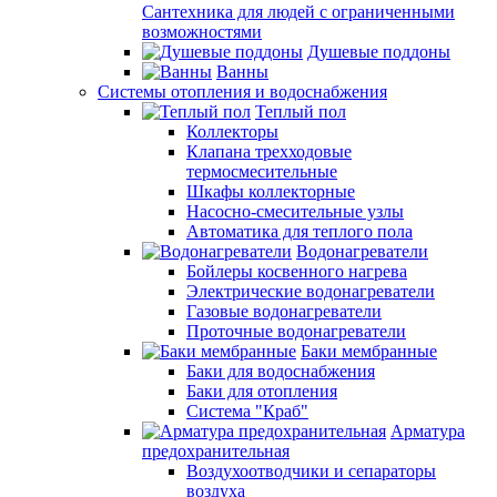
Сантехника для людей с ограниченными
возможностями
Душевые поддоны
Ванны
Системы отопления и водоснабжения
Теплый пол
Коллекторы
Клапана трехходовые
термосмесительные
Шкафы коллекторные
Насосно-смесительные узлы
Автоматика для теплого пола
Водонагреватели
Бойлеры косвенного нагрева
Электрические водонагреватели
Газовые водонагреватели
Проточные водонагреватели
Баки мембранные
Баки для водоснабжения
Баки для отопления
Система "Краб"
Арматура
предохранительная
Воздухоотводчики и сепараторы
воздуха