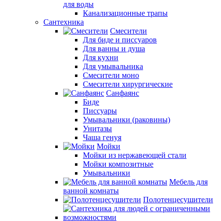
для воды
Канализационные трапы
Сантехника
Смесители
Для биде и писсуаров
Для ванны и душа
Для кухни
Для умывальника
Смесители моно
Смесители хирургические
Санфаянс
Биде
Писсуары
Умывальники (раковины)
Унитазы
Чаша генуя
Мойки
Мойки из нержавеющей стали
Мойки композитные
Умывальники
Мебель для
ванной комнаты
Полотенцесушители