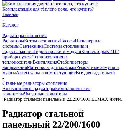
Комплектация для тёплого пола, что купить?
Главная
-
Каталог
-
Радиаторы отопления
Радиаторы
Котлы отопления
Насосы
Инженерные
системы
Сантехника
Системы отопления и
водоснабжения
Гидрострелки и модули
Конвекторы
КИП /
приборы учета
Теплоизоляция и
теплоносители
Вентиляция
Стабилизаторы
напряжения
Материалы для монтажа
Ремонтные хомуты и
муфты
Аксессуары и комплетующие
Все для сада и дачи
-
Стальные радиаторы отопления
Алюминиевые радиаторы
Биметаллические
радиаторы
Чугунные радиаторы
-
Радиатор стальной панельный 22/200/1600 LEMAX нижн.
Радиатор стальной
панельный 22/200/1600