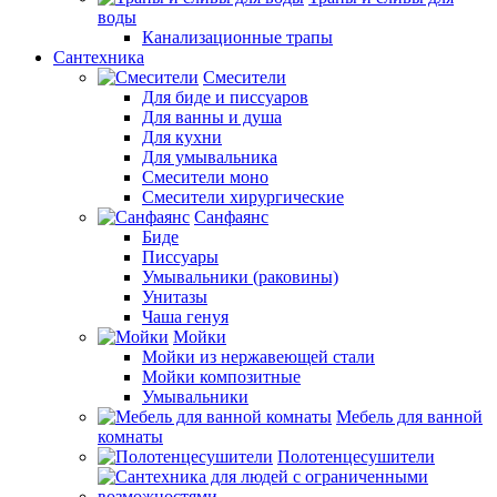
воды
Канализационные трапы
Сантехника
Смесители
Для биде и писсуаров
Для ванны и душа
Для кухни
Для умывальника
Смесители моно
Смесители хирургические
Санфаянс
Биде
Писсуары
Умывальники (раковины)
Унитазы
Чаша генуя
Мойки
Мойки из нержавеющей стали
Мойки композитные
Умывальники
Мебель для ванной
комнаты
Полотенцесушители