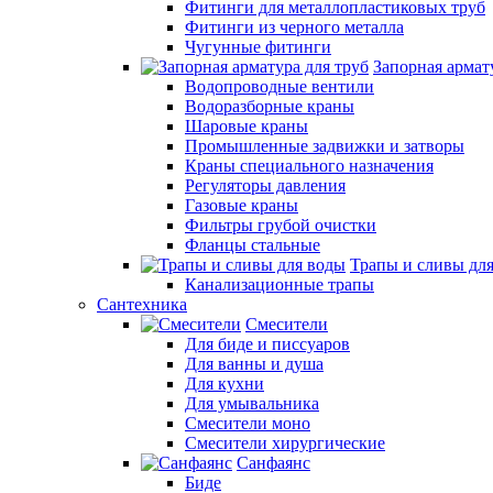
Фитинги для металлопластиковых труб
Фитинги из черного металла
Чугунные фитинги
Запорная армат
Водопроводные вентили
Водоразборные краны
Шаровые краны
Промышленные задвижки и затворы
Краны специального назначения
Регуляторы давления
Газовые краны
Фильтры грубой очистки
Фланцы стальные
Трапы и сливы дл
Канализационные трапы
Сантехника
Смесители
Для биде и писсуаров
Для ванны и душа
Для кухни
Для умывальника
Смесители моно
Смесители хирургические
Санфаянс
Биде