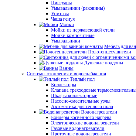
Писсуары
Умывальники (раковины)
Унитазы
Чаша генуя
Мойки
Мойки из нержавеющей стали
Мойки композитные
Умывальники
Мебель для ва
Полотенцесушители
Душевые поддоны
Ванны
Системы отопления и водоснабжения
Теплый пол
Коллекторы
Клапана трехходовые термосмесительн
Шкафы коллекторные
Насосно-смесительные узлы
Автоматика для теплого пола
Водонагреватели
Бойлеры косвенного нагрева
Электрические водонагреватели
Газовые водонагреватели
Проточные водонагреватели