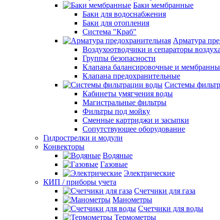
Баки мембранные
Баки для водоснабжения
Баки для отопления
Система "Краб"
Арматура пре
Воздухоотводчики и сепараторы воздух
Группы безопасности
Клапана балансировочные и мембранны
Клапана предохранительные
Системы фильт
Кабинеты умягчения воды
Магистральные фильтры
Фильтры под мойку
Сменные картриджи и засыпки
Сопутствующее оборудование
Гидрострелки и модули
Конвекторы
Водяные
Газовые
Электрические
КИП / приборы учета
Счетчики для газа
Манометры
Счетчики для воды
Термометры