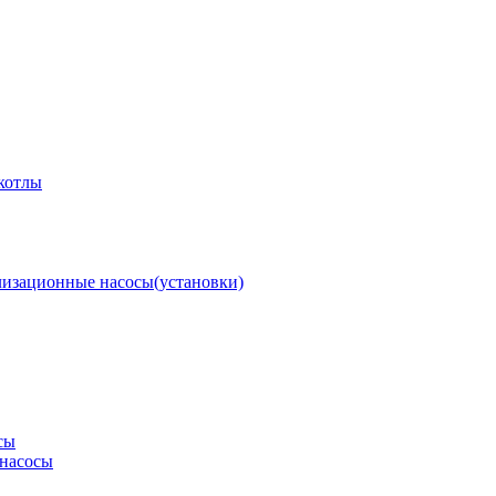
котлы
изационные насосы(установки)
сы
насосы