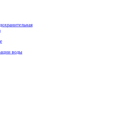
дохранительная
а
е
рации воды