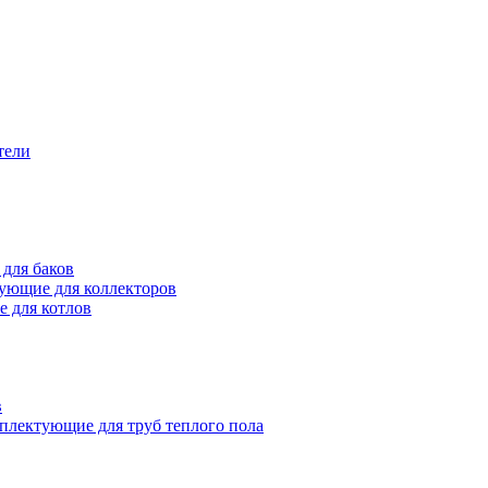
тели
для баков
ующие для коллекторов
 для котлов
в
плектующие для труб теплого пола