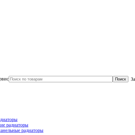
З
диаторы
ие радиаторы
панельные радиаторы