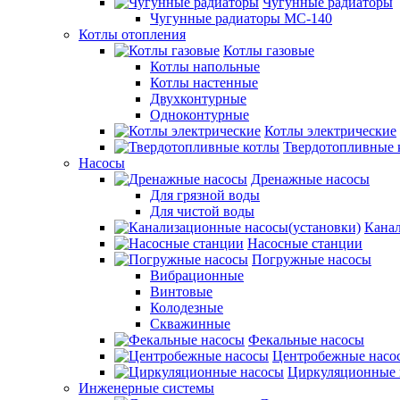
Чугунные радиаторы
Чугунные радиаторы МС-140
Котлы отопления
Котлы газовые
Котлы напольные
Котлы настенные
Двухконтурные
Одноконтурные
Котлы электрические
Твердотопливные 
Насосы
Дренажные насосы
Для грязной воды
Для чистой воды
Канал
Насосные станции
Погружные насосы
Вибрационные
Винтовые
Колодезные
Скважинные
Фекальные насосы
Центробежные насо
Циркуляционные 
Инженерные системы