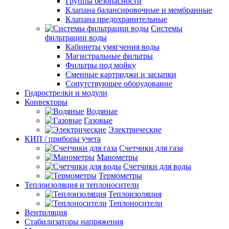
Группы безопасности
Клапана балансировочные и мембранные
Клапана предохранительные
Системы
фильтрации воды
Кабинеты умягчения воды
Магистральные фильтры
Фильтры под мойку
Сменные картриджи и засыпки
Сопутствующее оборудование
Гидрострелки и модули
Конвекторы
Водяные
Газовые
Электрические
КИП / приборы учета
Счетчики для газа
Манометры
Счетчики для воды
Термометры
Теплоизоляция и теплоносители
Теплоизоляция
Теплоносители
Вентиляция
Стабилизаторы напряжения