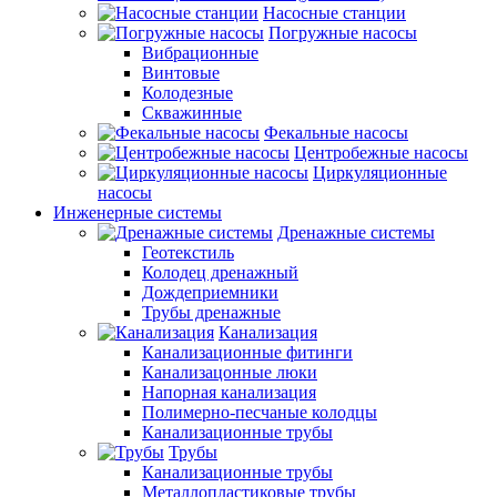
Насосные станции
Погружные насосы
Вибрационные
Винтовые
Колодезные
Скважинные
Фекальные насосы
Центробежные насосы
Циркуляционные
насосы
Инженерные системы
Дренажные системы
Геотекстиль
Колодец дренажный
Дождеприемники
Трубы дренажные
Канализация
Канализационные фитинги
Канализацонные люки
Напорная канализация
Полимерно-песчаные колодцы
Канализационные трубы
Трубы
Канализационные трубы
Металлопластиковые трубы