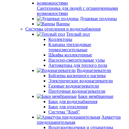
Сантехника для людей с ограниченными
возможностями
Душевые поддоны
Ванны
Системы отопления и водоснабжения
Теплый пол
Коллекторы
Клапана трехходовые
термосмесительные
Шкафы коллекторные
Насосно-смесительные узлы
Автоматика для теплого пола
Водонагреватели
Бойлеры косвенного нагрева
Электрические водонагреватели
Газовые водонагреватели
Проточные водонагреватели
Баки мембранные
Баки для водоснабжения
Баки для отопления
Система "Краб"
Арматура
предохранительная
Воздухоотводчики и сепараторы