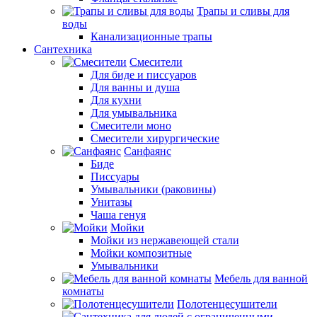
Трапы и сливы для
воды
Канализационные трапы
Сантехника
Смесители
Для биде и писсуаров
Для ванны и душа
Для кухни
Для умывальника
Смесители моно
Смесители хирургические
Санфаянс
Биде
Писсуары
Умывальники (раковины)
Унитазы
Чаша генуя
Мойки
Мойки из нержавеющей стали
Мойки композитные
Умывальники
Мебель для ванной
комнаты
Полотенцесушители