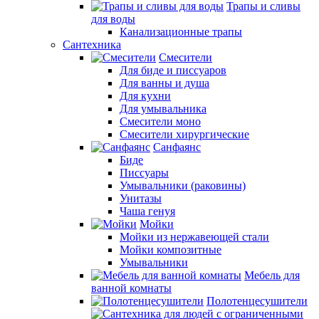
Трапы и сливы
для воды
Канализационные трапы
Сантехника
Смесители
Для биде и писсуаров
Для ванны и душа
Для кухни
Для умывальника
Смесители моно
Смесители хирургические
Санфаянс
Биде
Писсуары
Умывальники (раковины)
Унитазы
Чаша генуя
Мойки
Мойки из нержавеющей стали
Мойки композитные
Умывальники
Мебель для
ванной комнаты
Полотенцесушители