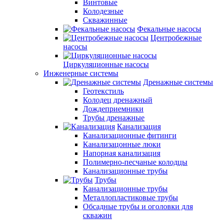
Винтовые
Колодезные
Скважинные
Фекальные насосы
Центробежные
насосы
Циркуляционные насосы
Инженерные системы
Дренажные системы
Геотекстиль
Колодец дренажный
Дождеприемники
Трубы дренажные
Канализация
Канализационные фитинги
Канализацонные люки
Напорная канализация
Полимерно-песчаные колодцы
Канализационные трубы
Трубы
Канализационные трубы
Металлопластиковые трубы
Обсадные трубы и оголовки для
скважин