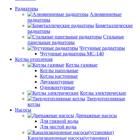
Радиаторы
Алюминиевые
радиаторы
Биметаллические
радиаторы
Стальные
панельные радиаторы
Чугунные радиаторы
Чугунные радиаторы МС-140
Котлы отопления
Котлы газовые
Котлы напольные
Котлы настенные
Двухконтурные
Одноконтурные
Котлы электрические
Твердотопливные
котлы
Насосы
Дренажные насосы
Для грязной воды
Для чистой воды
Канализационные насосы(установки)