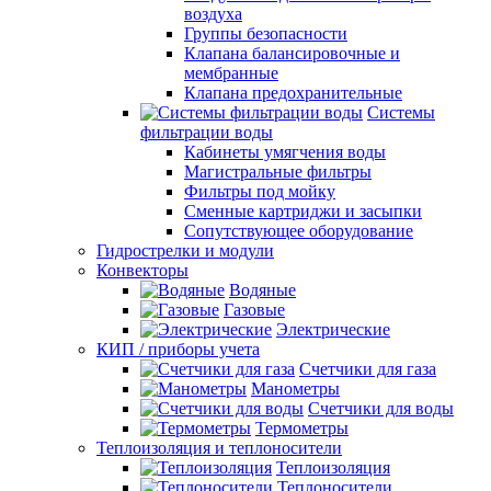
воздуха
Группы безопасности
Клапана балансировочные и
мембранные
Клапана предохранительные
Системы
фильтрации воды
Кабинеты умягчения воды
Магистральные фильтры
Фильтры под мойку
Сменные картриджи и засыпки
Сопутствующее оборудование
Гидрострелки и модули
Конвекторы
Водяные
Газовые
Электрические
КИП / приборы учета
Счетчики для газа
Манометры
Счетчики для воды
Термометры
Теплоизоляция и теплоносители
Теплоизоляция
Теплоносители