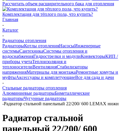
Рассчитать объем расширительного бака для отопления
Комплектация для тёплого пола, что купить?
Главная
-
Каталог
-
Радиаторы отопления
Радиаторы
Котлы отопления
Насосы
Инженерные
системы
Сантехника
Системы отопления и
водоснабжения
Гидрострелки и модули
Конвекторы
КИП /
приборы учета
Теплоизоляция и
теплоносители
Вентиляция
Стабилизаторы
напряжения
Материалы для монтажа
Ремонтные хомуты и
муфты
Аксессуары и комплетующие
Все для сада и дачи
-
Стальные радиаторы отопления
Алюминиевые радиаторы
Биметаллические
радиаторы
Чугунные радиаторы
-
Радиатор стальной панельный 22/200/ 600 LEMAX нижн
Радиатор стальной
панельный 22/200/ 600