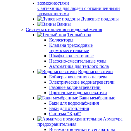
Сантехника для людей с ограниченными
возможностями
Душевые поддоны
Ванны
Системы отопления и водоснабжения
Теплый пол
Коллекторы
Клапана трехходовые
термосмесительные
Шкафы коллекторные
Насосно-смесительные узлы
Автоматика для теплого пола
Водонагреватели
Бойлеры косвенного нагрева
Электрические водонагреватели
Газовые водонагреватели
Проточные водонагреватели
Баки мембранные
Баки для водоснабжения
Баки для отопления
Система "Краб"
Арматура
предохранительная
Воздухоотводчики и сепараторы