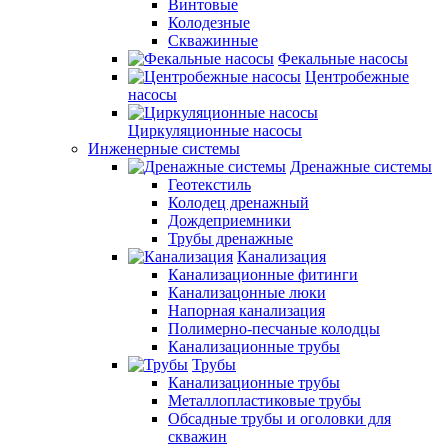
Винтовые
Колодезные
Скважинные
Фекальные насосы
Центробежные
насосы
Циркуляционные насосы
Инженерные системы
Дренажные системы
Геотекстиль
Колодец дренажный
Дождеприемники
Трубы дренажные
Канализация
Канализационные фитинги
Канализацонные люки
Напорная канализация
Полимерно-песчаные колодцы
Канализационные трубы
Трубы
Канализационные трубы
Металлопластиковые трубы
Обсадные трубы и оголовки для
скважин