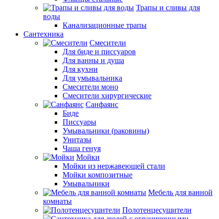
Трапы и сливы для
воды
Канализационные трапы
Сантехника
Смесители
Для биде и писсуаров
Для ванны и душа
Для кухни
Для умывальника
Смесители моно
Смесители хирургические
Санфаянс
Биде
Писсуары
Умывальники (раковины)
Унитазы
Чаша генуя
Мойки
Мойки из нержавеющей стали
Мойки композитные
Умывальники
Мебель для ванной
комнаты
Полотенцесушители