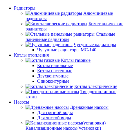
Радиаторы
Алюминиевые
радиаторы
Биметаллические
радиаторы
Стальные
панельные радиаторы
Чугунные радиаторы
Чугунные радиаторы МС-140
Котлы отопления
Котлы газовые
Котлы напольные
Котлы настенные
Двухконтурные
Одноконтурные
Котлы электрические
Твердотопливные
котлы
Насосы
Дренажные насосы
Для грязной воды
Для чистой воды
Канализационные насосы(установки)