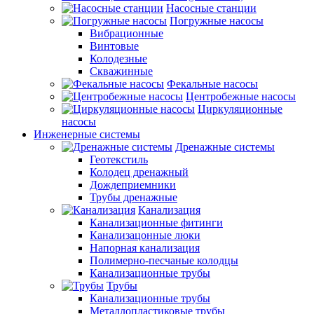
Насосные станции
Погружные насосы
Вибрационные
Винтовые
Колодезные
Скважинные
Фекальные насосы
Центробежные насосы
Циркуляционные
насосы
Инженерные системы
Дренажные системы
Геотекстиль
Колодец дренажный
Дождеприемники
Трубы дренажные
Канализация
Канализационные фитинги
Канализацонные люки
Напорная канализация
Полимерно-песчаные колодцы
Канализационные трубы
Трубы
Канализационные трубы
Металлопластиковые трубы