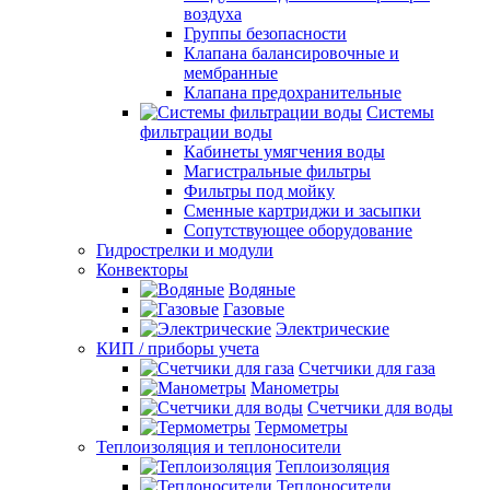
воздуха
Группы безопасности
Клапана балансировочные и
мембранные
Клапана предохранительные
Системы
фильтрации воды
Кабинеты умягчения воды
Магистральные фильтры
Фильтры под мойку
Сменные картриджи и засыпки
Сопутствующее оборудование
Гидрострелки и модули
Конвекторы
Водяные
Газовые
Электрические
КИП / приборы учета
Счетчики для газа
Манометры
Счетчики для воды
Термометры
Теплоизоляция и теплоносители
Теплоизоляция
Теплоносители