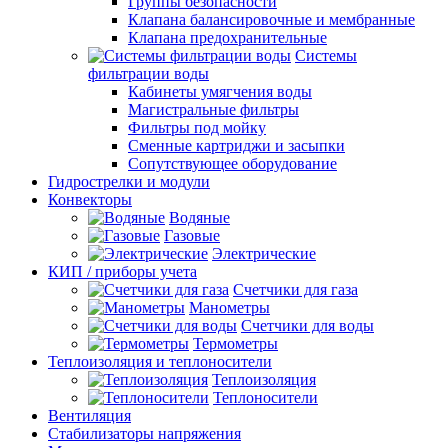
Группы безопасности
Клапана балансировочные и мембранные
Клапана предохранительные
Системы
фильтрации воды
Кабинеты умягчения воды
Магистральные фильтры
Фильтры под мойку
Сменные картриджи и засыпки
Сопутствующее оборудование
Гидрострелки и модули
Конвекторы
Водяные
Газовые
Электрические
КИП / приборы учета
Счетчики для газа
Манометры
Счетчики для воды
Термометры
Теплоизоляция и теплоносители
Теплоизоляция
Теплоносители
Вентиляция
Стабилизаторы напряжения