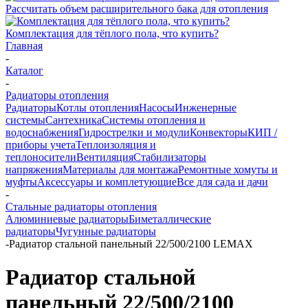
Рассчитать объем расширительного бака для отопления
Комплектация для тёплого пола, что купить?
Главная
-
Каталог
-
Радиаторы отопления
Радиаторы
Котлы отопления
Насосы
Инженерные
системы
Сантехника
Системы отопления и
водоснабжения
Гидрострелки и модули
Конвекторы
КИП /
приборы учета
Теплоизоляция и
теплоносители
Вентиляция
Стабилизаторы
напряжения
Материалы для монтажа
Ремонтные хомуты и
муфты
Аксессуары и комплетующие
Все для сада и дачи
-
Стальные радиаторы отопления
Алюминиевые радиаторы
Биметаллические
радиаторы
Чугунные радиаторы
-
Радиатор стальной панельный 22/500/2100 LEMAX
Радиатор стальной
панельный 22/500/2100