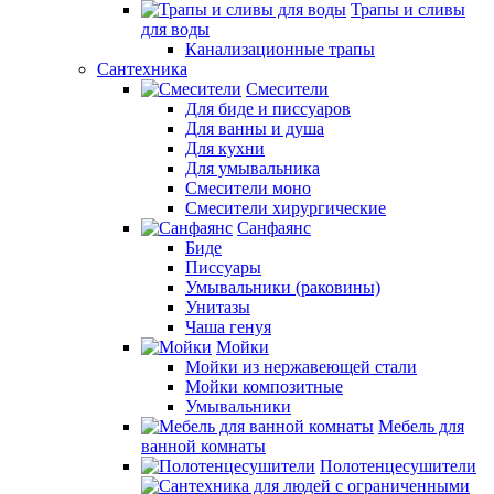
Трапы и сливы
для воды
Канализационные трапы
Сантехника
Смесители
Для биде и писсуаров
Для ванны и душа
Для кухни
Для умывальника
Смесители моно
Смесители хирургические
Санфаянс
Биде
Писсуары
Умывальники (раковины)
Унитазы
Чаша генуя
Мойки
Мойки из нержавеющей стали
Мойки композитные
Умывальники
Мебель для
ванной комнаты
Полотенцесушители