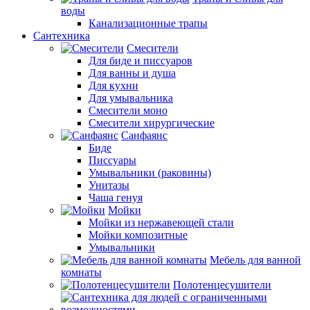
воды
Канализационные трапы
Сантехника
Смесители
Для биде и писсуаров
Для ванны и душа
Для кухни
Для умывальника
Смесители моно
Смесители хирургические
Санфаянс
Биде
Писсуары
Умывальники (раковины)
Унитазы
Чаша генуя
Мойки
Мойки из нержавеющей стали
Мойки композитные
Умывальники
Мебель для ванной
комнаты
Полотенцесушители