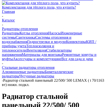
Комплектация для тёплого пола, что купить?
Главная
-
Каталог
-
Радиаторы отопления
Радиаторы
Котлы отопления
Насосы
Инженерные
системы
Сантехника
Системы отопления и
водоснабжения
Гидрострелки и модули
Конвекторы
КИП /
приборы учета
Теплоизоляция и
теплоносители
Вентиляция
Стабилизаторы
напряжения
Материалы для монтажа
Ремонтные хомуты и
муфты
Аксессуары и комплетующие
Все для сада и дачи
-
Стальные радиаторы отопления
Алюминиевые радиаторы
Биметаллические
радиаторы
Чугунные радиаторы
-
Радиатор стальной панельный 22/500/ 500 LEMAX ( t 70/1163
вт) нижн. подкл.
Радиатор стальной
панельный 22/500/ 500