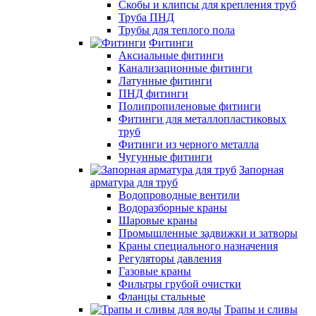
Скобы и клипсы для крепления труб
Труба ПНД
Трубы для теплого пола
Фитинги
Аксиальные фитинги
Канализационные фитинги
Латунные фитинги
ПНД фитинги
Полипропиленовые фитинги
Фитинги для металлопластиковых
труб
Фитинги из черного металла
Чугунные фитинги
Запорная
арматура для труб
Водопроводные вентили
Водоразборные краны
Шаровые краны
Промышленные задвижки и затворы
Краны специального назначения
Регуляторы давления
Газовые краны
Фильтры грубой очистки
Фланцы стальные
Трапы и сливы