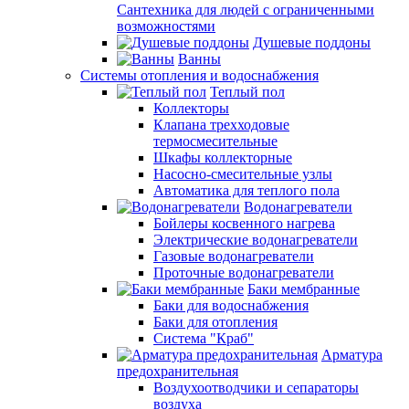
Сантехника для людей с ограниченными
возможностями
Душевые поддоны
Ванны
Системы отопления и водоснабжения
Теплый пол
Коллекторы
Клапана трехходовые
термосмесительные
Шкафы коллекторные
Насосно-смесительные узлы
Автоматика для теплого пола
Водонагреватели
Бойлеры косвенного нагрева
Электрические водонагреватели
Газовые водонагреватели
Проточные водонагреватели
Баки мембранные
Баки для водоснабжения
Баки для отопления
Система "Краб"
Арматура
предохранительная
Воздухоотводчики и сепараторы
воздуха