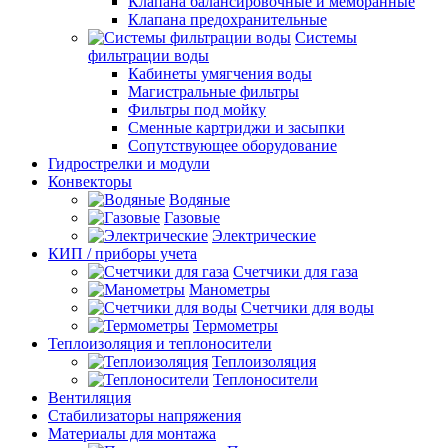
Клапана балансировочные и мембранные
Клапана предохранительные
Системы
фильтрации воды
Кабинеты умягчения воды
Магистральные фильтры
Фильтры под мойку
Сменные картриджи и засыпки
Сопутствующее оборудование
Гидрострелки и модули
Конвекторы
Водяные
Газовые
Электрические
КИП / приборы учета
Счетчики для газа
Манометры
Счетчики для воды
Термометры
Теплоизоляция и теплоносители
Теплоизоляция
Теплоносители
Вентиляция
Стабилизаторы напряжения
Материалы для монтажа