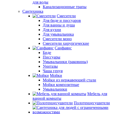
для воды
Канализационные трапы
Сантехника
Смесители
Для биде и писсуаров
Для ванны и душа
Для кухни
Для умывальника
Смесители моно
Смесители хирургические
Санфаянс
Биде
Писсуары
Умывальники (раковины)
Унитазы
Чаша генуя
Мойки
Мойки из нержавеющей стали
Мойки композитные
Умывальники
Мебель для
ванной комнаты
Полотенцесушители