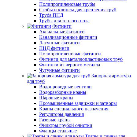
Полипропиленовые трубы
Скобы и клипсы для крепления труб
Труба ПНД
Трубы для теплого пола
Фитинги
Аксиальные фитинги
Канализационные фитинги
Латунные фитинги
ПНД фитинги
Полипропиленовые фитинги
Фитинги для металлопластиковых труб
Фитинги из черного металла
Чугунные фитинги
Запорная арматура
для труб
Водопроводные вентили
Водоразборные краны
Шаровые краны
Промышленные задвижки и затворы
Краны специального назначения
Регуляторы давления
Газовые краны
Фильтры грубой очистки
Фланцы стальные
Трапы и сливы для