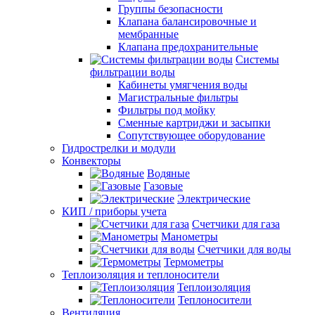
Группы безопасности
Клапана балансировочные и
мембранные
Клапана предохранительные
Системы
фильтрации воды
Кабинеты умягчения воды
Магистральные фильтры
Фильтры под мойку
Сменные картриджи и засыпки
Сопутствующее оборудование
Гидрострелки и модули
Конвекторы
Водяные
Газовые
Электрические
КИП / приборы учета
Счетчики для газа
Манометры
Счетчики для воды
Термометры
Теплоизоляция и теплоносители
Теплоизоляция
Теплоносители
Вентиляция