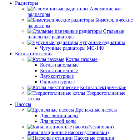
Радиаторы
Алюминиевые
радиаторы
Биметаллические
радиаторы
Стальные
панельные радиаторы
Чугунные радиаторы
Чугунные радиаторы МС-140
Котлы отопления
Котлы газовые
Котлы напольные
Котлы настенные
Двухконтурные
Одноконтурные
Котлы электрические
Твердотопливные
котлы
Насосы
Дренажные насосы
Для грязной воды
Для чистой воды
Канализационные насосы(установки)
Насосные станции