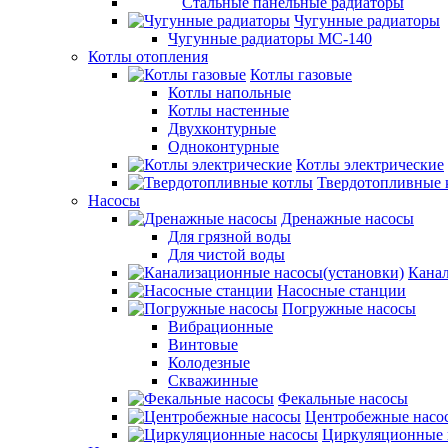
Стальные панельные радиаторы
Чугунные радиаторы
Чугунные радиаторы МС-140
Котлы отопления
Котлы газовые
Котлы напольные
Котлы настенные
Двухконтурные
Одноконтурные
Котлы электрические
Твердотопливные 
Насосы
Дренажные насосы
Для грязной воды
Для чистой воды
Канал
Насосные станции
Погружные насосы
Вибрационные
Винтовые
Колодезные
Скважинные
Фекальные насосы
Центробежные насо
Циркуляционные 