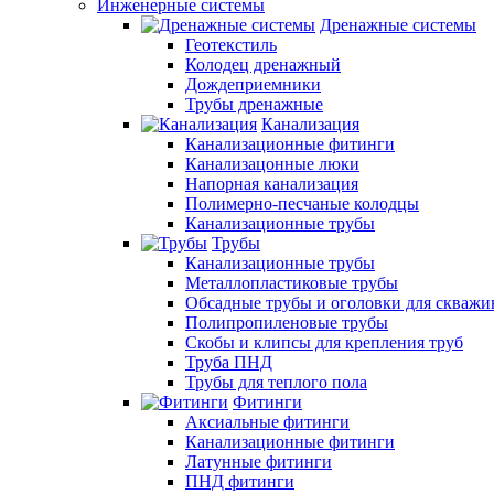
Инженерные системы
Дренажные системы
Геотекстиль
Колодец дренажный
Дождеприемники
Трубы дренажные
Канализация
Канализационные фитинги
Канализацонные люки
Напорная канализация
Полимерно-песчаные колодцы
Канализационные трубы
Трубы
Канализационные трубы
Металлопластиковые трубы
Обсадные трубы и оголовки для скважи
Полипропиленовые трубы
Скобы и клипсы для крепления труб
Труба ПНД
Трубы для теплого пола
Фитинги
Аксиальные фитинги
Канализационные фитинги
Латунные фитинги
ПНД фитинги