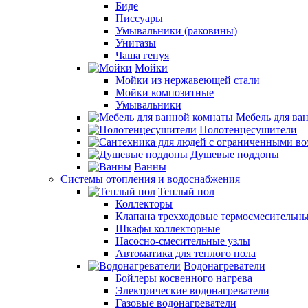
Биде
Писсуары
Умывальники (раковины)
Унитазы
Чаша генуя
Мойки
Мойки из нержавеющей стали
Мойки композитные
Умывальники
Мебель для ва
Полотенцесушители
Душевые поддоны
Ванны
Системы отопления и водоснабжения
Теплый пол
Коллекторы
Клапана трехходовые термосмесительн
Шкафы коллекторные
Насосно-смесительные узлы
Автоматика для теплого пола
Водонагреватели
Бойлеры косвенного нагрева
Электрические водонагреватели
Газовые водонагреватели