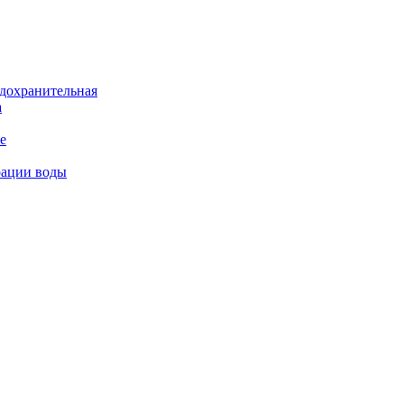
дохранительная
а
е
рации воды