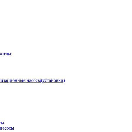
котлы
изационные насосы(установки)
сы
насосы