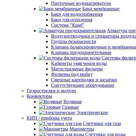
Проточные водонагреватели
Баки мембранные
Баки для водоснабжения
Баки для отопления
Система "Краб"
Арматура пре
Воздухоотводчики и сепараторы воздух
Группы безопасности
Клапана балансировочные и мембранны
Клапана предохранительные
Системы фильт
Кабинеты умягчения воды
Магистральные фильтры
Фильтры под мойку
Сменные картриджи и засыпки
Сопутствующее оборудование
Гидрострелки и модули
Конвекторы
Водяные
Газовые
Электрические
КИП / приборы учета
Счетчики для газа
Манометры
Счетчики для воды