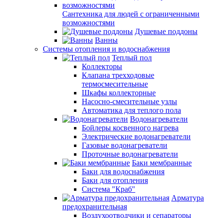
Сантехника для людей с ограниченными
возможностями
Душевые поддоны
Ванны
Системы отопления и водоснабжения
Теплый пол
Коллекторы
Клапана трехходовые
термосмесительные
Шкафы коллекторные
Насосно-смесительные узлы
Автоматика для теплого пола
Водонагреватели
Бойлеры косвенного нагрева
Электрические водонагреватели
Газовые водонагреватели
Проточные водонагреватели
Баки мембранные
Баки для водоснабжения
Баки для отопления
Система "Краб"
Арматура
предохранительная
Воздухоотводчики и сепараторы