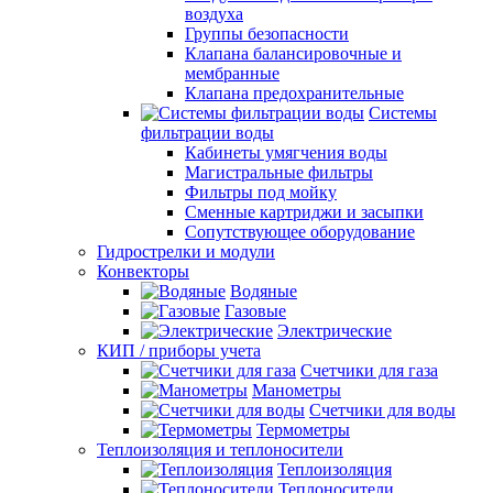
воздуха
Группы безопасности
Клапана балансировочные и
мембранные
Клапана предохранительные
Системы
фильтрации воды
Кабинеты умягчения воды
Магистральные фильтры
Фильтры под мойку
Сменные картриджи и засыпки
Сопутствующее оборудование
Гидрострелки и модули
Конвекторы
Водяные
Газовые
Электрические
КИП / приборы учета
Счетчики для газа
Манометры
Счетчики для воды
Термометры
Теплоизоляция и теплоносители
Теплоизоляция
Теплоносители