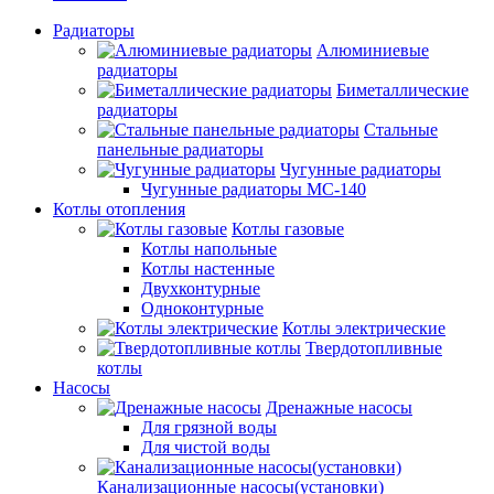
Радиаторы
Алюминиевые
радиаторы
Биметаллические
радиаторы
Стальные
панельные радиаторы
Чугунные радиаторы
Чугунные радиаторы МС-140
Котлы отопления
Котлы газовые
Котлы напольные
Котлы настенные
Двухконтурные
Одноконтурные
Котлы электрические
Твердотопливные
котлы
Насосы
Дренажные насосы
Для грязной воды
Для чистой воды
Канализационные насосы(установки)