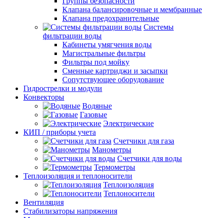
Группы безопасности
Клапана балансировочные и мембранные
Клапана предохранительные
Системы
фильтрации воды
Кабинеты умягчения воды
Магистральные фильтры
Фильтры под мойку
Сменные картриджи и засыпки
Сопутствующее оборудование
Гидрострелки и модули
Конвекторы
Водяные
Газовые
Электрические
КИП / приборы учета
Счетчики для газа
Манометры
Счетчики для воды
Термометры
Теплоизоляция и теплоносители
Теплоизоляция
Теплоносители
Вентиляция
Стабилизаторы напряжения