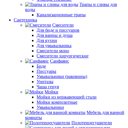
Трапы и сливы для
воды
Канализационные трапы
Сантехника
Смесители
Для биде и писсуаров
Для ванны и душа
Для кухни
Для умывальника
Смесители моно
Смесители хирургические
Санфаянс
Биде
Писсуары
Умывальники (раковины)
Унитазы
Чаша генуя
Мойки
Мойки из нержавеющей стали
Мойки композитные
Умывальники
Мебель для ванной
комнаты
Полотенцесушители