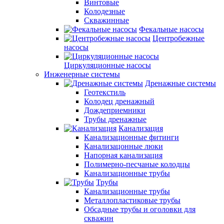
Винтовые
Колодезные
Скважинные
Фекальные насосы
Центробежные
насосы
Циркуляционные насосы
Инженерные системы
Дренажные системы
Геотекстиль
Колодец дренажный
Дождеприемники
Трубы дренажные
Канализация
Канализационные фитинги
Канализацонные люки
Напорная канализация
Полимерно-песчаные колодцы
Канализационные трубы
Трубы
Канализационные трубы
Металлопластиковые трубы
Обсадные трубы и оголовки для
скважин