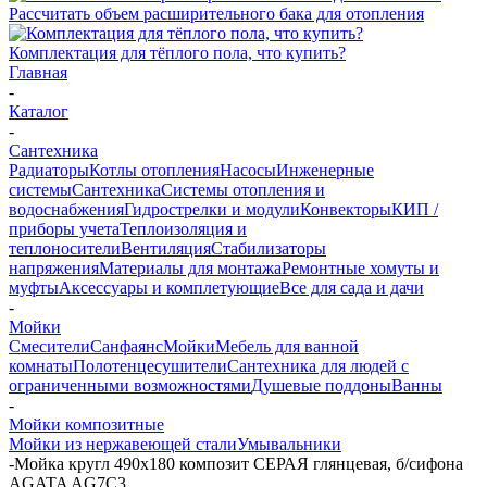
Рассчитать объем расширительного бака для отопления
Комплектация для тёплого пола, что купить?
Главная
-
Каталог
-
Сантехника
Радиаторы
Котлы отопления
Насосы
Инженерные
системы
Сантехника
Системы отопления и
водоснабжения
Гидрострелки и модули
Конвекторы
КИП /
приборы учета
Теплоизоляция и
теплоносители
Вентиляция
Стабилизаторы
напряжения
Материалы для монтажа
Ремонтные хомуты и
муфты
Аксессуары и комплетующие
Все для сада и дачи
-
Мойки
Смесители
Санфаянс
Мойки
Мебель для ванной
комнаты
Полотенцесушители
Сантехника для людей с
ограниченными возможностями
Душевые поддоны
Ванны
-
Мойки композитные
Мойки из нержавеющей стали
Умывальники
-
Мойка кругл 490х180 композит СЕРАЯ глянцевая, б/сифона
AGATA AG7C3