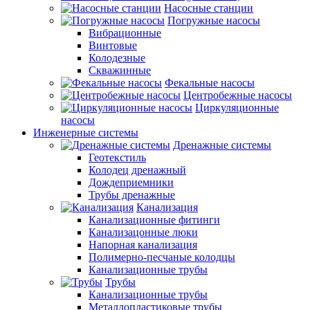
Насосные станции
Погружные насосы
Вибрационные
Винтовые
Колодезные
Скважинные
Фекальные насосы
Центробежные насосы
Циркуляционные
насосы
Инженерные системы
Дренажные системы
Геотекстиль
Колодец дренажный
Дождеприемники
Трубы дренажные
Канализация
Канализационные фитинги
Канализацонные люки
Напорная канализация
Полимерно-песчаные колодцы
Канализационные трубы
Трубы
Канализационные трубы
Металлопластиковые трубы