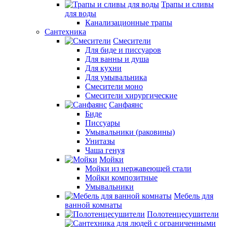
Трапы и сливы
для воды
Канализационные трапы
Сантехника
Смесители
Для биде и писсуаров
Для ванны и душа
Для кухни
Для умывальника
Смесители моно
Смесители хирургические
Санфаянс
Биде
Писсуары
Умывальники (раковины)
Унитазы
Чаша генуя
Мойки
Мойки из нержавеющей стали
Мойки композитные
Умывальники
Мебель для
ванной комнаты
Полотенцесушители