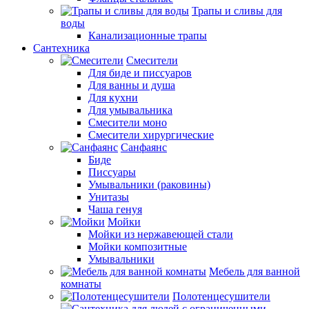
Трапы и сливы для
воды
Канализационные трапы
Сантехника
Смесители
Для биде и писсуаров
Для ванны и душа
Для кухни
Для умывальника
Смесители моно
Смесители хирургические
Санфаянс
Биде
Писсуары
Умывальники (раковины)
Унитазы
Чаша генуя
Мойки
Мойки из нержавеющей стали
Мойки композитные
Умывальники
Мебель для ванной
комнаты
Полотенцесушители