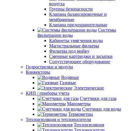
воздуха
Группы безопасности
Клапана балансировочные и
мембранные
Клапана предохранительные
Системы
фильтрации воды
Кабинеты умягчения воды
Магистральные фильтры
Фильтры под мойку
Сменные картриджи и засыпки
Сопутствующее оборудование
Гидрострелки и модули
Конвекторы
Водяные
Газовые
Электрические
КИП / приборы учета
Счетчики для газа
Манометры
Счетчики для воды
Термометры
Теплоизоляция и теплоносители
Теплоизоляция
Теплоносители