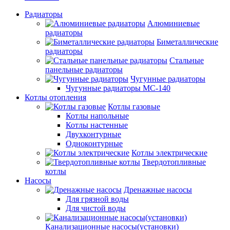
Радиаторы
Алюминиевые
радиаторы
Биметаллические
радиаторы
Стальные
панельные радиаторы
Чугунные радиаторы
Чугунные радиаторы МС-140
Котлы отопления
Котлы газовые
Котлы напольные
Котлы настенные
Двухконтурные
Одноконтурные
Котлы электрические
Твердотопливные
котлы
Насосы
Дренажные насосы
Для грязной воды
Для чистой воды
Канализационные насосы(установки)