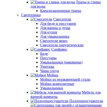
Трапы и сливы
для воды
Канализационные трапы
Сантехника
Смесители
Для биде и писсуаров
Для ванны и душа
Для кухни
Для умывальника
Смесители моно
Смесители хирургические
Санфаянс
Биде
Писсуары
Умывальники (раковины)
Унитазы
Чаша генуя
Мойки
Мойки из нержавеющей стали
Мойки композитные
Умывальники
Мебель для
ванной комнаты
Полотенцесушители