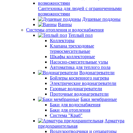
Сантехника для людей с ограниченными
возможностями
Душевые поддоны
Ванны
Системы отопления и водоснабжения
Теплый пол
Коллекторы
Клапана трехходовые
термосмесительные
Шкафы коллекторные
Насосно-смесительные узлы
Автоматика для теплого пола
Водонагреватели
Бойлеры косвенного нагрева
Электрические водонагреватели
Газовые водонагреватели
Проточные водонагреватели
Баки мембранные
Баки для водоснабжения
Баки для отопления
Система "Краб"
Арматура
предохранительная
Воздухоотводчики и сепараторы