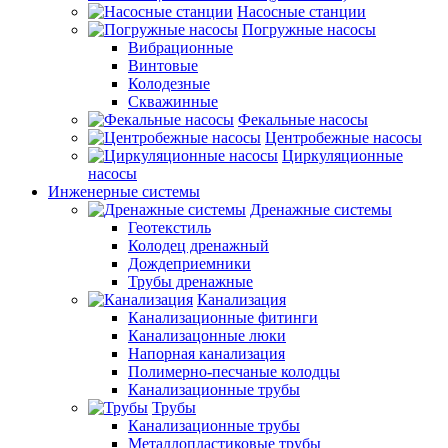
Насосные станции
Погружные насосы
Вибрационные
Винтовые
Колодезные
Скважинные
Фекальные насосы
Центробежные насосы
Циркуляционные
насосы
Инженерные системы
Дренажные системы
Геотекстиль
Колодец дренажный
Дождеприемники
Трубы дренажные
Канализация
Канализационные фитинги
Канализацонные люки
Напорная канализация
Полимерно-песчаные колодцы
Канализационные трубы
Трубы
Канализационные трубы
Металлопластиковые трубы