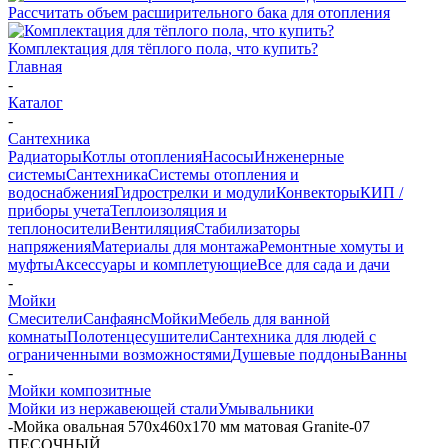
Рассчитать объем расширительного бака для отопления
Комплектация для тёплого пола, что купить?
Главная
-
Каталог
-
Сантехника
Радиаторы
Котлы отопления
Насосы
Инженерные
системы
Сантехника
Системы отопления и
водоснабжения
Гидрострелки и модули
Конвекторы
КИП /
приборы учета
Теплоизоляция и
теплоносители
Вентиляция
Стабилизаторы
напряжения
Материалы для монтажа
Ремонтные хомуты и
муфты
Аксессуары и комплетующие
Все для сада и дачи
-
Мойки
Смесители
Санфаянс
Мойки
Мебель для ванной
комнаты
Полотенцесушители
Сантехника для людей с
ограниченными возможностями
Душевые поддоны
Ванны
-
Мойки композитные
Мойки из нержавеющей стали
Умывальники
-
Мойка овальная 570х460х170 мм матовая Granite-07
ПЕСОЧНЫЙ