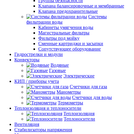
Группы безопасности
Клапана балансировочные и мембранные
Клапана предохранительные
Системы
фильтрации воды
Кабинеты умягчения воды
Магистральные фильтры
Фильтры под мойку
Сменные картриджи и засыпки
Сопутствующее оборудование
Гидрострелки и модули
Конвекторы
Водяные
Газовые
Электрические
КИП / приборы учета
Счетчики для газа
Манометры
Счетчики для воды
Термометры
Теплоизоляция и теплоносители
Теплоизоляция
Теплоносители
Вентиляция
Стабилизаторы напряжения