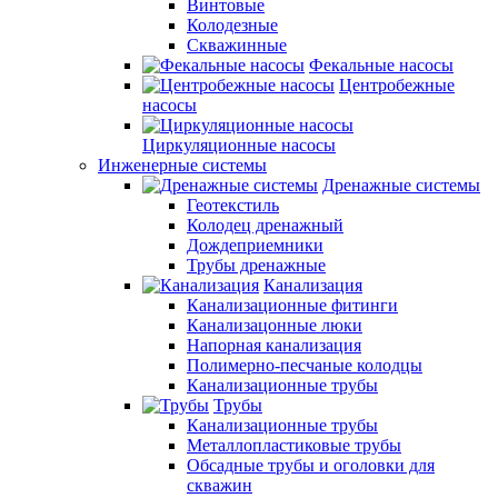
Винтовые
Колодезные
Скважинные
Фекальные насосы
Центробежные
насосы
Циркуляционные насосы
Инженерные системы
Дренажные системы
Геотекстиль
Колодец дренажный
Дождеприемники
Трубы дренажные
Канализация
Канализационные фитинги
Канализацонные люки
Напорная канализация
Полимерно-песчаные колодцы
Канализационные трубы
Трубы
Канализационные трубы
Металлопластиковые трубы
Обсадные трубы и оголовки для
скважин